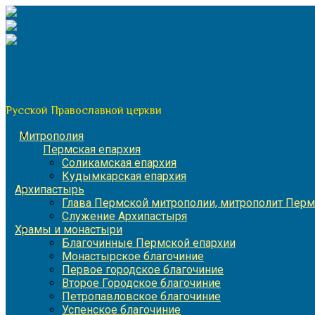
Перейти
к
содержимому
По благословению митрополита Пермского и Кунгурского 
Пермская митрополия
Русской Православной церкви
Митрополия
Пермская епархия
Соликамская епархия
Кудымкарская епархия
Архипастырь
Глава Пермской митрополии, митрополит Перм
Служение Архипастыря
Храмы и монастыри
Благочинные Пермской епархии
Монастырское благочиние
Первое городское благочиние
Второе Городское благочиние
Петропавловское благочиние
Успенское благочиние