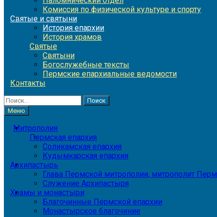
Паломнический отдел
Комиссия по физической культуре и спорту
Святые и святыни
История епархии
История храмов
Святые
Святыни
Богослужебные тексты
Пермские епархиальные ведомости
Контакты
Найти:
Меню
Митрополия
Пермская епархия
Соликамская епархия
Кудымкарская епархия
Архипастырь
Глава Пермской митрополии, митрополит Перм
Служение Архипастыря
Храмы и монастыри
Благочинные Пермской епархии
Монастырское благочиние