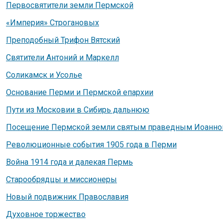
Первосвятители земли Пермской
«Империя» Строгановых
Преподобный Трифон Вятский
Святители Антоний и Маркелл
Соликамск и Усолье
Основание Перми и Пермской епархии
Пути из Московии в Сибирь дальнюю
Посещение Пермской земли святым праведным Иоанно
Революционные события 1905 года в Перми
Война 1914 года и далекая Пермь
Старообрядцы и миссионеры
Новый подвижник Православия
Духовное торжество