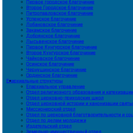
Первое городское благочиние
Второе Городское благочиние
Петропавловское благочиние
Успенское благочиние
Лобановское благочиние
Закамское благочиние
Добрянское благочиние
Лысьвенское благочиние
Первое Кунгурское благочиние
Второе Кунгурское благочиние
Чайковское благочиние
Осинское благочиние
Чернушинское благочиние
Ординское благочиние
Епархиальные структуры
Епархиальное управление
Отдел религиозного образования и катехизаци
Отдел церковно-приходских школ
Отдел церковной истории и канонизации святы
Миссионерский отдел
Отдел по церковной благотворительности и с
Отдел по делам молодежи
Издательский отдел
Земельно-имущественный отдел