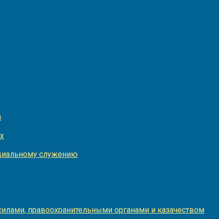
и
х
оциальному служению
илами, правоохранительными органами и казачеством