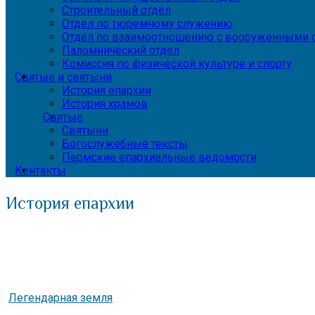
Строительный отдел
Отдел по тюремному служению
Отдел по взаимоотношению с вооруженными с
Паломнический отдел
Комиссия по физической культуре и спорту
Святые и святыни
История епархии
История храмов
Святые
Святыни
Богослужебные тексты
Пермские епархиальные ведомости
Контакты
История епархии
Легендарная земля