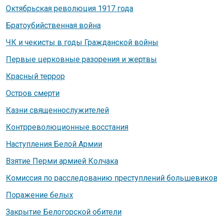
Октябрьская революция 1917 года
Братоубийственная война
ЧК и чекисты в годы Гражданской войны
Первые церковные разорения и жертвы
Красный террор
Остров смерти
Казни священнослужителей
Контрреволюционные восстания
Наступления Белой Армии
Взятие Перми армией Колчака
Комиссия по расследованию преступлений большевико
Поражение белых
Закрытие Белогорской обители