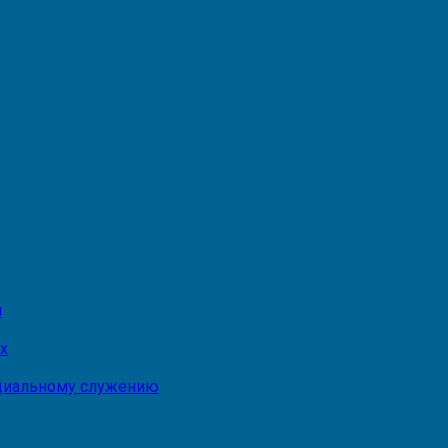
и
х
оциальному служению