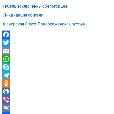
Гибель заключенных белогорцев
Ликвидация обители
Фаворская Спасо-Преображенская пустынь
Facebook
Twitter
Email
WhatsApp
Skype
Telegram
Odnoklassniki
Mail.Ru
Viber