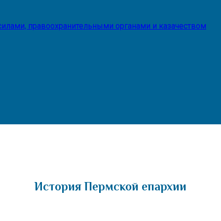
илами, правоохранительными органами и казачеством
История Пермской епархии