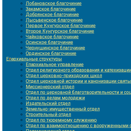
Лобановское благочиние
Закамское благочиние
Добрянское благочиние
Лысьвенское благочиние
Первое Кунгурское благочиние
Второе Кунгурское благочиние
Чайковское благочиние
Осинское благочиние
Чернушинское благочиние
Ординское благочиние
Епархиальные структуры
Епархиальное управление
Отдел религиозного образования и катехизаци
Отдел церковно-приходских школ
Отдел церковной истории и канонизации святы
Миссионерский отдел
Отдел по церковной благотворительности и с
Отдел по делам молодежи
Издательский отдел
Земельно-имущественный отдел
Строительный отдел
Отдел по тюремному служению
Отдел по взаимоотношению с вооруженными с