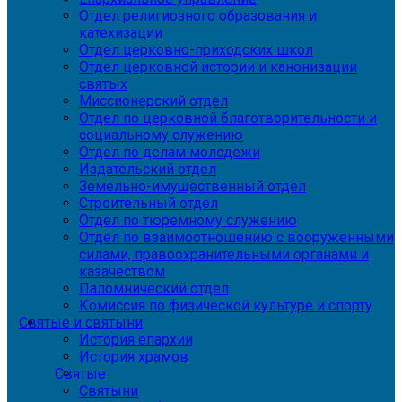
Отдел религиозного образования и
катехизации
Отдел церковно-приходских школ
Отдел церковной истории и канонизации
святых
Миссионерский отдел
Отдел по церковной благотворительности и
социальному служению
Отдел по делам молодежи
Издательский отдел
Земельно-имущественный отдел
Строительный отдел
Отдел по тюремному служению
Отдел по взаимоотношению с вооруженными
силами, правоохранительными органами и
казачеством
Паломнический отдел
Комиссия по физической культуре и спорту
Святые и святыни
История епархии
История храмов
Святые
Святыни