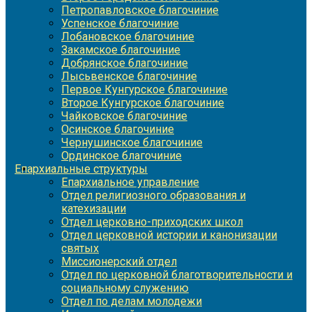
Петропавловское благочиние
Успенское благочиние
Лобановское благочиние
Закамское благочиние
Добрянское благочиние
Лысьвенское благочиние
Первое Кунгурское благочиние
Второе Кунгурское благочиние
Чайковское благочиние
Осинское благочиние
Чернушинское благочиние
Ординское благочиние
Епархиальные структуры
Епархиальное управление
Отдел религиозного образования и
катехизации
Отдел церковно-приходских школ
Отдел церковной истории и канонизации
святых
Миссионерский отдел
Отдел по церковной благотворительности и
социальному служению
Отдел по делам молодежи