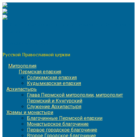
Перейти
к
содержимому
По благословению митрополита Пермского и Кунгурского
Игнатия
Пермская митрополия
Русской Православной церкви
Митрополия
Пермская епархия
Соликамская епархия
Кудымкарская епархия
Архипастырь
Глава Пермской митрополии, митрополит
Пермский и Кунгурский
Служение Архипастыря
Храмы и монастыри
Благочинные Пермской епархии
Монастырское благочиние
Первое городское благочиние
Второе Городское благочиние