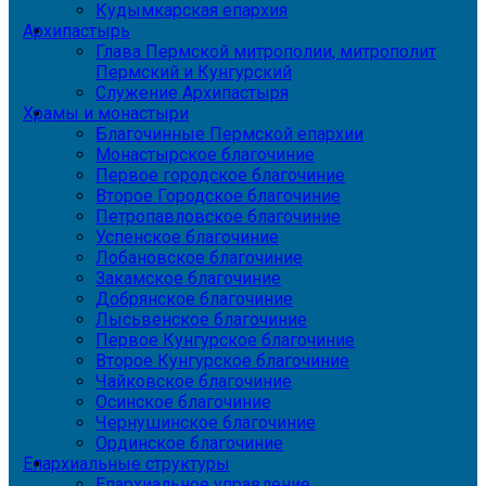
Кудымкарская епархия
Архипастырь
Глава Пермской митрополии, митрополит
Пермский и Кунгурский
Служение Архипастыря
Храмы и монастыри
Благочинные Пермской епархии
Монастырское благочиние
Первое городское благочиние
Второе Городское благочиние
Петропавловское благочиние
Успенское благочиние
Лобановское благочиние
Закамское благочиние
Добрянское благочиние
Лысьвенское благочиние
Первое Кунгурское благочиние
Второе Кунгурское благочиние
Чайковское благочиние
Осинское благочиние
Чернушинское благочиние
Ординское благочиние
Епархиальные структуры
Епархиальное управление