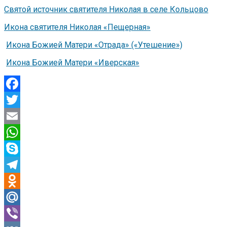
Святой источник святителя Николая в селе Кольцово
Икона святителя Николая «Пещерная»
Икона Божией Матери «Отрада» («Утешение»)
Икона Божией Матери «Иверская»
Facebook
Twitter
Email
WhatsApp
Skype
Telegram
Odnoklassniki
Mail.Ru