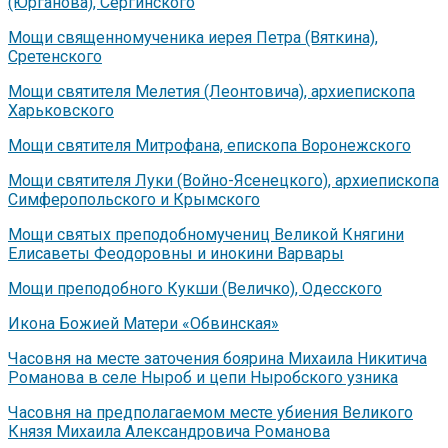
(Юрганова), Сергинского
Мощи священномученика иерея Петра (Вяткина),
Сретенского
Мощи святителя Мелетия (Леонтовича), архиепископа
Харьковского
Мощи святителя Митрофана, епископа Воронежского
Мощи святителя Луки (Войно-Ясенецкого), архиепископа
Симферопольского и Крымского
Мощи святых преподобномучениц Великой Княгини
Елисаветы Феодоровны и инокини Варвары
Мощи преподобного Кукши (Величко), Одесского
Икона Божией Матери «Обвинская»
Часовня на месте заточения боярина Михаила Никитича
Романова в селе Ныроб и цепи Ныробского узника
Часовня на предполагаемом месте убиения Великого
Князя Михаила Александровича Романова