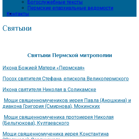
Богослужебные тексты
Пермские епархиальные ведомости
Контакты
Святыни
Святыни Пермской митрополии
Икона Божией Матери «Пермская»
Посох святителя Стефана, епископа Великопермского
Икона святителя Николая в Соликамске
Мощи священномучеников иерея Павла (Аношкина) и
диакона Григория (Смирнова), Мокинских
Мощи священномученика протоиерея Николая
(Бельтюкова), Култаевского
Мощи священномученика иерея Константина