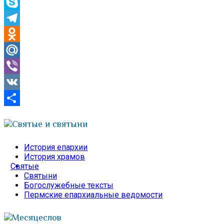
WhatsApp
Skype
Telegram
Odnoklassniki
Mail.Ru
Viber
VK
Отправить
Святые и святыни
История епархии
История храмов
Святые
Святыни
Богослужебные тексты
Пермские епархиальные ведомости
Месяцеслов