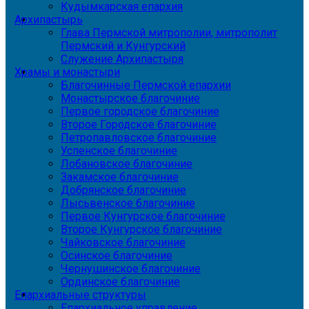
Кудымкарская епархия
Архипастырь
Глава Пермской митрополии, митрополит
Пермский и Кунгурский
Служение Архипастыря
Храмы и монастыри
Благочинные Пермской епархии
Монастырское благочиние
Первое городское благочиние
Второе Городское благочиние
Петропавловское благочиние
Успенское благочиние
Лобановское благочиние
Закамское благочиние
Добрянское благочиние
Лысьвенское благочиние
Первое Кунгурское благочиние
Второе Кунгурское благочиние
Чайковское благочиние
Осинское благочиние
Чернушинское благочиние
Ординское благочиние
Епархиальные структуры
Епархиальное управление