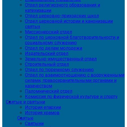
Отдел религиозного образования и
катехизации
Отдел церковно-приходских школ
Отдел церковной истории и канонизации
святых
Миссионерский отдел
Отдел по церковной благотворительности и
социальному служению
Отдел по делам молодежи
Издательский отдел
Земельно-имущественный отдел
Строительный отдел
Отдел по тюремному служению
Отдел по взаимоотношению с вооруженными
силами, правоохранительными органами и
казачеством
Паломнический отдел
Комиссия по физической культуре и спорту
Святые и святыни
История епархии
История храмов
Святые
Святыни