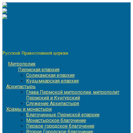
Перейти
к
содержимому
По благословению митрополита Пермского и Кунгурского
Игнатия
Пермская митрополия
Русской Православной церкви
Митрополия
Пермская епархия
Соликамская епархия
Кудымкарская епархия
Архипастырь
Глава Пермской митрополии, митрополит
Пермский и Кунгурский
Служение Архипастыря
Храмы и монастыри
Благочинные Пермской епархии
Монастырское благочиние
Первое городское благочиние
Второе Городское благочиние