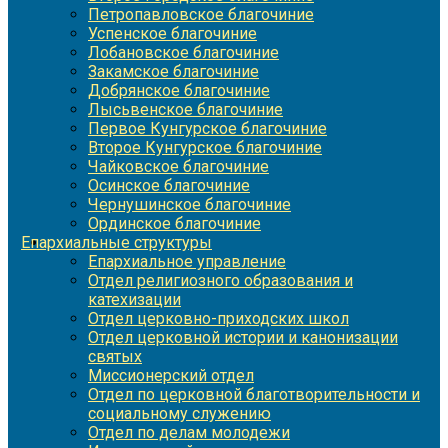
Петропавловское благочиние
Успенское благочиние
Лобановское благочиние
Закамское благочиние
Добрянское благочиние
Лысьвенское благочиние
Первое Кунгурское благочиние
Второе Кунгурское благочиние
Чайковское благочиние
Осинское благочиние
Чернушинское благочиние
Ординское благочиние
Епархиальные структуры
Епархиальное управление
Отдел религиозного образования и
катехизации
Отдел церковно-приходских школ
Отдел церковной истории и канонизации
святых
Миссионерский отдел
Отдел по церковной благотворительности и
социальному служению
Отдел по делам молодежи