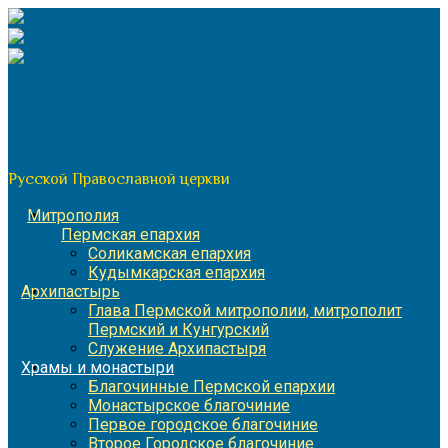
Перейти
к
содержимому
По благословению митрополита Пермского и Кунгурского
Игнатия
Пермская митрополия
Русской Православной церкви
Митрополия
Пермская епархия
Соликамская епархия
Кудымкарская епархия
Архипастырь
Глава Пермской митрополии, митрополит
Пермский и Кунгурский
Служение Архипастыря
Храмы и монастыри
Благочинные Пермской епархии
Монастырское благочиние
Первое городское благочиние
Второе Городское благочиние