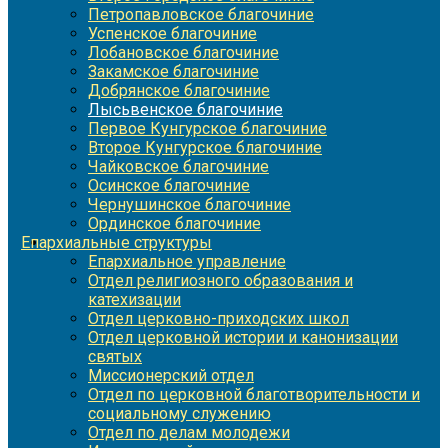
Петропавловское благочиние
Успенское благочиние
Лобановское благочиние
Закамское благочиние
Добрянское благочиние
Лысьвенское благочиние
Первое Кунгурское благочиние
Второе Кунгурское благочиние
Чайковское благочиние
Осинское благочиние
Чернушинское благочиние
Ординское благочиние
Епархиальные структуры
Епархиальное управление
Отдел религиозного образования и
катехизации
Отдел церковно-приходских школ
Отдел церковной истории и канонизации
святых
Миссионерский отдел
Отдел по церковной благотворительности и
социальному служению
Отдел по делам молодежи