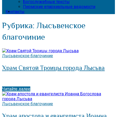
Богослужебные тексты
Пермские епархиальные ведомости
Контакты
Рубрика:
Лысьвенское
благочиние
Лысьвенское благочиние
Храм Святой Троицы города Лысьва
Читайте далее
Лысьвенское благочиние
Храм апостола и евангелиста Иоанна