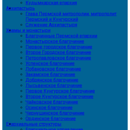
Кудымкарская епархия
Архипастырь
Глава Пермской митрополии, митрополит
Пермский и Кунгурский
Служение Архипастыря
Храмы и монастыри
Благочинные Пермской епархии
Монастырское благочиние
Первое городское благочиние
Второе Городское благочиние
Петропавловское благочиние
Успенское благочиние
Лобановское благочиние
Закамское благочиние
Добрянское благочиние
Лысьвенское благочиние
Первое Кунгурское благочиние
Второе Кунгурское благочиние
Чайковское благочиние
Осинское благочиние
Чернушинское благочиние
Ординское благочиние
Епархиальные структуры
Епархиальное управление