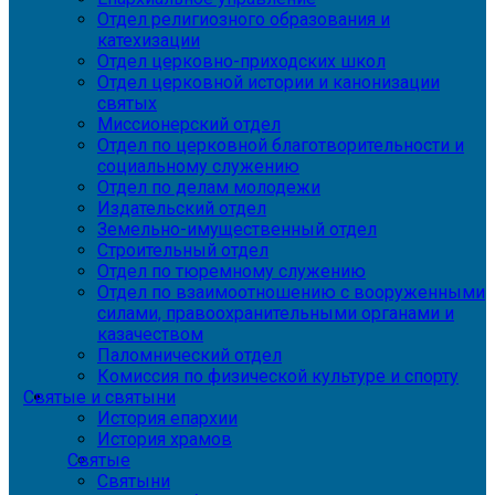
Отдел религиозного образования и
катехизации
Отдел церковно-приходских школ
Отдел церковной истории и канонизации
святых
Миссионерский отдел
Отдел по церковной благотворительности и
социальному служению
Отдел по делам молодежи
Издательский отдел
Земельно-имущественный отдел
Строительный отдел
Отдел по тюремному служению
Отдел по взаимоотношению с вооруженными
силами, правоохранительными органами и
казачеством
Паломнический отдел
Комиссия по физической культуре и спорту
Святые и святыни
История епархии
История храмов
Святые
Святыни