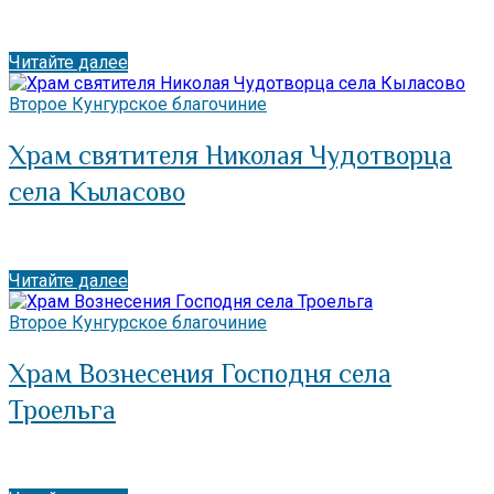
Читайте далее
Второе Кунгурское благочиние
Храм святителя Николая Чудотворца
села Кыласово
Читайте далее
Второе Кунгурское благочиние
Храм Вознесения Господня села
Троельга