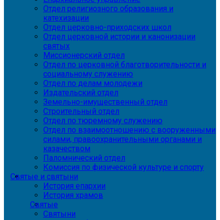
Отдел религиозного образования и
катехизации
Отдел церковно-приходских школ
Отдел церковной истории и канонизации
святых
Миссионерский отдел
Отдел по церковной благотворительности и
социальному служению
Отдел по делам молодежи
Издательский отдел
Земельно-имущественный отдел
Строительный отдел
Отдел по тюремному служению
Отдел по взаимоотношению с вооруженными
силами, правоохранительными органами и
казачеством
Паломнический отдел
Комиссия по физической культуре и спорту
Святые и святыни
История епархии
История храмов
Святые
Святыни