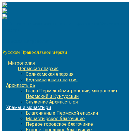
Перейти
к
содержимому
По благословению митрополита Пермского и Кунгурского
Игнатия
Пермская митрополия
Русской Православной церкви
Митрополия
Пермская епархия
Соликамская епархия
Кудымкарская епархия
Архипастырь
Глава Пермской митрополии, митрополит
Пермский и Кунгурский
Служение Архипастыря
Храмы и монастыри
Благочинные Пермской епархии
Монастырское благочиние
Первое городское благочиние
Второе Городское благочиние