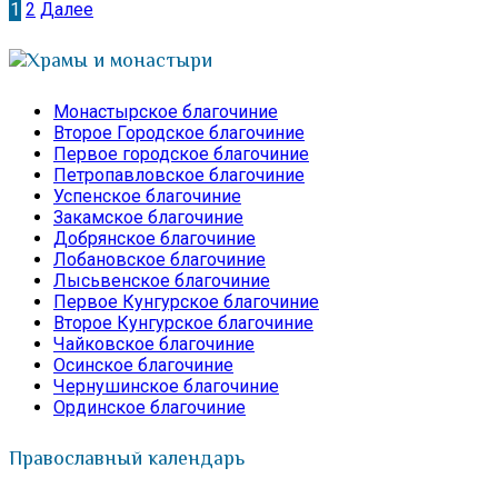
1
2
Далее
Пагинация
записей
Храмы и монастыри
Монастырское благочиние
Второе Городское благочиние
Первое городское благочиние
Петропавловское благочиние
Успенское благочиние
Закамское благочиние
Добрянское благочиние
Лобановское благочиние
Лысьвенское благочиние
Первое Кунгурское благочиние
Второе Кунгурское благочиние
Чайковское благочиние
Осинское благочиние
Чернушинское благочиние
Ординское благочиние
Православный календарь