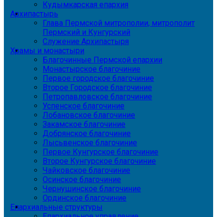
Кудымкарская епархия
Архипастырь
Глава Пермской митрополии, митрополит
Пермский и Кунгурский
Служение Архипастыря
Храмы и монастыри
Благочинные Пермской епархии
Монастырское благочиние
Первое городское благочиние
Второе Городское благочиние
Петропавловское благочиние
Успенское благочиние
Лобановское благочиние
Закамское благочиние
Добрянское благочиние
Лысьвенское благочиние
Первое Кунгурское благочиние
Второе Кунгурское благочиние
Чайковское благочиние
Осинское благочиние
Чернушинское благочиние
Ординское благочиние
Епархиальные структуры
Епархиальное управление