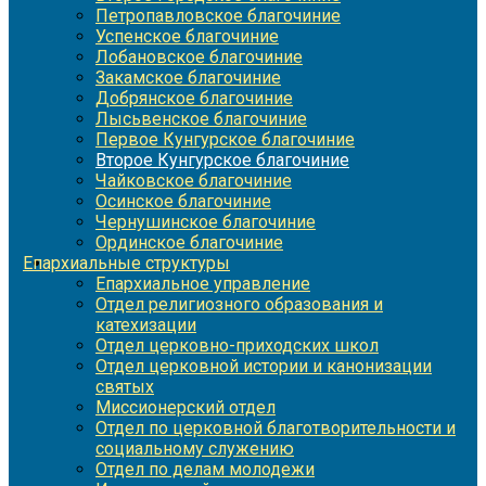
Петропавловское благочиние
Успенское благочиние
Лобановское благочиние
Закамское благочиние
Добрянское благочиние
Лысьвенское благочиние
Первое Кунгурское благочиние
Второе Кунгурское благочиние
Чайковское благочиние
Осинское благочиние
Чернушинское благочиние
Ординское благочиние
Епархиальные структуры
Епархиальное управление
Отдел религиозного образования и
катехизации
Отдел церковно-приходских школ
Отдел церковной истории и канонизации
святых
Миссионерский отдел
Отдел по церковной благотворительности и
социальному служению
Отдел по делам молодежи