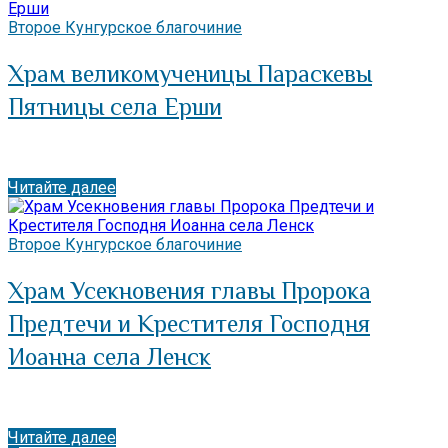
Второе Кунгурское благочиние
Храм великомученицы Параскевы
Пятницы села Ерши
Читайте далее
Второе Кунгурское благочиние
Храм Усекновения главы Пророка
Предтечи и Крестителя Господня
Иоанна села Ленск
Читайте далее