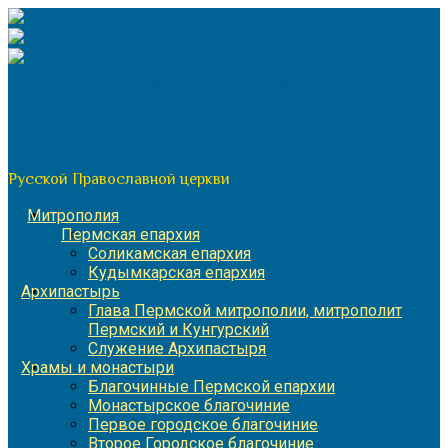
Перейти
к
содержимому
По благословению митрополита Пермского и Кунгурского
Игнатия
Пермская митрополия
Русской Православной церкви
Митрополия
Пермская епархия
Соликамская епархия
Кудымкарская епархия
Архипастырь
Глава Пермской митрополии, митрополит
Пермский и Кунгурский
Служение Архипастыря
Храмы и монастыри
Благочинные Пермской епархии
Монастырское благочиние
Первое городское благочиние
Второе Городское благочиние