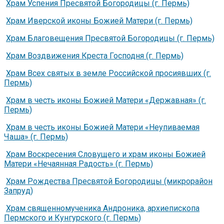
Храм Успения Пресвятой Богородицы (г. Пермь)
Храм Иверской иконы Божией Матери (г. Пермь)
Храм Благовещения Пресвятой Богородицы (г. Пермь)
Храм Воздвижения Креста Господня (г. Пермь)
Храм Всех святых в земле Российской просиявших (г.
Пермь)
Храм в честь иконы Божией Матери «Державная» (г.
Пермь)
Храм в честь иконы Божией Матери «Неупиваемая
Чаша» (г. Пермь)
Храм Воскресения Словущего и храм иконы Божией
Матери «Нечаянная Радость» (г. Пермь)
Храм Рождества Пресвятой Богородицы (микрорайон
Запруд)
Храм священномученика Андроника, архиепископа
Пермского и Кунгурского (г. Пермь)