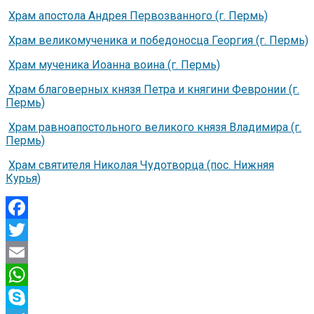
Храм апостола Андрея Первозванного (г. Пермь)
Храм великомученика и победоносца Георгия (г. Пермь)
Храм мученика Иоанна воина (г. Пермь)
Храм благоверных князя Петра и княгини Февронии (г.
Пермь)
Храм равноапостольного великого князя Владимира (г.
Пермь)
Храм святителя Николая Чудотворца (пос. Нижняя
Курья)
Facebook
Twitter
Email
WhatsApp