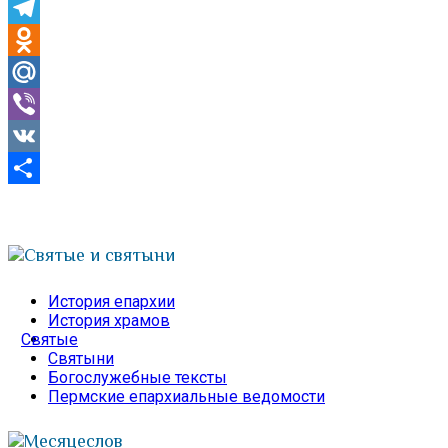
Skype
Telegram
Odnoklassniki
Mail.Ru
Viber
VK
Отправить
Святые и святыни
История епархии
История храмов
Святые
Святыни
Богослужебные тексты
Пермские епархиальные ведомости
Месяцеслов