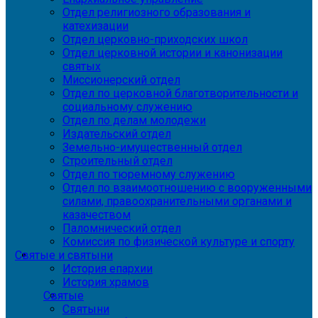
Отдел религиозного образования и
катехизации
Отдел церковно-приходских школ
Отдел церковной истории и канонизации
святых
Миссионерский отдел
Отдел по церковной благотворительности и
социальному служению
Отдел по делам молодежи
Издательский отдел
Земельно-имущественный отдел
Строительный отдел
Отдел по тюремному служению
Отдел по взаимоотношению с вооруженными
силами, правоохранительными органами и
казачеством
Паломнический отдел
Комиссия по физической культуре и спорту
Святые и святыни
История епархии
История храмов
Святые
Святыни