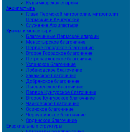
Кудымкарская епархия
Архипастырь
Глава Пермской митрополии, митрополит
Пермский и Кунгурский
Служение Архипастыря
Храмы и монастыри
Благочинные Пермской епархии
Монастырское благочиние
Первое городское благочиние
Второе Городское благочиние
Петропавловское благочиние
Успенское благочиние
Лобановское благочиние
Закамское благочиние
Добрянское благочиние
Лысьвенское благочиние
Первое Кунгурское благочиние
Второе Кунгурское благочиние
Чайковское благочиние
Осинское благочиние
Чернушинское благочиние
Ординское благочиние
Епархиальные структуры
Епархиальное управление