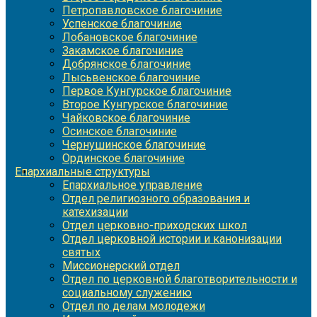
Петропавловское благочиние
Успенское благочиние
Лобановское благочиние
Закамское благочиние
Добрянское благочиние
Лысьвенское благочиние
Первое Кунгурское благочиние
Второе Кунгурское благочиние
Чайковское благочиние
Осинское благочиние
Чернушинское благочиние
Ординское благочиние
Епархиальные структуры
Епархиальное управление
Отдел религиозного образования и
катехизации
Отдел церковно-приходских школ
Отдел церковной истории и канонизации
святых
Миссионерский отдел
Отдел по церковной благотворительности и
социальному служению
Отдел по делам молодежи