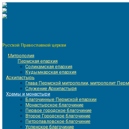
Перейти
к
содержимому
По благословению митрополита Пермского и Кунгурского 
Пермская митрополия
Русской Православной церкви
Митрополия
Пермская епархия
Соликамская епархия
Кудымкарская епархия
Архипастырь
Глава Пермской митрополии, митрополит Перм
Служение Архипастыря
Храмы и монастыри
Благочинные Пермской епархии
Монастырское благочиние
Первое городское благочиние
Второе Городское благочиние
Петропавловское благочиние
Успенское благочиние