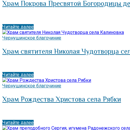
Храм Покрова Пресвятой Богородицы де
Читайте далее
Чернушинское благочиние
Храм святителя Николая Чудотворца се
Читайте далее
Чернушинское благочиние
Храм Рождества Христова села Рябки
Читайте далее