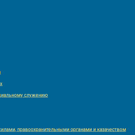
и
х
оциальному служению
илами, правоохранительными органами и казачеством