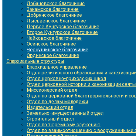
Лобановское благочиние
Закамское благочиние
Добрянское благочиние
Лысьвенское благочиние
Первое Кунгурское благочиние
Второе Кунгурское благочиние
Чайковское благочиние
Осинское благочиние
Чернушинское благочиние
Ординское благочиние
Епархиальные структуры
Епархиальное управление
Отдел религиозного образования и катехизаци
Отдел церковно-приходских школ
Отдел церковной истории и канонизации святы
Миссионерский отдел
Отдел по церковной благотворительности и с
Отдел по делам молодежи
Издательский отдел
Земельно-имущественный отдел
Строительный отдел
Отдел по тюремному служению
Отдел по взаимоотношению с вооруженными с