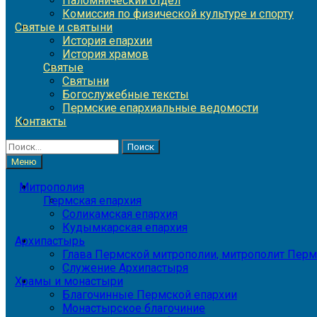
Паломнический отдел
Комиссия по физической культуре и спорту
Святые и святыни
История епархии
История храмов
Святые
Святыни
Богослужебные тексты
Пермские епархиальные ведомости
Контакты
Найти:
Меню
Митрополия
Пермская епархия
Соликамская епархия
Кудымкарская епархия
Архипастырь
Глава Пермской митрополии, митрополит Перм
Служение Архипастыря
Храмы и монастыри
Благочинные Пермской епархии
Монастырское благочиние