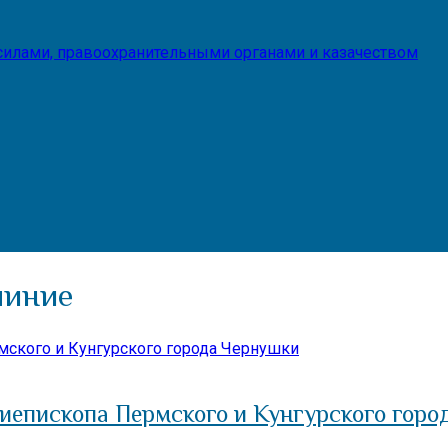
илами, правоохранительными органами и казачеством
чиние
иепископа Пермского и Кунгурского горо