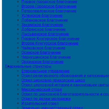
Первое городское благочиние
Второе Городское благочиние
Петропавловское благочиние
Успенское благочиние
Лобановское благочиние
Закамское благочиние
Добрянское благочиние
Лысьвенское благочиние
Первое Кунгурское благочиние
Второе Кунгурское благочиние
Чайковское благочиние
Осинское благочиние
Чернушинское благочиние
Ординское благочиние
Епархиальные структуры
Епархиальное управление
Отдел религиозного образования и катехизаци
Отдел церковно-приходских школ
Отдел церковной истории и канонизации святы
Миссионерский отдел
Отдел по церковной благотворительности и с
Отдел по делам молодежи
Издательский отдел
Земельно-имущественный отдел