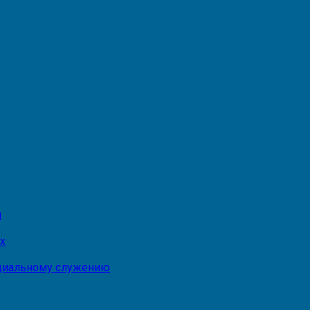
и
х
оциальному служению