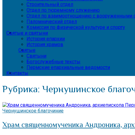
Строительный отдел
Отдел по тюремному служению
Отдел по взаимоотношению с вооруженными с
Паломнический отдел
Комиссия по физической культуре и спорту
Святые и святыни
История епархии
История храмов
Святые
Святыни
Богослужебные тексты
Пермские епархиальные ведомости
Контакты
Рубрика:
Чернушинское благо
Чернушинское благочиние
Храм священномученика Андроника, арх