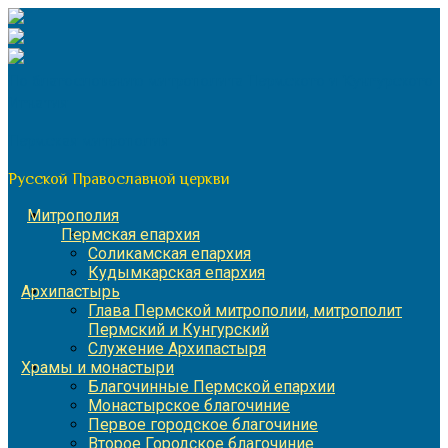
Перейти
к
содержимому
По благословению митрополита Пермского и Кунгурского
Игнатия
Пермская митрополия
Русской Православной церкви
Митрополия
Пермская епархия
Соликамская епархия
Кудымкарская епархия
Архипастырь
Глава Пермской митрополии, митрополит
Пермский и Кунгурский
Служение Архипастыря
Храмы и монастыри
Благочинные Пермской епархии
Монастырское благочиние
Первое городское благочиние
Второе Городское благочиние