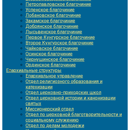
Петропавловское благочиние
Успенское благочиние
Лобановское благочиние
Закамское благочиние
Добрянское благочиние
Лысьвенское благочиние
Первое Кунгурское благочиние
Второе Кунгурское благочиние
Чайковское благочиние
Осинское благочиние
Чернушинское благочиние
Ординское благочиние
Епархиальные структуры
Епархиальное управление
Отдел религиозного образования и
катехизации
Отдел церковно-приходских школ
Отдел церковной истории и канонизации
святых
Миссионерский отдел
Отдел по церковной благотворительности и
социальному служению
Отдел по делам молодежи