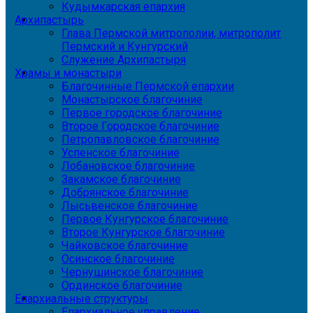
Кудымкарская епархия
Архипастырь
Глава Пермской митрополии, митрополит
Пермский и Кунгурский
Служение Архипастыря
Храмы и монастыри
Благочинные Пермской епархии
Монастырское благочиние
Первое городское благочиние
Второе Городское благочиние
Петропавловское благочиние
Успенское благочиние
Лобановское благочиние
Закамское благочиние
Добрянское благочиние
Лысьвенское благочиние
Первое Кунгурское благочиние
Второе Кунгурское благочиние
Чайковское благочиние
Осинское благочиние
Чернушинское благочиние
Ординское благочиние
Епархиальные структуры
Епархиальное управление