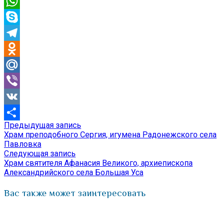
Email
WhatsApp
Skype
Telegram
Odnoklassniki
Mail.Ru
Viber
VK
Предыдущая
Предыдущая запись
Навигация
Отправить
запись:
Храм преподобного Сергия, игумена Радонежского села
по
Павловка
Следующая
Следующая запись
записям
запись:
Храм святителя Афанасия Великого, архиепископа
Александрийского села Большая Уса
Вас также может заинтересовать