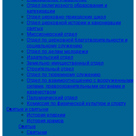
Отдел религиозного образования и
катехизации
Отдел церковно-приходских школ
Отдел церковной истории и канонизации
святых
Миссионерский отдел
Отдел по церковной благотворительности и
социальному служению
Отдел по делам молодежи
Издательский отдел
Земельно-имущественный отдел
Строительный отдел
Отдел по тюремному служению
Отдел по взаимоотношению с вооруженными
силами, правоохранительными органами и
казачеством
Паломнический отдел
Комиссия по физической культуре и спорту
Святые и святыни
История епархии
История храмов
Святые
Святыни