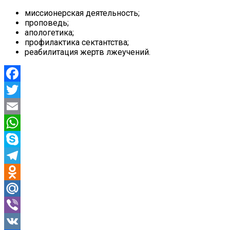
миссионерская деятельность;
проповедь;
апологетика;
профилактика сектантства;
реабилитация жертв лжеучений.
Facebook
Twitter
Email
WhatsApp
Skype
Telegram
Odnoklassniki
Mail.Ru
Viber