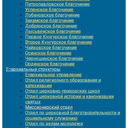
Петропавловское благочиние
Успенское благочиние
Лобановское благочиние
Закамское благочиние
Добрянское благочиние
Лысьвенское благочиние
Первое Кунгурское благочиние
Второе Кунгурское благочиние
Чайковское благочиние
Осинское благочиние
Чернушинское благочиние
Ординское благочиние
Епархиальные структуры
Епархиальное управление
Отдел религиозного образования и
катехизации
Отдел церковно-приходских школ
Отдел церковной истории и канонизации
святых
Миссионерский отдел
Отдел по церковной благотворительности и
социальному служению
Отдел по делам молодежи