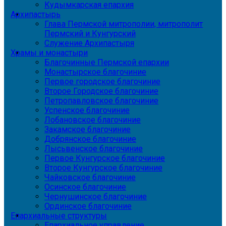
Кудымкарская епархия
Архипастырь
Глава Пермской митрополии, митрополит
Пермский и Кунгурский
Служение Архипастыря
Храмы и монастыри
Благочинные Пермской епархии
Монастырское благочиние
Первое городское благочиние
Второе Городское благочиние
Петропавловское благочиние
Успенское благочиние
Лобановское благочиние
Закамское благочиние
Добрянское благочиние
Лысьвенское благочиние
Первое Кунгурское благочиние
Второе Кунгурское благочиние
Чайковское благочиние
Осинское благочиние
Чернушинское благочиние
Ординское благочиние
Епархиальные структуры
Епархиальное управление