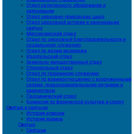
Отдел религиозного образования и
катехизации
Отдел церковно-приходских школ
Отдел церковной истории и канонизации
святых
Миссионерский отдел
Отдел по церковной благотворительности и
социальному служению
Отдел по делам молодежи
Издательский отдел
Земельно-имущественный отдел
Строительный отдел
Отдел по тюремному служению
Отдел по взаимоотношению с вооруженными
силами, правоохранительными органами и
казачеством
Паломнический отдел
Комиссия по физической культуре и спорту
Святые и святыни
История епархии
История храмов
Святые
Святыни