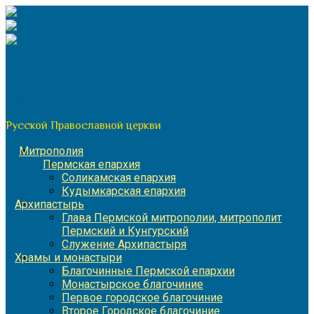
Перейти
к
содержимому
По благословению митрополита Пермского и Кунгурского
Игнатия
Пермская митрополия
Русской Православной церкви
Митрополия
Пермская епархия
Соликамская епархия
Кудымкарская епархия
Архипастырь
Глава Пермской митрополии, митрополит
Пермский и Кунгурский
Служение Архипастыря
Храмы и монастыри
Благочинные Пермской епархии
Монастырское благочиние
Первое городское благочиние
Второе Городское благочиние