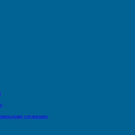
и
х
оциальному служению