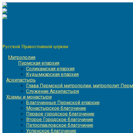
Перейти
к
содержимому
По благословению митрополита Пермского и Кунгурского 
Пермская митрополия
Русской Православной церкви
Митрополия
Пермская епархия
Соликамская епархия
Кудымкарская епархия
Архипастырь
Глава Пермской митрополии, митрополит Перм
Служение Архипастыря
Храмы и монастыри
Благочинные Пермской епархии
Монастырское благочиние
Первое городское благочиние
Второе Городское благочиние
Петропавловское благочиние
Успенское благочиние