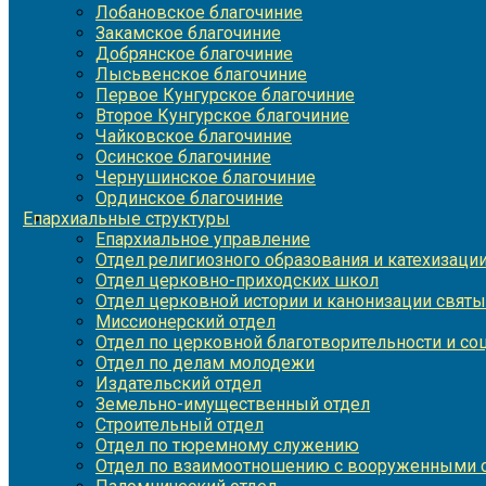
Лобановское благочиние
Закамское благочиние
Добрянское благочиние
Лысьвенское благочиние
Первое Кунгурское благочиние
Второе Кунгурское благочиние
Чайковское благочиние
Осинское благочиние
Чернушинское благочиние
Ординское благочиние
Епархиальные структуры
Епархиальное управление
Отдел религиозного образования и катехизаци
Отдел церковно-приходских школ
Отдел церковной истории и канонизации святы
Миссионерский отдел
Отдел по церковной благотворительности и с
Отдел по делам молодежи
Издательский отдел
Земельно-имущественный отдел
Строительный отдел
Отдел по тюремному служению
Отдел по взаимоотношению с вооруженными с