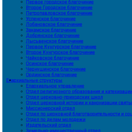
Первое городское благочиние
Второе Городское благочиние
Петропавловское благочиние
Успенское благочиние
Лобановское благочиние
Закамское благочиние
Добрянское благочиние
Лысьвенское благочиние
Первое Кунгурское благочиние
Второе Кунгурское благочиние
Чайковское благочиние
Осинское благочиние
Чернушинское благочиние
Ординское благочиние
Епархиальные структуры
Епархиальное управление
Отдел религиозного образования и катехизаци
Отдел церковно-приходских школ
Отдел церковной истории и канонизации святы
Миссионерский отдел
Отдел по церковной благотворительности и с
Отдел по делам молодежи
Издательский отдел
Земельно-имущественный отдел