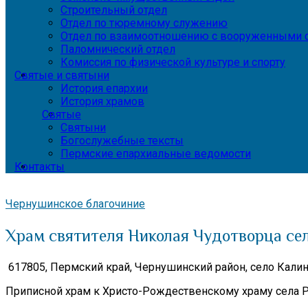
Строительный отдел
Отдел по тюремному служению
Отдел по взаимоотношению с вооруженными с
Паломнический отдел
Комиссия по физической культуре и спорту
Святые и святыни
История епархии
История храмов
Святые
Святыни
Богослужебные тексты
Пермские епархиальные ведомости
Контакты
Чернушинское благочиние
Храм святителя Николая Чудотворца се
617805, Пермский край,
Чернушинский район, село Калин
Приписной храм к Христо-Рождественскому храму села Р