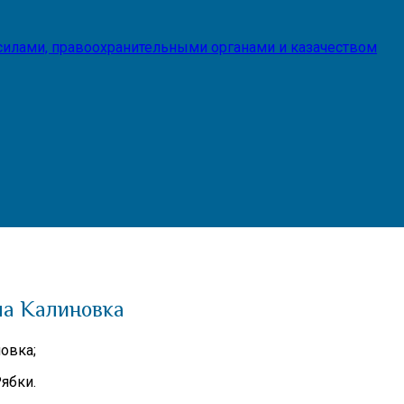
илами, правоохранительными органами и казачеством
ла Калиновка
овка;
ябки.