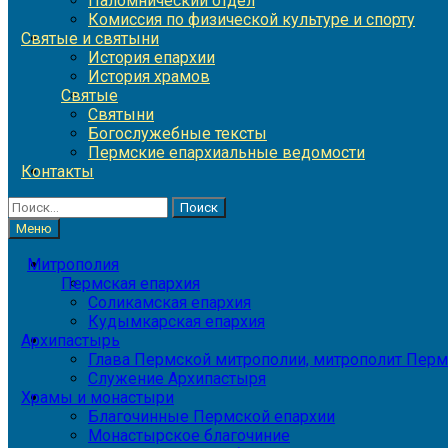
Паломнический отдел
Комиссия по физической культуре и спорту
Святые и святыни
История епархии
История храмов
Святые
Святыни
Богослужебные тексты
Пермские епархиальные ведомости
Контакты
Найти:
Меню
Митрополия
Пермская епархия
Соликамская епархия
Кудымкарская епархия
Архипастырь
Глава Пермской митрополии, митрополит Перм
Служение Архипастыря
Храмы и монастыри
Благочинные Пермской епархии
Монастырское благочиние