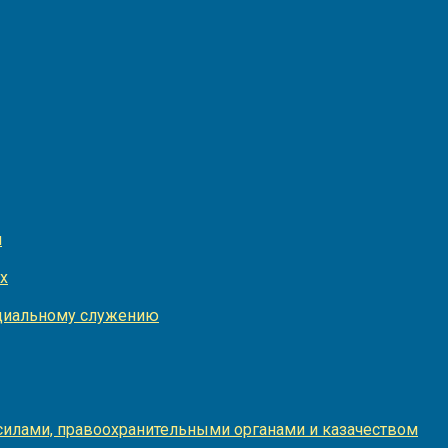
и
х
оциальному служению
илами, правоохранительными органами и казачеством