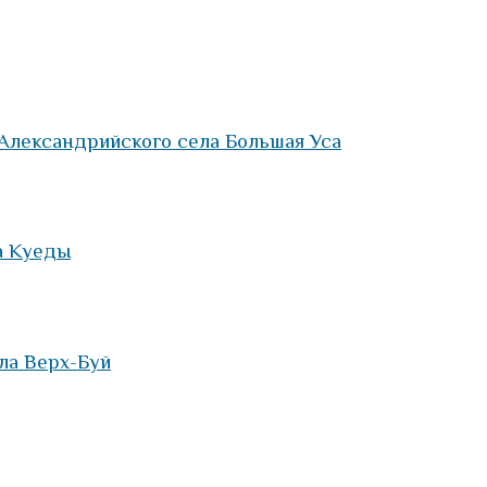
 Александрийского села Большая Уса
а Куеды
ла Верх-Буй