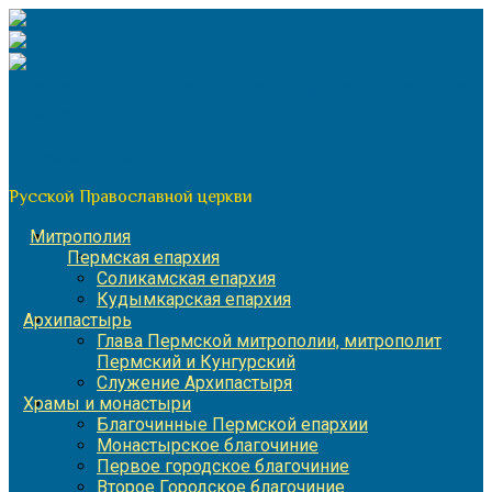
Перейти
к
содержимому
По благословению митрополита Пермского и Кунгурского
Игнатия
Пермская митрополия
Русской Православной церкви
Митрополия
Пермская епархия
Соликамская епархия
Кудымкарская епархия
Архипастырь
Глава Пермской митрополии, митрополит
Пермский и Кунгурский
Служение Архипастыря
Храмы и монастыри
Благочинные Пермской епархии
Монастырское благочиние
Первое городское благочиние
Второе Городское благочиние