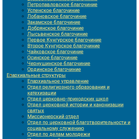
Петропавловское благочиние
Успенское благочиние
Лобановское благочиние
Закамское благочиние
Добрянское благочиние
Лысьвенское благочиние
Первое Кунгурское благочиние
Второе Кунгурское благочиние
Чайковское благочиние
Осинское благочиние
Чернушинское благочиние
Ординское благочиние
Епархиальные структуры
Епархиальное управление
Отдел религиозного образования и
катехизации
Отдел церковно-приходских школ
Отдел церковной истории и канонизации
святых
Миссионерский отдел
Отдел по церковной благотворительности и
социальному служению
Отдел по делам молодежи