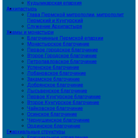
Кудымкарская епархия
Архипастырь
Глава Пермской митрополии, митрополит
Пермский и Кунгурский
Служение Архипастыря
Храмы и монастыри
Благочинные Пермской епархии
Монастырское благочиние
Первое городское благочиние
Второе Городское благочиние
Петропавловское благочиние
Успенское благочиние
Лобановское благочиние
Закамское благочиние
Добрянское благочиние
Лысьвенское благочиние
Первое Кунгурское благочиние
Второе Кунгурское благочиние
Чайковское благочиние
Осинское благочиние
Чернушинское благочиние
Ординское благочиние
Епархиальные структуры
Епархиальное управление