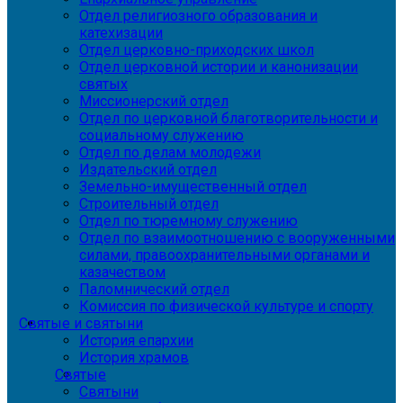
Отдел религиозного образования и
катехизации
Отдел церковно-приходских школ
Отдел церковной истории и канонизации
святых
Миссионерский отдел
Отдел по церковной благотворительности и
социальному служению
Отдел по делам молодежи
Издательский отдел
Земельно-имущественный отдел
Строительный отдел
Отдел по тюремному служению
Отдел по взаимоотношению с вооруженными
силами, правоохранительными органами и
казачеством
Паломнический отдел
Комиссия по физической культуре и спорту
Святые и святыни
История епархии
История храмов
Святые
Святыни