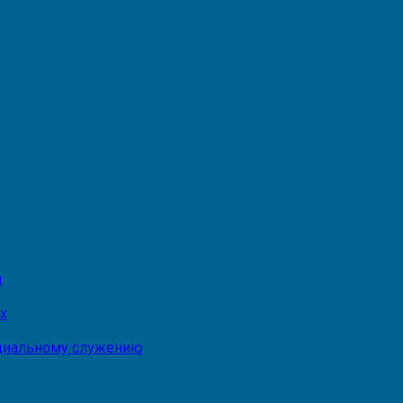
и
х
оциальному служению