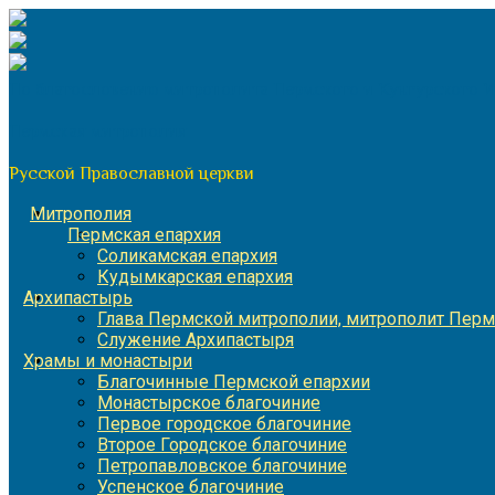
Перейти
к
содержимому
По благословению митрополита Пермского и Кунгурского 
Пермская митрополия
Русской Православной церкви
Митрополия
Пермская епархия
Соликамская епархия
Кудымкарская епархия
Архипастырь
Глава Пермской митрополии, митрополит Перм
Служение Архипастыря
Храмы и монастыри
Благочинные Пермской епархии
Монастырское благочиние
Первое городское благочиние
Второе Городское благочиние
Петропавловское благочиние
Успенское благочиние