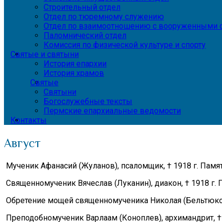
Строительный отдел
Отдел по тюремному служению
Отдел по взаимоотношению с вооруженными с
Паломнический отдел
Комиссия по физической культуре и спорту
Святые и святыни
История епархии
История храмов
Святые
Святыни
Богослужебные тексты
Пермские епархиальные ведомости
Контакты
Август
Мученик Афанасий (Жуланов), псаломщик, † 1918 г. Память
Священномученик Вячеслав (Луканин), диакон, † 1918 г. П
Обретение мощей священномученика Николая (Бельтюкова)
Преподобномученик Варлаам (Коноплев), архимандрит, † 1