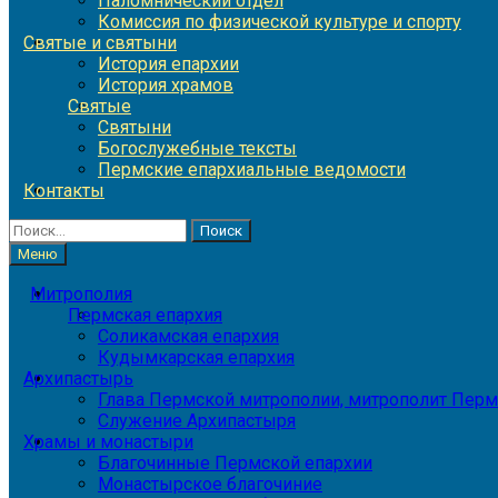
Паломнический отдел
Комиссия по физической культуре и спорту
Святые и святыни
История епархии
История храмов
Святые
Святыни
Богослужебные тексты
Пермские епархиальные ведомости
Контакты
Найти:
Меню
Митрополия
Пермская епархия
Соликамская епархия
Кудымкарская епархия
Архипастырь
Глава Пермской митрополии, митрополит Перм
Служение Архипастыря
Храмы и монастыри
Благочинные Пермской епархии
Монастырское благочиние