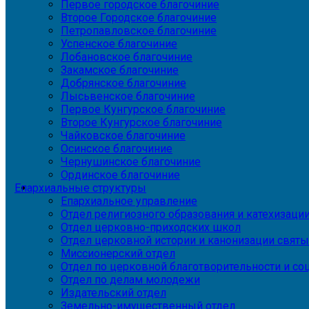
Первое городское благочиние
Второе Городское благочиние
Петропавловское благочиние
Успенское благочиние
Лобановское благочиние
Закамское благочиние
Добрянское благочиние
Лысьвенское благочиние
Первое Кунгурское благочиние
Второе Кунгурское благочиние
Чайковское благочиние
Осинское благочиние
Чернушинское благочиние
Ординское благочиние
Епархиальные структуры
Епархиальное управление
Отдел религиозного образования и катехизаци
Отдел церковно-приходских школ
Отдел церковной истории и канонизации святы
Миссионерский отдел
Отдел по церковной благотворительности и с
Отдел по делам молодежи
Издательский отдел
Земельно-имущественный отдел