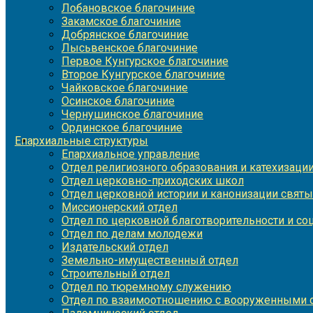
Лобановское благочиние
Закамское благочиние
Добрянское благочиние
Лысьвенское благочиние
Первое Кунгурское благочиние
Второе Кунгурское благочиние
Чайковское благочиние
Осинское благочиние
Чернушинское благочиние
Ординское благочиние
Епархиальные структуры
Епархиальное управление
Отдел религиозного образования и катехизаци
Отдел церковно-приходских школ
Отдел церковной истории и канонизации святы
Миссионерский отдел
Отдел по церковной благотворительности и с
Отдел по делам молодежи
Издательский отдел
Земельно-имущественный отдел
Строительный отдел
Отдел по тюремному служению
Отдел по взаимоотношению с вооруженными с