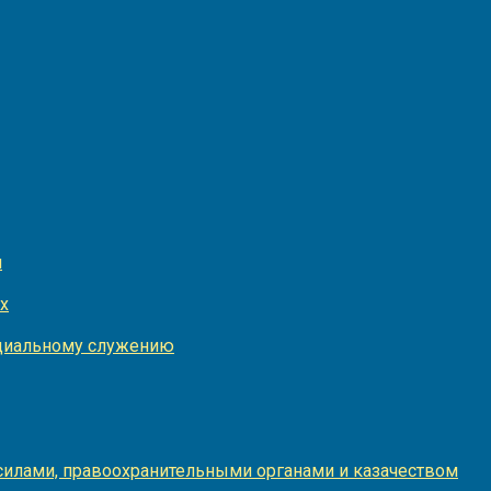
и
х
оциальному служению
илами, правоохранительными органами и казачеством