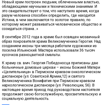
Новый храм построен людьми, облеченными властью,
обладающими научными и техническими знаниями. И
это свидетельствует о том, что наступило время, когда
разум человека способен определить, где находится
Истина, в чем заключается то золотое правило, по
которому может развиваться человеческое общество и
созидаться страна…»
В сентябре 2012 года в храме был освящен мозаичный
образ покровителя храма Великомученика Герогия. Над
созданием иконы три месяца работали художники из
поселка Ильинский. Мастера использовали 36 тысяч
кусочков разноцветной смальты.
К храму св. вмч. Георгия Победоносца приписаны две
больничные домовые церкви – иконы Божией Матери
«Целительница» в Пермском краевом онкологическом
диспансере (ул. Советской Армии,12) и святого
Великомученика Вонифатия при Пермском краевом
наркологическом диспансере (ул. Революции, 56). В
настоящее время приход под руководством настоятеля
продолжает свою богослужебную, просветительскую и
социальную деятельность.