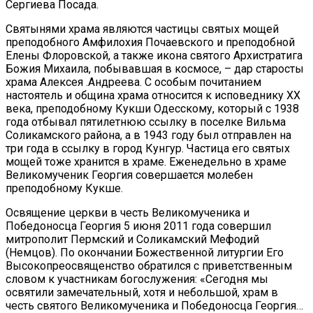
Сергиева Посада.
Святынями храма являются частицы святых мощей
преподобного Амфилохия Почаевского и преподобной
Елены Флоровской, а также икона святого Архистратига
Божия Михаила, побывавшая в космосе, – дар старосты
храма Алексея .Андреева. С особым почитанием
настоятель и община храма относится к исповеднику XX
века, преподобному Кукши Одесскому, который с 1938
года отбывал пятилетнюю ссылку в поселке Вильма
Соликамского района, а в 1943 году был отправлен на
три года в ссылку в город Кунгур. Частица его святых
мощей тоже хранится в храме. Еженедельно в храме
Великомученик Георгия совершается молебен
преподобному Кукше.
Освящение церкви в честь Великомученика и
Победоносца Георгия 5 июня 2011 года совершил
митрополит Пермский и Соликамский Мефодий
(Немцов). По окончании Божественной литургии Его
Высокопреосвященство обратился с приветственным
словом к участникам богослужения: «Сегодня мы
освятили замечательный, хотя и небольшой, храм в
честь святого Великомученика и Победоносца Георгия…