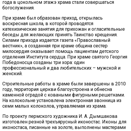
года в цокольном этажэ храма стали совершаться
богослужения.
При храме был образован приход, открылась
воскресная школа, в которой проводятся
катехизические занятия для прихожан и огласительные
беседы для желающих принять Таинство крещения.
Силами прихода издается газета «Православный
вестник», а созданная при храме община сестер
милосердия оказывает помощь пациентам детского
отделения Института сердца. При храме святого Георгия
Победоносца созданы три хора: один
профессиональный и два любительских – мужской и
женский.
Строительные работы в храме были завершены в 2010
году, территория церкви благоустроена и обнесна
каменной оградой с коваными фигурными решетками.
На колокольне установлена электронная звонница из
семи малых колоколов, управляемая из храма.
По проекту пермского художника И. А. Дымшакова
изготовлен резной трехъярусный иконостас. Иконы для
иконостаса, писанные на золоте, выполнены мастерами