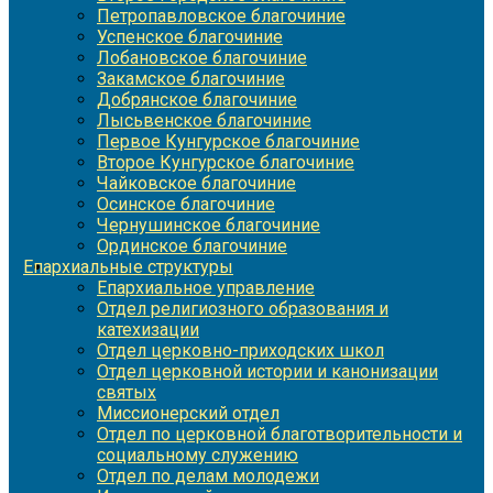
Петропавловское благочиние
Успенское благочиние
Лобановское благочиние
Закамское благочиние
Добрянское благочиние
Лысьвенское благочиние
Первое Кунгурское благочиние
Второе Кунгурское благочиние
Чайковское благочиние
Осинское благочиние
Чернушинское благочиние
Ординское благочиние
Епархиальные структуры
Епархиальное управление
Отдел религиозного образования и
катехизации
Отдел церковно-приходских школ
Отдел церковной истории и канонизации
святых
Миссионерский отдел
Отдел по церковной благотворительности и
социальному служению
Отдел по делам молодежи