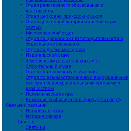
Отдел религиозного образования и
катехизации
Отдел церковно-приходских школ
Отдел церковной истории и канонизации
святых
Миссионерский отдел
Отдел по церковной благотворительности и
социальному служению
Отдел по делам молодежи
Издательский отдел
Земельно-имущественный отдел
Строительный отдел
Отдел по тюремному служению
Отдел по взаимоотношению с вооруженными
силами, правоохранительными органами и
казачеством
Паломнический отдел
Комиссия по физической культуре и спорту
Святые и святыни
История епархии
История храмов
Святые
Святыни