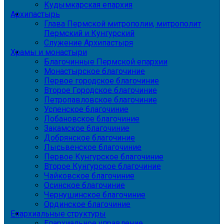
Кудымкарская епархия
Архипастырь
Глава Пермской митрополии, митрополит
Пермский и Кунгурский
Служение Архипастыря
Храмы и монастыри
Благочинные Пермской епархии
Монастырское благочиние
Первое городское благочиние
Второе Городское благочиние
Петропавловское благочиние
Успенское благочиние
Лобановское благочиние
Закамское благочиние
Добрянское благочиние
Лысьвенское благочиние
Первое Кунгурское благочиние
Второе Кунгурское благочиние
Чайковское благочиние
Осинское благочиние
Чернушинское благочиние
Ординское благочиние
Епархиальные структуры
Епархиальное управление