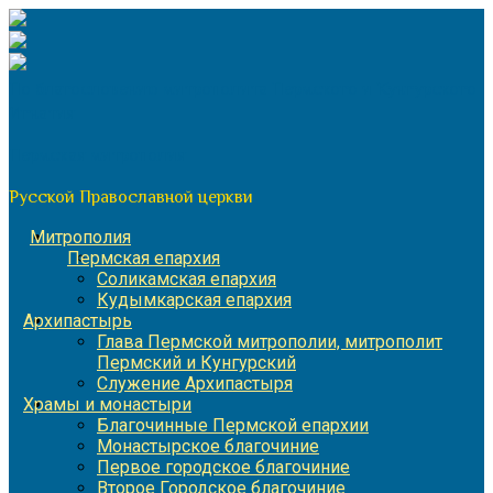
Перейти
к
содержимому
По благословению митрополита Пермского и Кунгурского
Игнатия
Пермская митрополия
Русской Православной церкви
Митрополия
Пермская епархия
Соликамская епархия
Кудымкарская епархия
Архипастырь
Глава Пермской митрополии, митрополит
Пермский и Кунгурский
Служение Архипастыря
Храмы и монастыри
Благочинные Пермской епархии
Монастырское благочиние
Первое городское благочиние
Второе Городское благочиние