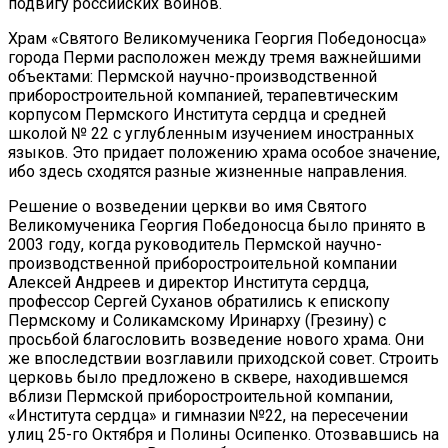
подвигу российских воинов.
Храм «Святого Великомученика Георгия Победоносца»
города Перми расположен между тремя важнейшими
объектами: Пермской научно-производственной
приборостроительной компанией, терапевтическим
корпусом Пермского Института сердца и средней
школой № 22 с углубленным изучением иностранных
языков. Это придает положению храма особое значение,
ибо здесь сходятся разные жизненные направления.
Решение о возведении церкви во имя Святого
Великомученика Георгия Победоносца было принято в
2003 году, когда руководитель Пермской научно-
производственной приборостроительной компании
Алексей Андреев и директор Института сердца,
профессор Сергей Суханов обратились к епископу
Пермскому и Соликамскому Иринарху (Грезину) с
просьбой благословить возведение нового храма. Они
же впоследствии возглавили приходской совет. Строить
церковь было предложено в сквере, находившемся
вблизи Пермской приборостроительной компании,
«Института сердца» и гимназии №22, на пересечении
улиц 25-го Октября и Полины Осипенко. Отозвавшись на