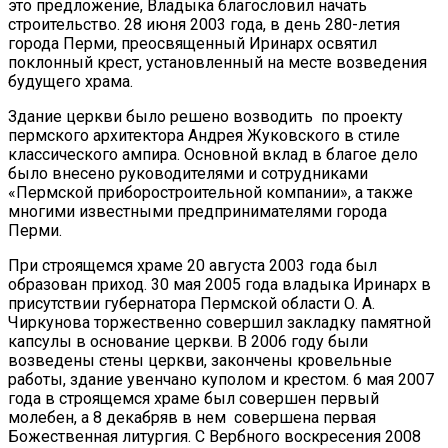
это предложение, Владыка благословил начать
строительство. 28 июня 2003 года, в день 280-летия
города Перми, преосвященный Иринарх освятил
поклонный крест, установленный на месте возведения
будущего храма.
Здание церкви было решено возводить по проекту
пермского архитектора Андрея Жуковского в стиле
классического ампира. Основной вклад в благое дело
было внесено руководителями и сотрудниками
«Пермской приборостроительной компании», а также
многими известными предпринимателями города
Перми.
При строящемся храме 20 августа 2003 года был
образован приход. 30 мая 2005 года владыка Иринарх в
присутствии губернатора Пермской области О. А.
Чиркунова торжественно совершил закладку памятной
капсулы в основание церкви. В 2006 году были
возведены стены церкви, закончены кровельные
работы, здание увенчано куполом и крестом. 6 мая 2007
года в строящемся храме был совершен первый
молебен, а 8 декабряв в нем совершена первая
Божественная литургия. С Вербного воскресения 2008