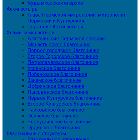
Кудымкарская епархия
Архипастырь
Глава Пермской митрополии, митрополит
Пермский и Кунгурский
Служение Архипастыря
Храмы и монастыри
Благочинные Пермской епархии
Монастырское благочиние
Первое городское благочиние
Второе Городское благочиние
Петропавловское благочиние
Успенское благочиние
Лобановское благочиние
Закамское благочиние
Добрянское благочиние
Лысьвенское благочиние
Первое Кунгурское благочиние
Второе Кунгурское благочиние
Чайковское благочиние
Осинское благочиние
Чернушинское благочиние
Ординское благочиние
Епархиальные структуры
Епархиальное управление