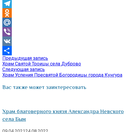
Skype
Telegram
Odnoklassniki
Mail.Ru
Viber
VK
Предыдущая
Предыдущая запись
Навигация
Отправить
запись:
Храм Святой Троицы села Дуброво
по
Следующая
Следующая запись
запись:
Храм Успения Пресвятой Богородицы города Кунгура
записям
Вас также может заинтересовать
Храм благоверного князя Александра Невского
села Бым
09.04.2021
24.08.2022