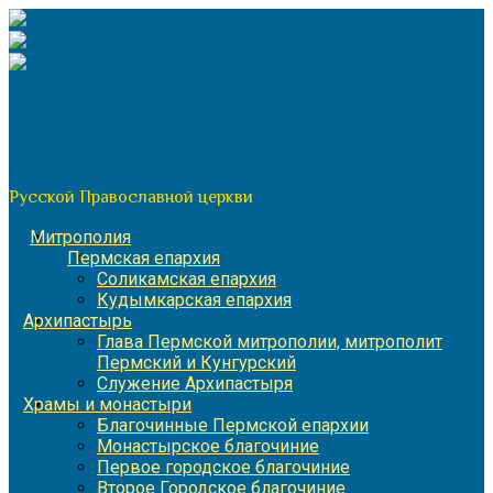
Перейти
к
содержимому
По благословению митрополита Пермского и Кунгурского
Игнатия
Пермская митрополия
Русской Православной церкви
Митрополия
Пермская епархия
Соликамская епархия
Кудымкарская епархия
Архипастырь
Глава Пермской митрополии, митрополит
Пермский и Кунгурский
Служение Архипастыря
Храмы и монастыри
Благочинные Пермской епархии
Монастырское благочиние
Первое городское благочиние
Второе Городское благочиние