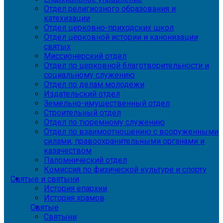
Отдел религиозного образования и
катехизации
Отдел церковно-приходских школ
Отдел церковной истории и канонизации
святых
Миссионерский отдел
Отдел по церковной благотворительности и
социальному служению
Отдел по делам молодежи
Издательский отдел
Земельно-имущественный отдел
Строительный отдел
Отдел по тюремному служению
Отдел по взаимоотношению с вооруженными
силами, правоохранительными органами и
казачеством
Паломнический отдел
Комиссия по физической культуре и спорту
Святые и святыни
История епархии
История храмов
Святые
Святыни