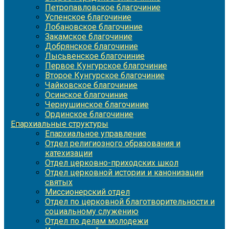
Петропавловское благочиние
Успенское благочиние
Лобановское благочиние
Закамское благочиние
Добрянское благочиние
Лысьвенское благочиние
Первое Кунгурское благочиние
Второе Кунгурское благочиние
Чайковское благочиние
Осинское благочиние
Чернушинское благочиние
Ординское благочиние
Епархиальные структуры
Епархиальное управление
Отдел религиозного образования и
катехизации
Отдел церковно-приходских школ
Отдел церковной истории и канонизации
святых
Миссионерский отдел
Отдел по церковной благотворительности и
социальному служению
Отдел по делам молодежи