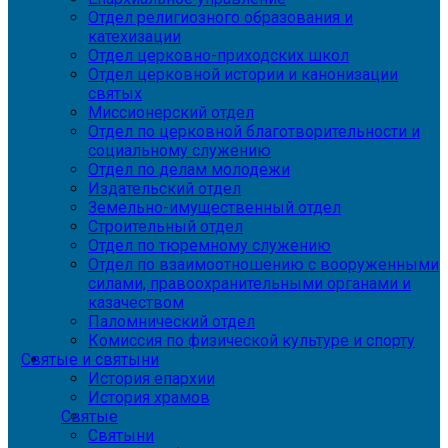
Отдел религиозного образования и
катехизации
Отдел церковно-приходских школ
Отдел церковной истории и канонизации
святых
Миссионерский отдел
Отдел по церковной благотворительности и
социальному служению
Отдел по делам молодежи
Издательский отдел
Земельно-имущественный отдел
Строительный отдел
Отдел по тюремному служению
Отдел по взаимоотношению с вооруженными
силами, правоохранительными органами и
казачеством
Паломнический отдел
Комиссия по физической культуре и спорту
Святые и святыни
История епархии
История храмов
Святые
Святыни