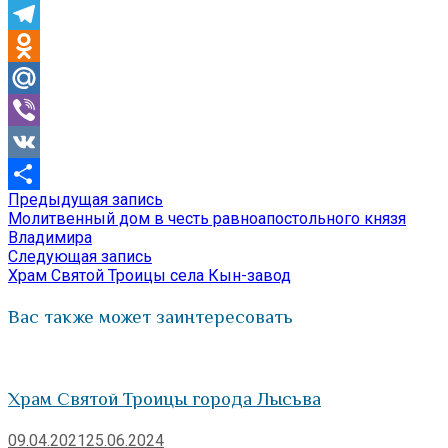
Skype
Telegram
Odnoklassniki
Mail.Ru
Viber
VK
Предыдущая
Предыдущая запись
Навигация
Отправить
запись:
Молитвенный дом в честь равноапостольного князя
по
Владимира
Следующая
Следующая запись
записям
запись:
Храм Святой Троицы села Кын-завод
Вас также может заинтересовать
Храм Святой Троицы города Лысьва
09.04.2021
25.06.2024