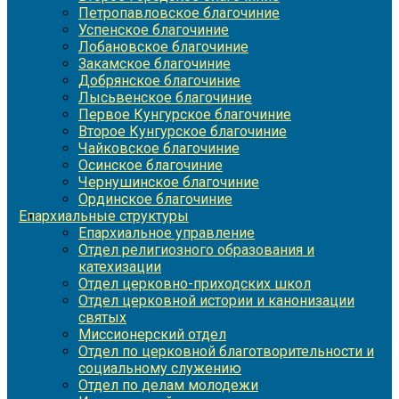
Петропавловское благочиние
Успенское благочиние
Лобановское благочиние
Закамское благочиние
Добрянское благочиние
Лысьвенское благочиние
Первое Кунгурское благочиние
Второе Кунгурское благочиние
Чайковское благочиние
Осинское благочиние
Чернушинское благочиние
Ординское благочиние
Епархиальные структуры
Епархиальное управление
Отдел религиозного образования и
катехизации
Отдел церковно-приходских школ
Отдел церковной истории и канонизации
святых
Миссионерский отдел
Отдел по церковной благотворительности и
социальному служению
Отдел по делам молодежи