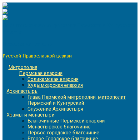
Перейти
к
содержимому
По благословению митрополита Пермского и Кунгурского
Игнатия
Пермская митрополия
Русской Православной церкви
Митрополия
Пермская епархия
Соликамская епархия
Кудымкарская епархия
Архипастырь
Глава Пермской митрополии, митрополит
Пермский и Кунгурский
Служение Архипастыря
Храмы и монастыри
Благочинные Пермской епархии
Монастырское благочиние
Первое городское благочиние
Второе Городское благочиние