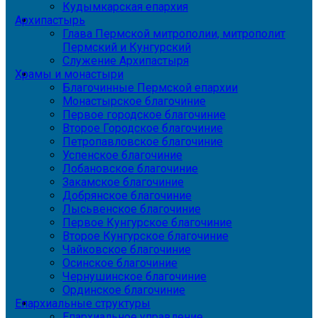
Кудымкарская епархия
Архипастырь
Глава Пермской митрополии, митрополит
Пермский и Кунгурский
Служение Архипастыря
Храмы и монастыри
Благочинные Пермской епархии
Монастырское благочиние
Первое городское благочиние
Второе Городское благочиние
Петропавловское благочиние
Успенское благочиние
Лобановское благочиние
Закамское благочиние
Добрянское благочиние
Лысьвенское благочиние
Первое Кунгурское благочиние
Второе Кунгурское благочиние
Чайковское благочиние
Осинское благочиние
Чернушинское благочиние
Ординское благочиние
Епархиальные структуры
Епархиальное управление