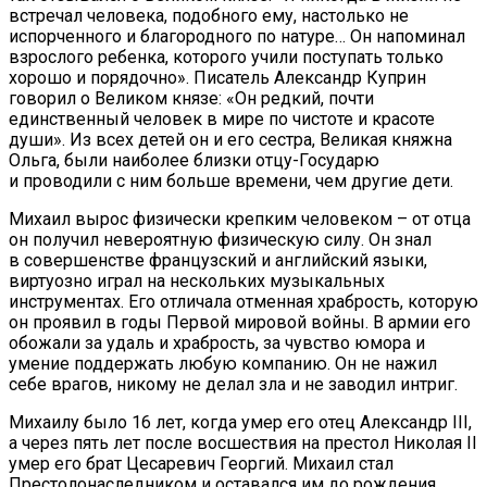
встречал человека, подобного ему, настолько не
испорченного и благородного по натуре… Он напоминал
взрослого ребенка, которого учили поступать только
хорошо и порядочно». Писатель Александр Куприн
говорил о Великом князе: «Он редкий, почти
единственный человек в мире по чистоте и красоте
души». Из всех детей он и его сестра, Великая княжна
Ольга, были наиболее близки отцу-Государю
и проводили с ним больше времени, чем другие дети.
Михаил вырос физически крепким человеком – от отца
он получил невероятную физическую силу. Он знал
в совершенстве французский и английский языки,
виртуозно играл на нескольких музыкальных
инструментах. Его отличала отменная храбрость, которую
он проявил в годы Первой мировой войны. В армии его
обожали за удаль и храбрость, за чувство юмора и
умение поддержать любую компанию. Он не нажил
себе врагов, никому не делал зла и не заводил интриг.
Михаилу было 16 лет, когда умер его отец Александр III,
а через пять лет после восшествия на престол Николая II
умер его брат Цесаревич Георгий. Михаил стал
Престолонаследником и оставался им до рождения