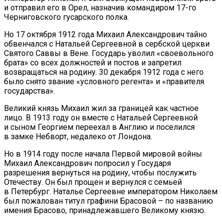
и отправил его в Орел, назначив командиром 17-го
Черниговского гусарского полка.
Но 17 октября 1912 года Михаил Александрович тайно
обвенчался с Натальей Сергеевной в сербской церкви
Святого Саввы в Вене. Государь уволил «своевольного
брата» со всех должностей и постов и запретил
возвращаться на родину. 30 декабря 1912 года с него
было снято звание «условного регента» и «правителя
государства».
Великий князь Михаил жил за границей как частное
лицо. В 1913 году он вместе с Натальей Сергеевной
и сыном Георгием переехал в Англию и поселился
в замке Небворт, недалеко от Лондона.
Но в 1914 году после начала Первой мировой войны
Михаил Александрович попросил у Государя
разрешения вернуться на родину, чтобы послужить
Отечеству. Он был прощен и вернулся с семьей
в Петербург. Наталье Сергеевне императором Николаем
был пожалован титул графини Брасовой – по названию
имения Брасово, принадлежавшего Великому князю.