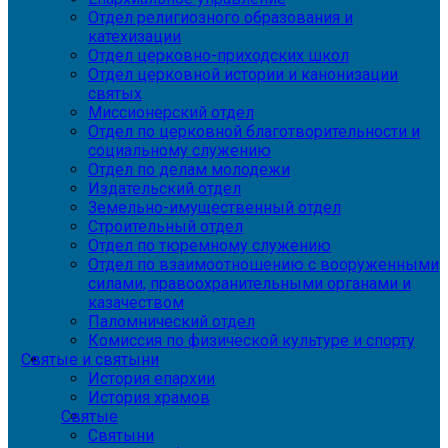
Отдел религиозного образования и
катехизации
Отдел церковно-приходских школ
Отдел церковной истории и канонизации
святых
Миссионерский отдел
Отдел по церковной благотворительности и
социальному служению
Отдел по делам молодежи
Издательский отдел
Земельно-имущественный отдел
Строительный отдел
Отдел по тюремному служению
Отдел по взаимоотношению с вооруженными
силами, правоохранительными органами и
казачеством
Паломнический отдел
Комиссия по физической культуре и спорту
Святые и святыни
История епархии
История храмов
Святые
Святыни