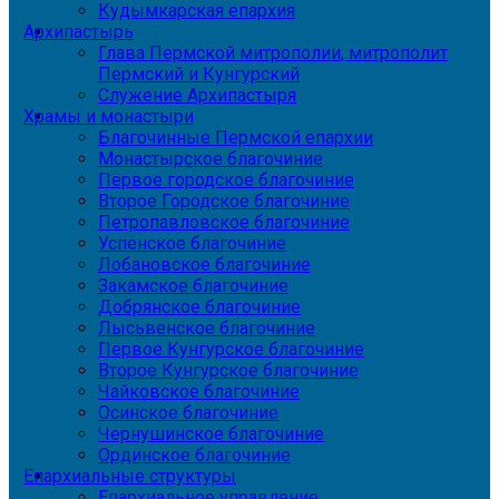
Кудымкарская епархия
Архипастырь
Глава Пермской митрополии, митрополит
Пермский и Кунгурский
Служение Архипастыря
Храмы и монастыри
Благочинные Пермской епархии
Монастырское благочиние
Первое городское благочиние
Второе Городское благочиние
Петропавловское благочиние
Успенское благочиние
Лобановское благочиние
Закамское благочиние
Добрянское благочиние
Лысьвенское благочиние
Первое Кунгурское благочиние
Второе Кунгурское благочиние
Чайковское благочиние
Осинское благочиние
Чернушинское благочиние
Ординское благочиние
Епархиальные структуры
Епархиальное управление