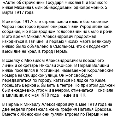
«
Акты об отречении» Государя Николая II и Великого
князя Михаила были обнародованы одновременно, 5
марта 1917 года.
В октябре 1917-го в стране взяли власть большевики.
Через некоторое время они разогнали Учредительное
собрание, и о всенародном голосовании не было и речи.
В это время Михаил Александрович продолжал
находиться в Гатчине. В первых числах марта Великому
князю было объявлено в Смольном, что он подлежит
высылке на Урал, в город Пермь.
В ссылку с Михаилом Александровичем поехал его
личный секретарь Николай Жонсон. В Перми Великий
князь поселился в гостинице, называемой Королевские
номера на Сибирской улице. Он мог свободно
передвигаться по городу, кататься на лодке по Каме,
посещать церковь, бывать в театре. Но при этом должен
был ежедневно, утром и вечером, отмечаться – сначала
в милиции, а с мая 1918 года – еще и в ЧК.
В Пермь к Михаилу Александровичу в мае 1918 года на
две недели приезжала жена, графиня Наталья Брасова.
Вместе с Жонсоном они гуляли втроем по Перми и ее