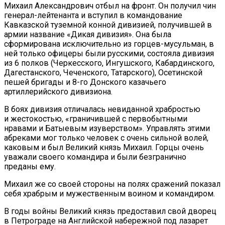
Михаил Александрович отбыл на фронт. Он получил чин
генерал-лейтенанта и вступил в командование
Кавказской туземной конной дивизией,
получившей в
армии название «Дикая дивизия».
Она была
сформирована исключительно из горцев-мусульман, в
ней только офицеры были русскими, состояла дивизия
из 6 полков (Черкесского, Ингушского, Кабардинского,
Дагестанского, Чеченского, Татарского), Осетинской
пешей бригады и 8-го Донского казачьего
артиллерийского дивизиона.
В боях дивизия отличалась невиданной храбростью
и жестокостью, «граничившей с первобытными
нравами и Батыевым изуверством». Управлять этими
абреками мог только человек с очень сильной волей,
каковым и был Великий князь Михаил. Горцы очень
уважали своего командира и были безгранично
преданы ему.
Михаил же со своей стороны на полях сражений показал
себя храбрым и мужественным воином и командиром.
В годы войны Великий князь предоставил свой дворец
в Петрограде на Английской набережной под лазарет