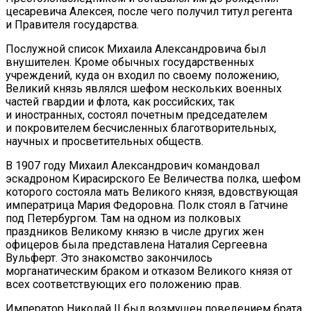
цесаревича Алексея, после чего получил титул регента
и Правителя государства.
Послужной список Михаила Александровича был
внушителен. Кроме обычных государственных
учреждений, куда он входил по своему положению,
Великий князь являлся шефом нескольких военных
частей гвардии и флота, как российских, так
и иностранных, состоял почетным председателем
и покровителем бесчисленных благотворительных,
научных и просветительных обществ.
В 1907 году Михаил Александрович командовал
эскадроном Кирасирского Ее Величества полка, шефом
которого состояла мать Великого князя, вдовствующая
императрица Мария Федоровна. Полк стоял в Гатчине
под Петербургом. Там на одном из полковых
праздников Великому князю в числе других жен
офицеров была представлена Наталия Сергеевна
Вульферт. Это знакомство закончилось
морганатическим браком и отказом Великого князя от
всех соответствующих его положению прав.
Император Николай II был возмущен поведением брата