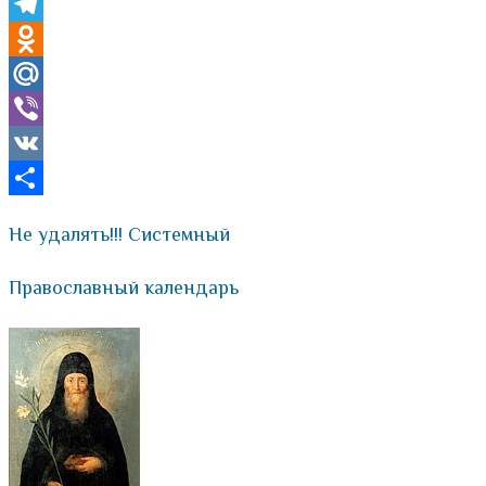
Skype
Telegram
Odnoklassniki
Mail.Ru
Viber
VK
Отправить
Не удалять!!! Системный
Православный календарь