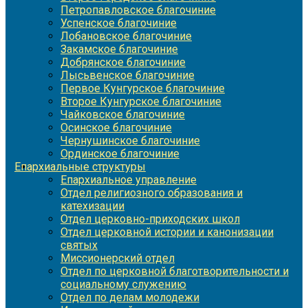
Петропавловское благочиние
Успенское благочиние
Лобановское благочиние
Закамское благочиние
Добрянское благочиние
Лысьвенское благочиние
Первое Кунгурское благочиние
Второе Кунгурское благочиние
Чайковское благочиние
Осинское благочиние
Чернушинское благочиние
Ординское благочиние
Епархиальные структуры
Епархиальное управление
Отдел религиозного образования и
катехизации
Отдел церковно-приходских школ
Отдел церковной истории и канонизации
святых
Миссионерский отдел
Отдел по церковной благотворительности и
социальному служению
Отдел по делам молодежи