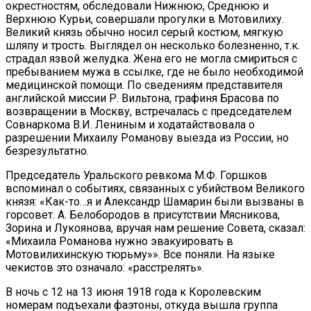
окрестностям, обследовали Нижнюю, Среднюю и
Верхнюю Курьи, совершали прогулки в Мотовилиху.
Великий князь обычно носил серый костюм, мягкую
шляпу и трость. Выглядел он несколько болезненно, т.к.
страдал язвой желудка. Жена его не могла смириться с
пребыванием мужа в ссылке, где не было необходимой
медицинской помощи. По сведениям представителя
английской миссии Р. Вильтона, графиня Брасова по
возвращении в Москву, встречалась с председателем
Совнаркома В.И. Лениным и ходатайствовала о
разрешении Михаилу Романову выезда из России, но
безрезультатно.
Председатель Уральского ревкома М.Ф. Горшков
вспоминал о событиях, связанных с убийством Великого
князя: «Как-то…я и Александр Шамарин были вызваны в
горсовет. А. Белобородов в присутствии Мясникова,
Зорина и Лукоянова, вручая нам решение Совета, сказал:
«Михаила Романова нужно эвакуировать в
Мотовилихинскую тюрьму»». Все поняли. На языке
чекистов это означало: «расстрелять».
В ночь с 12 на 13 июня 1918 года к Королевским
номерам подъехали фаэтоны, откуда вышла группа