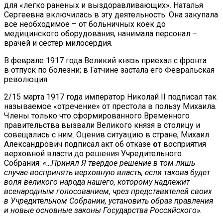
для «легко раненых и выздоравливающих». Наталья
Сергеевна включилась в эту деятельность. Она закупала
все необходимое – от больничных коек до
медицинского оборудования, нанимала персонал –
врачей и сестер милосердия.
В феврале 1917 года Великий князь приехал с фронта
в отпуск по болезни; в Гатчине застала его Февральская
революция.
2/15 марта 1917 года император Николай II подписал так
называемое «отречение» от престола в пользу Михаила.
Члены только что сформированного Временного
правительства вызвали Великого князя в столицу и
совещались с ним. Оценив ситуацию в стране, Михаил
Александрович подписал акт об отказе
о
т восприятия
верховной власти до решения Учредительного
Собрания:
«…Принял Я твердое решение в том лишь
случае воспринять верховную власть, если такова будет
воля великого народа нашего, которому надлежит
всенародным голосованием, чрез представителей своих
в Учредительном Собрании, установить образ правления
и новые основные законы Государства Российского».