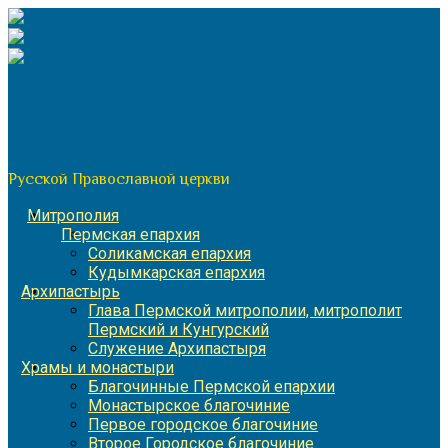
Перейти
к
содержимому
По благословению митрополита Пермского и Кунгурского
Игнатия
Пермская митрополия
Русской Православной церкви
Митрополия
Пермская епархия
Соликамская епархия
Кудымкарская епархия
Архипастырь
Глава Пермской митрополии, митрополит
Пермский и Кунгурский
Служение Архипастыря
Храмы и монастыри
Благочинные Пермской епархии
Монастырское благочиние
Первое городское благочиние
Второе Городское благочиние