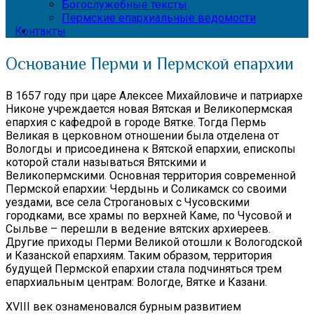
Богослужебные тексты
Пермские епархиальные ведомости
Контакты
Основание Перми и Пермской епархии
В 1657 году при царе Алексее Михайловиче и патриархе
Никоне учреждается новая Вятская и Великопермская
епархия с кафедрой в городе Вятке. Тогда Пермь
Великая в церковном отношении была отделена от
Вологды и присоединена к Вятской епархии, епископы
которой стали называться Вятскими и
Великопермскими. Основная территория современной
Пермской епархии: Чердынь и Соликамск со своими
уездами, все села Строгановых с Чусовскими
городками, все храмы по верхней Каме, по Чусовой и
Сыльве – перешли в ведение вятских архиереев.
Другие приходы Перми Великой отошли к Вологодской
и Казанской епархиям. Таким образом, территория
будущей Пермской епархии стала подчиняться трем
епархиальным центрам: Вологде, Вятке и Казани.
XVIII век ознаменовался бурным развитием