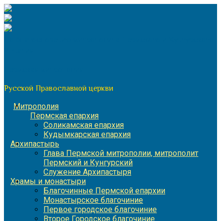
Перейти
к
содержимому
По благословению митрополита Пермского и Кунгурского
Игнатия
Пермская митрополия
Русской Православной церкви
Митрополия
Пермская епархия
Соликамская епархия
Кудымкарская епархия
Архипастырь
Глава Пермской митрополии, митрополит
Пермский и Кунгурский
Служение Архипастыря
Храмы и монастыри
Благочинные Пермской епархии
Монастырское благочиние
Первое городское благочиние
Второе Городское благочиние