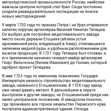
металлургической промышленности России, наиболее
важным центром которой стал Урал. Сюда постоянно
уходили разведывательные экспедиции на поиски
новых месторождений.
9 марта 1720 года по приказу Петра I на Урал отправился
капитан-поручик артиллерии Василий Никитич Татищев.
Он выбрал для постройки медеплавильного завода
место около деревни Егошихи (вблизи устья
одноименной реки, впадающей в Каму), отличавшееся
наличием медной руды и удобным расположением для
вывоза продукции. В 1721 году Татищев был отозван, а
его преемником назначен генерал-майор артиллерии
Георг Вильгельм (Вилим Иванович) де Геннин, который
одобрил проект Татищева.
В мае 1723 года по именному повелению Государя
Императора началось строительство медеплавильного
завода, названного Егошихинским. В 1724 году завод
уже начал давать металл. В дальнейшем в округе
выстроили и другие заводы, но Егошихинский среди них
занял центральное положение. В заводском поселке,
где проживало все горное начальство Пермского края,
построили административные здания. Отсюда