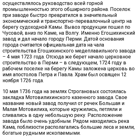
осуществлялось руководство всей горной
промышленностью этого обширного района. Поселок
при заводе быстро превратился в значительный
экономический и транспортно-перевалочный центр на
берегу судоходной Камы. Вывоз продукции пошел по
Чусовой, вниз по Каме, на Волгу. Именно Егошихинский
завод и дал начало городу Перми. Датой основания
города считается официальная дата на чала
строительства Егошихинского медеплавильного завода
– 4 мая 1723 года. Отсюда же берет начало церковное
строительство в Перми – в следующем, 1724 году в
рабочем поселке на берегу Камы заложена церковь во
имя апостолов Петра и Павла. Храм был освящен 12
ноября 1726 года.
10 мая 1736 года на землях Строгановых состоялась
закладка Мотовилихинского казенного завода. Свое
название новый завод получил от речек Большая и
Малая Мотовилиха, которые кружились, петляли и
сливались в одну небольшую реку. Расположение
завода было очень удобным. Рядом находились река
Кама, поблизости располагались большие леса и земли,
богатые рудными ископаемыми.