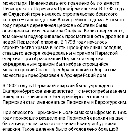
монастыря. Наименовать его повелено было вместо
Пыскорского Пермским Преображенским. В 1793 году
на Слудской горе началось строительство братского
корпуса – впоследствии Архиерейского дома. В том же
году первая деревянная церковь обители была
освящена во имя святителя Стефана Великопермского;
тем самым подчеркивалась преемственность древней и
новой Пермской епархии. В 1798 году началось
строительство храма в честь Преображения Господня,
ставшего вскоре кафедральным храмом Пермской
епархии. При образовании Пермской епархии
кафедральным храмом был избран строящийся
монастырский Спасо-Преображенский собор, а сам
монастырь преобразован в Архиерейский дом.
В 1833 году в Пермской епархии было учреждено
Екатеринбургское викариатство – с местопребыванием
викарного епископа в Екатеринбурге, а епископ
Пермский стал именоваться Пермским и Верхотурским.
При епископе Пермском и Соликамском Ефреме в 1885
году произошло разделение Пермской епархии на две –
была выделена самостоятельная Екатеринбургская
епархия. Такое деление было обусловлено большой