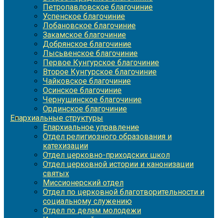
Петропавловское благочиние
Успенское благочиние
Лобановское благочиние
Закамское благочиние
Добрянское благочиние
Лысьвенское благочиние
Первое Кунгурское благочиние
Второе Кунгурское благочиние
Чайковское благочиние
Осинское благочиние
Чернушинское благочиние
Ординское благочиние
Епархиальные структуры
Епархиальное управление
Отдел религиозного образования и
катехизации
Отдел церковно-приходских школ
Отдел церковной истории и канонизации
святых
Миссионерский отдел
Отдел по церковной благотворительности и
социальному служению
Отдел по делам молодежи