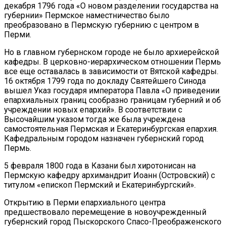
декабря 1796 года «О новом разделении государства на
губернии» Пермское наместничество было
преобразовано в Пермскую губернию с центром в
Перми.
Но в главном губернском городе не было архиерейской
кафедры. В церковно-иерархическом отношении Пермь
все еще оставалась в зависимости от Вятской кафедры.
16 октября 1799 года по докладу Святейшего Синода
вышел Указ государя императора Павла «О приведении
епархиальных границ сообразно границам губерний и об
учреждении новых епархий». В соответствии с
Высочайшим указом тогда же была учреждена
самостоятельная Пермская и Екатеринбургская епархия.
Кафедральным городом назначен губернский город
Пермь.
5 февраля 1800 года в Казани был хиротонисан на
Пермскую кафедру архимандрит Иоанн (Островский) с
титулом «епископ Пермский и Екатеринбургский».
Открытию в Перми епархиального центра
предшествовало перемещение в новоучрежденный
губернский город Пыскорского Спасо-Преображенского