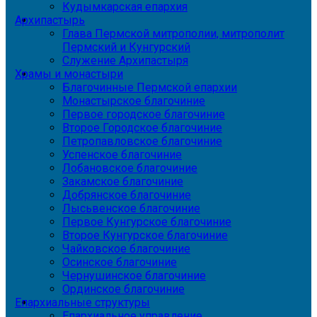
Кудымкарская епархия
Архипастырь
Глава Пермской митрополии, митрополит
Пермский и Кунгурский
Служение Архипастыря
Храмы и монастыри
Благочинные Пермской епархии
Монастырское благочиние
Первое городское благочиние
Второе Городское благочиние
Петропавловское благочиние
Успенское благочиние
Лобановское благочиние
Закамское благочиние
Добрянское благочиние
Лысьвенское благочиние
Первое Кунгурское благочиние
Второе Кунгурское благочиние
Чайковское благочиние
Осинское благочиние
Чернушинское благочиние
Ординское благочиние
Епархиальные структуры
Епархиальное управление