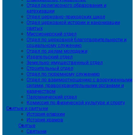
Отдел религиозного образования и
катехизации
Отдел церковно-приходских школ
Отдел церковной истории и канонизации
святых
Миссионерский отдел
Отдел по церковной благотворительности и
социальному служению
Отдел по делам молодежи
Издательский отдел
Земельно-имущественный отдел
Строительный отдел
Отдел по тюремному служению
Отдел по взаимоотношению с вооруженными
силами, правоохранительными органами и
казачеством
Паломнический отдел
Комиссия по физической культуре и спорту
Святые и святыни
История епархии
История храмов
Святые
Святыни