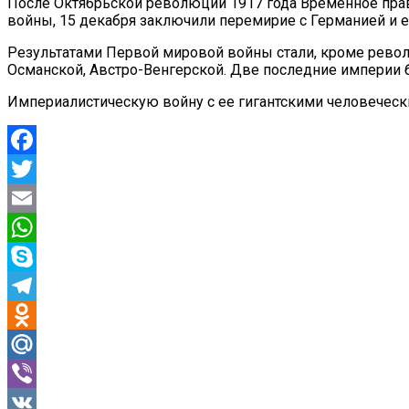
После Октябрьской революции 1917 года Временное прав
войны, 15 декабря заключили перемирие с Германией и е
Результатами Первой мировой войны стали, кроме револ
Османской, Австро-Венгерской. Две последние империи 
Империалистическую войну с ее гигантскими человечес
Facebook
Twitter
Email
WhatsApp
Skype
Telegram
Odnoklassniki
Mail.Ru
Viber