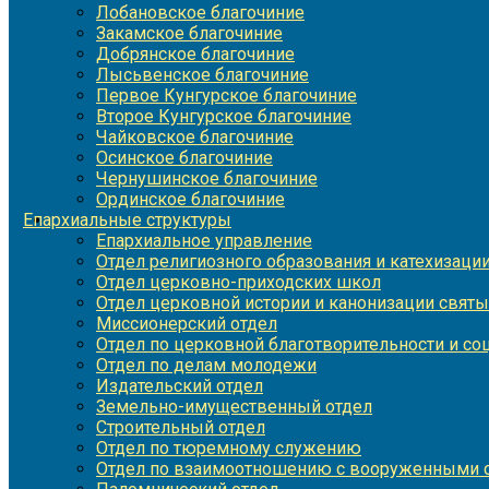
Лобановское благочиние
Закамское благочиние
Добрянское благочиние
Лысьвенское благочиние
Первое Кунгурское благочиние
Второе Кунгурское благочиние
Чайковское благочиние
Осинское благочиние
Чернушинское благочиние
Ординское благочиние
Епархиальные структуры
Епархиальное управление
Отдел религиозного образования и катехизаци
Отдел церковно-приходских школ
Отдел церковной истории и канонизации святы
Миссионерский отдел
Отдел по церковной благотворительности и с
Отдел по делам молодежи
Издательский отдел
Земельно-имущественный отдел
Строительный отдел
Отдел по тюремному служению
Отдел по взаимоотношению с вооруженными с