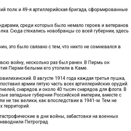
кий полк и 49-я артиллерийская бригада, сформированные
ндирами, среди которых было немало героев и ветеранов
олка. Сюда стекались новобранцы со всей губернии, здесь
н, это было связано с тем, что никто не сомневался в
всю войну, несколько раз был ранен. В Пермь он
ятия Перми белыми его утопили в Каме.
вилихинский. В августе 1914 года каждая третья пушка,
поставил армии пятую часть всех артиллерийских орудий.
пнелей, снарядов и около 40 тысяч снарядов для флота. В
рые западные губернии Российской империи, вместе с
 не так велики, как впоследствии в 1941-м. Тем не
 территорий.
атастрофические в дни войны, забастовки на военных
 наводнили Петроград.