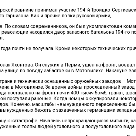
ерской равнине принимал участие 194-й Троицко-Сергиевс
о гарнизона. Как и прочие полки русской армии,
ов. По словам современников, он был укомплектован кома
 революции находился двор запасного батальона 194-го п
т.
ода почти не получала. Кроме некоторых технических причи
лая Яхонтова. Он служил в Перми, ушел на фронт, воевал 
на улице по поводу забастовки в Мотовилихе. Накануне вз
стране и технически оснащенных оружейных заводов – Мото
жена в Мотовилихе. За время войны прославленный завод 
да поставлено на фронт почти 400 тысяч бомб, гранат, шра
вой поступали раненые. Когда немцы оккупировали некото
дов. Конечно, масштабы «вынужденного переселения» были
 вынужденных бежать с захваченных германцами западных
ану к катастрофе. Начались непрекращающиеся митинги, к
оруженные толпы людей уголовного и полууголовного вида