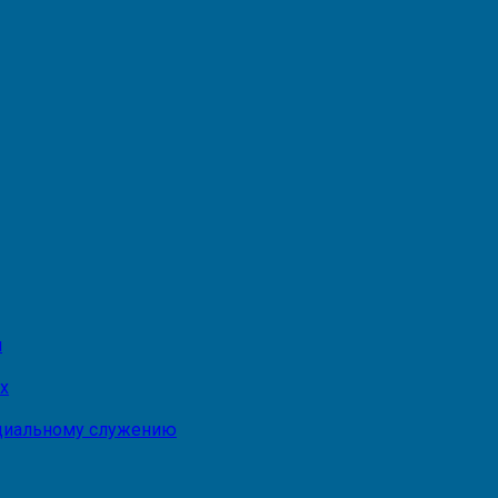
и
х
оциальному служению