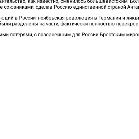
ительство, как известно, сменилось большевистским. Бо
е союзниками, сделав Россию единственной страной Антан
юций в России, ноябрьская революция в Германии и ликви
были разделены на части; фактически полностью перекрое
кими потерями, с позорнейшим для России Брестским мир