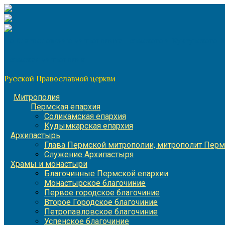
Перейти
к
содержимому
По благословению митрополита Пермского и Кунгурского 
Пермская митрополия
Русской Православной церкви
Митрополия
Пермская епархия
Соликамская епархия
Кудымкарская епархия
Архипастырь
Глава Пермской митрополии, митрополит Перм
Служение Архипастыря
Храмы и монастыри
Благочинные Пермской епархии
Монастырское благочиние
Первое городское благочиние
Второе Городское благочиние
Петропавловское благочиние
Успенское благочиние