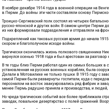
В ноябре-декабре 1914 года в военной операции на Венг
в Перми. До войны эти части составляли основу Пермског
Троицко-Сергиевский полк состоял из четырех батальон
русско-японской и других войн. В самом центре Перми до
из них формировали подразделения и отправляли на фрон
Подкреплений как таковых русская армия до начала 1915 г
скором и благополучном исходе войны.
Трагически окончилась жизнь полкового священника Нико
вернулся осенью 1918 года и был арестован за разговор 
В те годы близ Перми работал один из самых больших в 
установленная на русских военных кораблях, была соору
Делали в Мотовилихе не только пушки. В 1915 году с заво
самой Перми были развернуты госпитали, куда с передо
персоналом на восток эвакуировались ряд фабрик и заво
менее Пермь радушно приняла и производства, и людей,
Но чреда трагических событий все более приближала стр
заводах, повальное дезертирство с полей сражений. Во