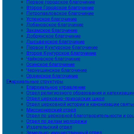
Первое городское благочиние
Второе Городское благочиние
Петропавловское благочиние
Успенское благочиние
Лобановское благочиние
Закамское благочиние
Добрянское благочиние
Лысьвенское благочиние
Первое Кунгурское благочиние
Второе Кунгурское благочиние
Чайковское благочиние
Осинское благочиние
Чернушинское благочиние
Ординское благочиние
Епархиальные структуры
Епархиальное управление
Отдел религиозного образования и катехизаци
Отдел церковно-приходских школ
Отдел церковной истории и канонизации святы
Миссионерский отдел
Отдел по церковной благотворительности и с
Отдел по делам молодежи
Издательский отдел
Земельно-имущественный отдел