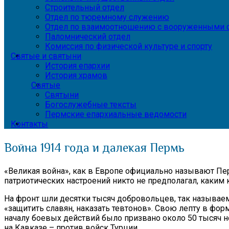
Строительный отдел
Отдел по тюремному служению
Отдел по взаимоотношению с вооруженными с
Паломнический отдел
Комиссия по физической культуре и спорту
Святые и святыни
История епархии
История храмов
Святые
Святыни
Богослужебные тексты
Пермские епархиальные ведомости
Контакты
Война 1914 года и далекая Пермь
«Великая война», как в Европе официально называют Перв
патриотических настроений никто не предполагал, каким
На фронт шли десятки тысяч добровольцев, так называе
«защитить славян, наказать тевтонов». Свою лепту в фо
началу боевых действий было призвано около 50 тысяч н
на Кавказе – против войск Турции.