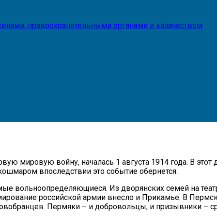
илами, правоохранительными органами и казачеством
ую мировую войну, началась 1 августа 1914 года. В этот 
 кошмаром впоследствии это событие обернется.
мые вольноопределяющиеся. Из дворянских семей на теат
рмирование российской армии внесло и Прикамье. В Пермс
овобранцев. Пермяки – и добровольцы, и призывники – ср