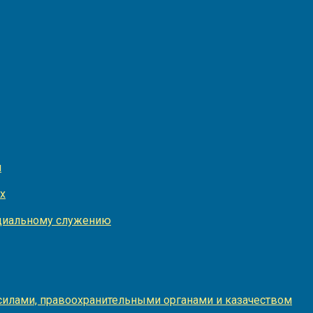
и
х
оциальному служению
илами, правоохранительными органами и казачеством