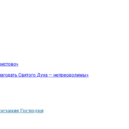
ристово»
лагодать Святого Духа — непреодолимы»
резания Господня