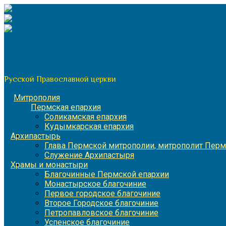
Перейти
к
содержимому
По благословению митрополита Пермского и Кунгурского 
Пермская митрополия
Русской Православной церкви
Митрополия
Пермская епархия
Соликамская епархия
Кудымкарская епархия
Архипастырь
Глава Пермской митрополии, митрополит Перм
Служение Архипастыря
Храмы и монастыри
Благочинные Пермской епархии
Монастырское благочиние
Первое городское благочиние
Второе Городское благочиние
Петропавловское благочиние
Успенское благочиние