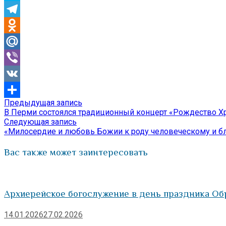
Skype
Telegram
Odnoklassniki
Mail.Ru
Viber
VK
Предыдущая
Предыдущая запись
Навигация
Отправить
запись:
В Перми состоялся традиционный концерт «Рождество Х
по
Следующая
Следующая запись
запись:
«Милосердие и любовь Божии к роду человеческому и б
записям
Вас также может заинтересовать
Архиерейское богослужение в день праздника Об
14.01.2026
27.02.2026