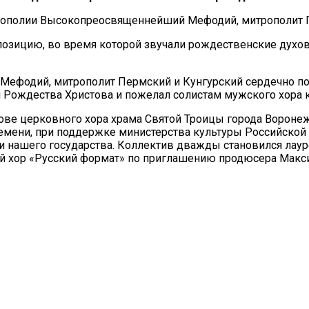
рополии Высокопреосвященнейший Мефодий, митрополит П
озицию, во время которой звучали рождественские духовн
фодий, митрополит Пермский и Кунгурский сердечно поб
Рождества Христова и пожелал солистам мужского хора к
е церковного хора храма Святой Троицы города Воронежа 
ремени, при поддержке министерства культуры Российской 
и нашего государства. Коллектив дважды становился лаур
кой хор «Русский формат» по приглашению продюсера Макс