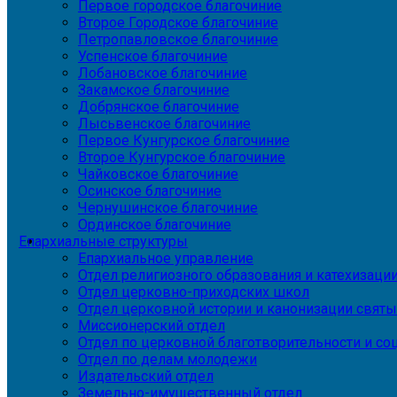
Первое городское благочиние
Второе Городское благочиние
Петропавловское благочиние
Успенское благочиние
Лобановское благочиние
Закамское благочиние
Добрянское благочиние
Лысьвенское благочиние
Первое Кунгурское благочиние
Второе Кунгурское благочиние
Чайковское благочиние
Осинское благочиние
Чернушинское благочиние
Ординское благочиние
Епархиальные структуры
Епархиальное управление
Отдел религиозного образования и катехизаци
Отдел церковно-приходских школ
Отдел церковной истории и канонизации святы
Миссионерский отдел
Отдел по церковной благотворительности и с
Отдел по делам молодежи
Издательский отдел
Земельно-имущественный отдел