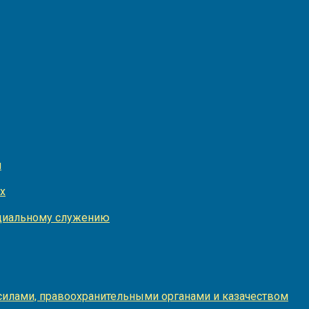
и
х
оциальному служению
илами, правоохранительными органами и казачеством