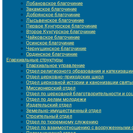
Лобановское благочиние
Закамское благочиние
Добрянское благочиние
Лысьвенское благочиние
Первое Кунгурское благочиние
Второе Кунгурское благочиние
Чайковское благочиние
Осинское благочиние
Чернушинское благочиние
Ординское благочиние
Епархиальные структуры
Епархиальное управление
Отдел религиозного образования и катехизаци
Отдел церковно-приходских школ
Отдел церковной истории и канонизации святы
Миссионерский отдел
Отдел по церковной благотворительности и с
Отдел по делам молодежи
Издательский отдел
Земельно-имущественный отдел
Строительный отдел
Отдел по тюремному служению
Отдел по взаимоотношению с вооруженными с