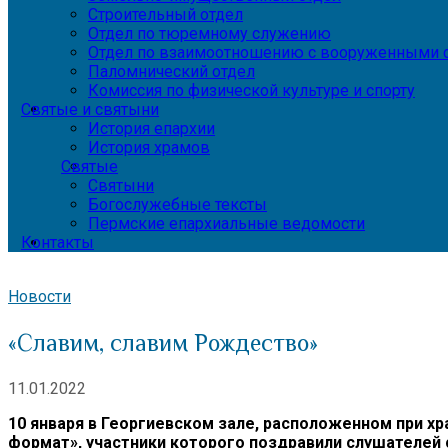
Строительный отдел
Отдел по тюремному служению
Отдел по взаимоотношению с вооруженными с
Паломнический отдел
Комиссия по физической культуре и спорту
Святые и святыни
История епархии
История храмов
Святые
Святыни
Богослужебные тексты
Пермские епархиальные ведомости
Контакты
Новости
«Славим, славим Рождество»
11.01.2022
10 января в Георгиевском зале, расположенном при х
формат», участники которого поздравили слушателей