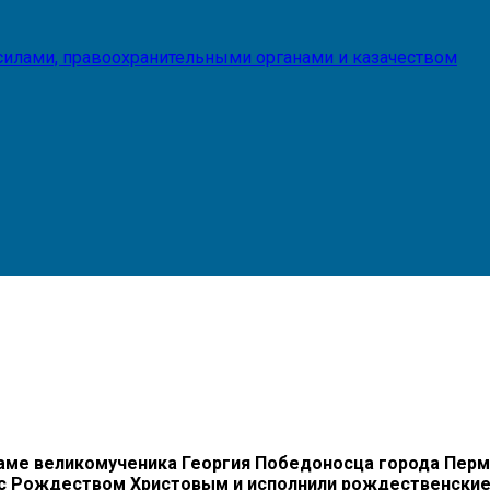
илами, правоохранительными органами и казачеством
раме великомученика Георгия Победоносца города Пер
 с Рождеством Христовым и исполнили рождественские