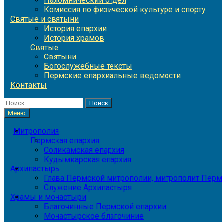
Паломнический отдел
Комиссия по физической культуре и спорту
Святые и святыни
История епархии
История храмов
Святые
Святыни
Богослужебные тексты
Пермские епархиальные ведомости
Контакты
Найти:
Меню
Митрополия
Пермская епархия
Соликамская епархия
Кудымкарская епархия
Архипастырь
Глава Пермской митрополии, митрополит Перм
Служение Архипастыря
Храмы и монастыри
Благочинные Пермской епархии
Монастырское благочиние