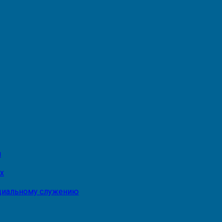
и
х
оциальному служению