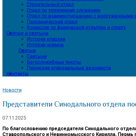
Строительный отдел
Отдел по тюремному служению
Отдел по взаимоотношению с вооруженными с
Паломнический отдел
Комиссия по физической культуре и спорту
Святые и святыни
История епархии
История храмов
Святые
Святыни
Богослужебные тексты
Пермские епархиальные ведомости
Контакты
Новости
Представители Синодального отдела по
07.11.2025
По благословению председателя Синодального отдел
Ставропольского и Невинномысского Кирилла, Пермь 