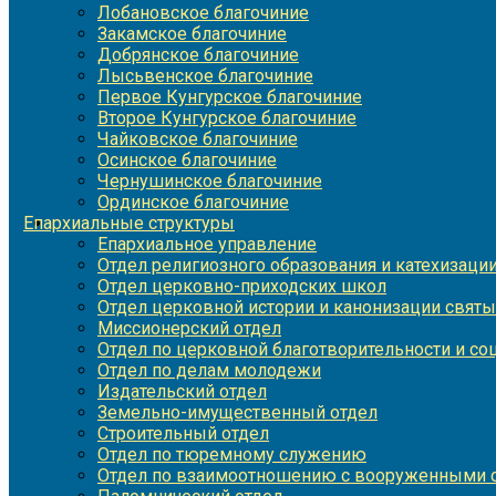
Лобановское благочиние
Закамское благочиние
Добрянское благочиние
Лысьвенское благочиние
Первое Кунгурское благочиние
Второе Кунгурское благочиние
Чайковское благочиние
Осинское благочиние
Чернушинское благочиние
Ординское благочиние
Епархиальные структуры
Епархиальное управление
Отдел религиозного образования и катехизаци
Отдел церковно-приходских школ
Отдел церковной истории и канонизации святы
Миссионерский отдел
Отдел по церковной благотворительности и с
Отдел по делам молодежи
Издательский отдел
Земельно-имущественный отдел
Строительный отдел
Отдел по тюремному служению
Отдел по взаимоотношению с вооруженными с