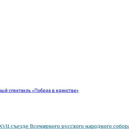
ый спектакль «Победа в единстве»
XVII съезде Всемирного русского народного собор