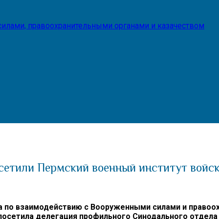
илами, правоохранительными органами и казачеством
сетили Пермский военный институт войс
а по взаимодействию с Вооруженными силами и правоо
посетила делегация профильного Синодального отдела