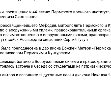
ии, посвященном 44-летию Пермского военного института
реевича Сиволапова.
реосвященнейшего Мефодия, митрополита Пермского и Ку
нию с вооруженными силами, правоохранительными органа
а по взаимоотношению с вооруженными силами, правоохра
ута войск Росгвардии связенник Сергий Гузун.
ла была преподнесена в дар икона Божией Матери «Пермск
иепископом Пермским и Кунгурским.
о взаимодействию с Вооруженными силами и правоохрани
тоялась встреча и беседа со студентами на патриатическую
т автора и исполнителя духовных песен диакона Николая Ч