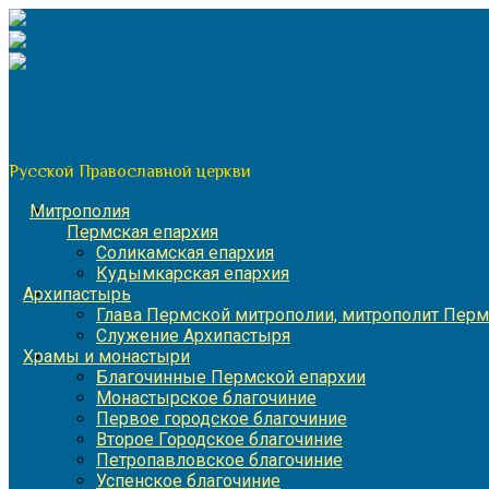
Перейти
к
содержимому
По благословению митрополита Пермского и Кунгурского 
Пермская митрополия
Русской Православной церкви
Митрополия
Пермская епархия
Соликамская епархия
Кудымкарская епархия
Архипастырь
Глава Пермской митрополии, митрополит Перм
Служение Архипастыря
Храмы и монастыри
Благочинные Пермской епархии
Монастырское благочиние
Первое городское благочиние
Второе Городское благочиние
Петропавловское благочиние
Успенское благочиние