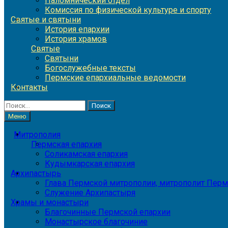
Паломнический отдел
Комиссия по физической культуре и спорту
Святые и святыни
История епархии
История храмов
Святые
Святыни
Богослужебные тексты
Пермские епархиальные ведомости
Контакты
Найти:
Меню
Митрополия
Пермская епархия
Соликамская епархия
Кудымкарская епархия
Архипастырь
Глава Пермской митрополии, митрополит Перм
Служение Архипастыря
Храмы и монастыри
Благочинные Пермской епархии
Монастырское благочиние