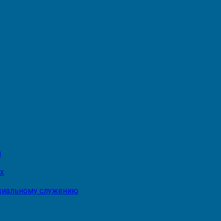
и
х
оциальному служению