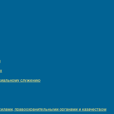
и
х
оциальному служению
илами, правоохранительными органами и казачеством