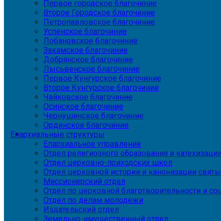
Первое городское благочиние
Второе Городское благочиние
Петропавловское благочиние
Успенское благочиние
Лобановское благочиние
Закамское благочиние
Добрянское благочиние
Лысьвенское благочиние
Первое Кунгурское благочиние
Второе Кунгурское благочиние
Чайковское благочиние
Осинское благочиние
Чернушинское благочиние
Ординское благочиние
Епархиальные структуры
Епархиальное управление
Отдел религиозного образования и катехизаци
Отдел церковно-приходских школ
Отдел церковной истории и канонизации святы
Миссионерский отдел
Отдел по церковной благотворительности и с
Отдел по делам молодежи
Издательский отдел
Земельно-имущественный отдел