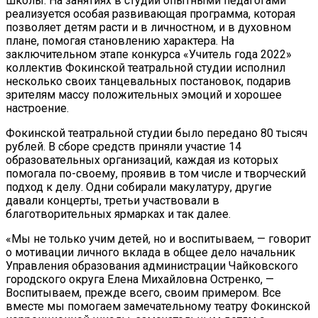
школы. На занятиях в студии опытными педагогами
реализуется особая развивающая программа, которая
позволяет детям расти и в личностном, и в духовном
плане, помогая становлению характера. На
заключительном этапе конкурса «Учитель года 2022»
коллектив Фокинской театральной студии исполнил
несколько своих танцевальных постановок, подарив
зрителям массу положительных эмоций и хорошее
настроение.
Фокинской театральной студии было передано 80 тысяч
рублей. В сборе средств приняли участие 14
образовательных организаций, каждая из которых
помогала по-своему, проявив в том числе и творческий
подход к делу. Одни собирали макулатуру, другие
давали концерты, третьи участвовали в
благотворительных ярмарках и так далее.
«Мы не только учим детей, но и воспитываем, — говорит
о мотивации личного вклада в общее дело начальник
Управления образования администрации Чайковского
городского округа Елена Михайловна Остренко, —
Воспитываем, прежде всего, своим примером. Все
вместе мы помогаем замечательному театру Фокинской