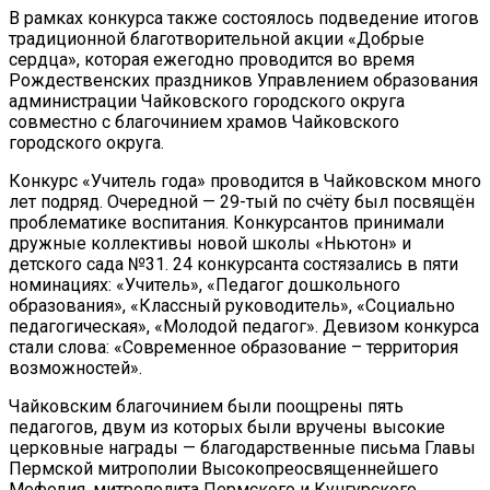
В рамках конкурса также состоялось подведение итогов
традиционной благотворительной акции «Добрые
сердца», которая ежегодно проводится во время
Рождественских праздников Управлением образования
администрации Чайковского городского округа
совместно с благочинием храмов Чайковского
городского округа.
Конкурс «Учитель года» проводится в Чайковском много
лет подряд. Очередной — 29-тый по счёту был посвящён
проблематике воспитания. Конкурсантов принимали
дружные коллективы новой школы «Ньютон» и
детского сада №31. 24 конкурсанта состязались в пяти
номинациях: «Учитель», «Педагог дошкольного
образования», «Классный руководитель», «Социально
педагогическая», «Молодой педагог». Девизом конкурса
стали слова: «Современное образование – территория
возможностей».
Чайковским благочинием были поощрены пять
педагогов, двум из которых были вручены высокие
церковные награды — благодарственные письма Главы
Пермской митрополии Высокопреосвященнейшего
Мефодия, митрополита Пермского и Кунгурского.