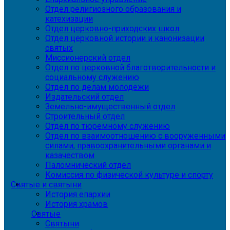
Отдел религиозного образования и
катехизации
Отдел церковно-приходских школ
Отдел церковной истории и канонизации
святых
Миссионерский отдел
Отдел по церковной благотворительности и
социальному служению
Отдел по делам молодежи
Издательский отдел
Земельно-имущественный отдел
Строительный отдел
Отдел по тюремному служению
Отдел по взаимоотношению с вооруженными
силами, правоохранительными органами и
казачеством
Паломнический отдел
Комиссия по физической культуре и спорту
Святые и святыни
История епархии
История храмов
Святые
Святыни