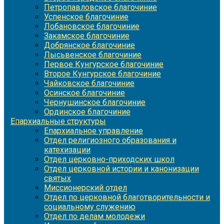
Петропавловское благочиние
Успенское благочиние
Лобановское благочиние
Закамское благочиние
Добрянское благочиние
Лысьвенское благочиние
Первое Кунгурское благочиние
Второе Кунгурское благочиние
Чайковское благочиние
Осинское благочиние
Чернушинское благочиние
Ординское благочиние
Епархиальные структуры
Епархиальное управление
Отдел религиозного образования и
катехизации
Отдел церковно-приходских школ
Отдел церковной истории и канонизации
святых
Миссионерский отдел
Отдел по церковной благотворительности и
социальному служению
Отдел по делам молодежи