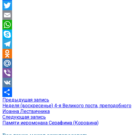
Facebook
Twitter
Email
WhatsApp
Skype
Telegram
Odnoklassniki
Mail.Ru
Viber
VK
Предыдущая
Предыдущая запись
Навигация
Отправить
запись:
Неделя (воскресенье) 4-я Великого поста, преподобного
по
Иоанна Лествичника
Следующая
Следующая запись
записям
запись:
Памяти иеромонаха Серафима (Коровина)