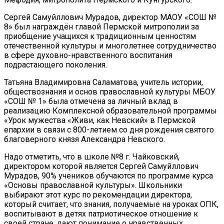
Сергей Самуйллович Мурадов, директор МАОУ «СОШ №
8» был награждён главой Пермской митрополии за
приобщение учащихся к традиционным ценностям
отечественной культуры и многолетнее сотрудничество
в сфере духовно-нравственного воспитания
подрастающего поколения.
Татьяна Владимировна Саламатова, учитель истории,
обществознания и основ православной культуры МБОУ
«СОШ № 1» была отмечена за личный вклад в
реализацию Комплексной образовательной программы
«Урок мужества «Живи, как Невский» в Пермской
епархии в связи с 800-летием со дня рождения святого
благоверного князя Александра Невского.
Надо отметить, что в школе №8 г. Чайковский,
директором которой является Сергей Самуйллович
Мурадов, 90% учеников обучаются по программе курса
«Основы православной культуры». Школьники
выбирают этот курс по рекомендации директора,
который считает, что знания, получаемые на уроках ОПК,
воспитывают в детях патриотическое отношение к
своей стране, дают понимание о нравственных