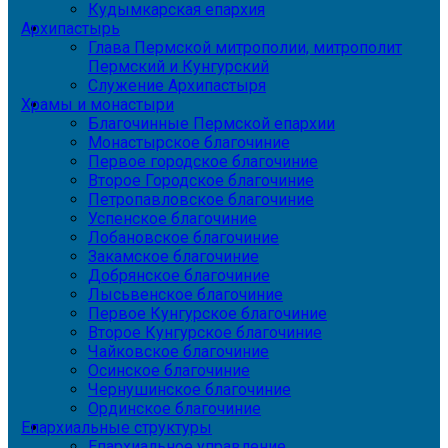
Кудымкарская епархия
Архипастырь
Глава Пермской митрополии, митрополит
Пермский и Кунгурский
Служение Архипастыря
Храмы и монастыри
Благочинные Пермской епархии
Монастырское благочиние
Первое городское благочиние
Второе Городское благочиние
Петропавловское благочиние
Успенское благочиние
Лобановское благочиние
Закамское благочиние
Добрянское благочиние
Лысьвенское благочиние
Первое Кунгурское благочиние
Второе Кунгурское благочиние
Чайковское благочиние
Осинское благочиние
Чернушинское благочиние
Ординское благочиние
Епархиальные структуры
Епархиальное управление