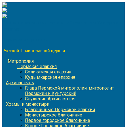
Перейти
к
содержимому
По благословению митрополита Пермского и Кунгурского
Игнатия
Пермская митрополия
Русской Православной церкви
Митрополия
Пермская епархия
Соликамская епархия
Кудымкарская епархия
Архипастырь
Глава Пермской митрополии, митрополит
Пермский и Кунгурский
Служение Архипастыря
Храмы и монастыри
Благочинные Пермской епархии
Монастырское благочиние
Первое городское благочиние
Второе Городское благочиние