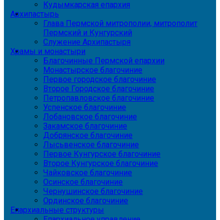
Кудымкарская епархия
Архипастырь
Глава Пермской митрополии, митрополит
Пермский и Кунгурский
Служение Архипастыря
Храмы и монастыри
Благочинные Пермской епархии
Монастырское благочиние
Первое городское благочиние
Второе Городское благочиние
Петропавловское благочиние
Успенское благочиние
Лобановское благочиние
Закамское благочиние
Добрянское благочиние
Лысьвенское благочиние
Первое Кунгурское благочиние
Второе Кунгурское благочиние
Чайковское благочиние
Осинское благочиние
Чернушинское благочиние
Ординское благочиние
Епархиальные структуры
Епархиальное управление