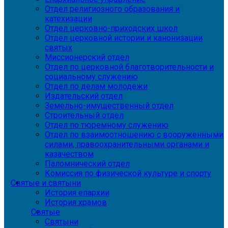
Отдел религиозного образования и
катехизации
Отдел церковно-приходских школ
Отдел церковной истории и канонизации
святых
Миссионерский отдел
Отдел по церковной благотворительности и
социальному служению
Отдел по делам молодежи
Издательский отдел
Земельно-имущественный отдел
Строительный отдел
Отдел по тюремному служению
Отдел по взаимоотношению с вооруженными
силами, правоохранительными органами и
казачеством
Паломнический отдел
Комиссия по физической культуре и спорту
Святые и святыни
История епархии
История храмов
Святые
Святыни