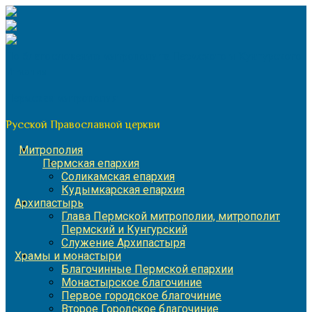
Перейти
к
содержимому
По благословению митрополита Пермского и Кунгурского
Игнатия
Пермская митрополия
Русской Православной церкви
Митрополия
Пермская епархия
Соликамская епархия
Кудымкарская епархия
Архипастырь
Глава Пермской митрополии, митрополит
Пермский и Кунгурский
Служение Архипастыря
Храмы и монастыри
Благочинные Пермской епархии
Монастырское благочиние
Первое городское благочиние
Второе Городское благочиние