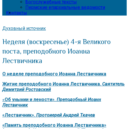
Богослужебные тексты
Пермские епархиальные ведомости
Контакты
Духовный источник
Неделя (воскресенье) 4-я Великого
поста, преподобного Иоанна
Лествичника
О неделе преподобного Иоанна Лествичника
Житие преподобного Иоанна Лествичника.
Святитель
Димитрий Ростовский
«
Об унынии и лености».
Преподобный Иоанн
Лествичник
«Лествичник».
Протоиерей Андрей Ткачев
«Память преподобного Иоанна Лествичника»