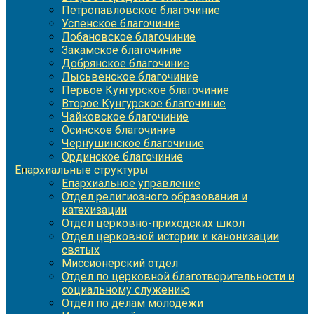
Петропавловское благочиние
Успенское благочиние
Лобановское благочиние
Закамское благочиние
Добрянское благочиние
Лысьвенское благочиние
Первое Кунгурское благочиние
Второе Кунгурское благочиние
Чайковское благочиние
Осинское благочиние
Чернушинское благочиние
Ординское благочиние
Епархиальные структуры
Епархиальное управление
Отдел религиозного образования и
катехизации
Отдел церковно-приходских школ
Отдел церковной истории и канонизации
святых
Миссионерский отдел
Отдел по церковной благотворительности и
социальному служению
Отдел по делам молодежи