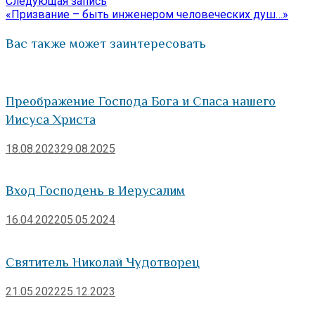
Следующая
Следующая запись
записям
запись:
«Призвание – быть инженером человеческих душ…»
Вас также может заинтересовать
Преображение Господа Бога и Спаса нашего
Иисуса Христа
18.08.2023
29.08.2025
Вход Господень в Иерусалим
16.04.2022
05.05.2024
Святитель Николай Чудотворец
21.05.2022
25.12.2023