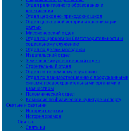
Отдел религиозного образования и
катехизации
Отдел церковно-приходских школ
Отдел церковной истории и канонизации
святых
Миссионерский отдел
Отдел по церковной благотворительности и
социальному служению
Отдел по делам молодежи
Издательский отдел
Земельно-имущественный отдел
Строительный отдел
Отдел по тюремному служению
Отдел по взаимоотношению с вооруженными
силами, правоохранительными органами и
казачеством
Паломнический отдел
Комиссия по физической культуре и спорту
Святые и святыни
История епархии
История храмов
Святые
Святыни