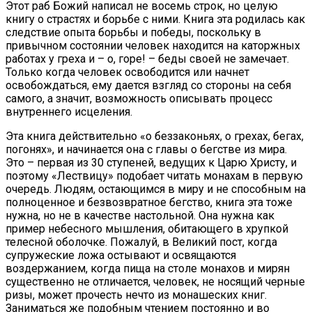
Этот раб Божий написал не восемь строк, но целую
книгу о страстях и борьбе с ними. Книга эта родилась как
следствие опыта борьбы и победы, поскольку в
привычном состоянии человек находится на каторжных
работах у греха и – о, горе! – беды своей не замечает.
Только когда человек освободится или начнет
освобождаться, ему дается взгляд со стороны на себя
самого, а значит, возможность описывать процесс
внутреннего исцеления.
Эта книга действительно «о беззаконьях, о грехах, бегах,
погонях», и начинается она с главы о бегстве из мира.
Это – первая из 30 ступеней, ведущих к Царю Христу, и
поэтому «Лествицу» подобает читать монахам в первую
очередь. Людям, остающимся в миру и не способным на
полноценное и безвозвратное бегство, книга эта тоже
нужна, но не в качестве настольной. Она нужна как
пример небесного мышления, обитающего в хрупкой
телесной оболочке. Пожалуй, в Великий пост, когда
супружеские ложа остывают и освящаются
воздержанием, когда пища на столе монахов и мирян
существенно не отличается, человек, не носящий черные
ризы, может прочесть нечто из монашеских книг.
Заниматься же подобным чтением постоянно и во