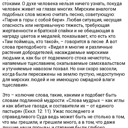
стоками. О духе человека нельзя ничего узнать, покуда
человек живет на глазах многих. Мирским аналогом
подобных слов можно считать песню, советующую:
«Парня в горы с собой бери». Любая ситуация, несущая
опасность или непривычную тяжесть, требующая
жертвенности и братской спайки и не обещающая в
награду цветов и медалей, показывает, кто есть кто.
«Там поймешь, кто такой», – говорится в песне. А вот
слова преподобного: «Видел я многие и различные
растения добродетелей, насаждаемые мирскими
людьми и, как бы от подземного стока нечистоты,
напаяемые тщеславием, окапываемые самохвальством
и утучняемые навозом похвал. Но они скоро засохли,
когда были пересажены на землю пустую, недоступную
для мирских людей и не имеющую смрадной влаги
тщеславия».
Это – колючие слова, такие, какими и подобает быть
словам подлинной мудрости. «Слова мудрых – как иглы
и как вбитые гвозди, и составители их – от единого
пастыря» (Еккл. 12: 11). Ужас последнего и
справедливого Суда ведь может быть не столько в том,
что мы грешили, и грешили много, а в том, что даже
лучшие наши порывы и старания были глубоко