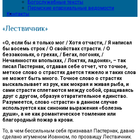
Богослужебные тексты
Пермские епархиальные ведомости
Контакты
«Лествичник»
«О, если бы я только мог / Хотя отчасти, / Я написал
бы восемь строк / О свойствах страсти. / О
беззаконьях, о грехах, / Бегах, погонях, /
Нечаянностях впопыхах, / Локтях, ладонях», – так
писал Пастернак, отдавая себе отчет, что точное,
меткое слово о страстях дается тяжело и таких слов
не может быть много. Точное слово о страстях
выскальзывает из рук, как мокрая и живая рыба, и
сами страсти сплетаются между собой, сращиваясь
друг с другом, образуя отвратительное единство.
Разумеется, слово «страсти» в данном случае
используется как синоним выражения «болезнь
души», а не как романтическое томление или
благородный пожар в крови.
То, в чем бессильным себя признавал Пастернак, давно
сделано игуменом Иоанном, по прозвищу Лествичник.