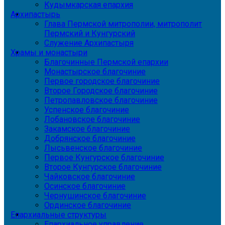
Кудымкарская епархия
Архипастырь
Глава Пермской митрополии, митрополит
Пермский и Кунгурский
Служение Архипастыря
Храмы и монастыри
Благочинные Пермской епархии
Монастырское благочиние
Первое городское благочиние
Второе Городское благочиние
Петропавловское благочиние
Успенское благочиние
Лобановское благочиние
Закамское благочиние
Добрянское благочиние
Лысьвенское благочиние
Первое Кунгурское благочиние
Второе Кунгурское благочиние
Чайковское благочиние
Осинское благочиние
Чернушинское благочиние
Ординское благочиние
Епархиальные структуры
Епархиальное управление