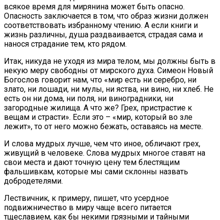
всякое время для мирянина может быть опасно.
Опасность заключается в том, что образ жизни должен
соответствовать избранному чтению. А если книги и
жизнь различны, душа раздваивается, страдая сама и
нанося страдание тем, кто рядом.
Итак, никуда не уходя из мира телом, мы должны быть в
некую меру свободны от мирского духа. Симеон Новый
Богослов говорит нам, что «мир есть ни серебро, ни
злато, ни лошади, ни мулы, ни яства, ни вино, ни хлеб. Не
есть он ни дома, ни поля, ни виноградники, ни
загородные жилища. А что же? Грех, пристрастие к
вещам и страсти». Если это – «мир, который во зле
лежит», то от него можно бежать, оставаясь на месте.
И слова мудрых лучше, чем что иное, обличают грех,
живущий в человеке. Слова мудрых многое ставят на
свои места и дают точную цену тем блестящим
фальшивкам, которые мы сами склонны назвать
добродетелями.
Лествичник, к примеру, пишет, что усердное
подвижничество в миру чаще всего питается
тщеславием, как бы некими грязными и тайными