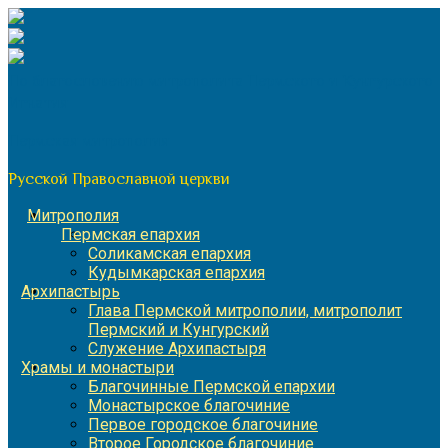
Перейти
к
содержимому
По благословению митрополита Пермского и Кунгурского
Игнатия
Пермская митрополия
Русской Православной церкви
Митрополия
Пермская епархия
Соликамская епархия
Кудымкарская епархия
Архипастырь
Глава Пермской митрополии, митрополит
Пермский и Кунгурский
Служение Архипастыря
Храмы и монастыри
Благочинные Пермской епархии
Монастырское благочиние
Первое городское благочиние
Второе Городское благочиние