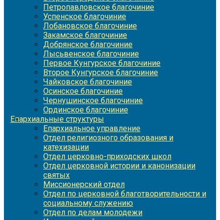
Петропавловское благочиние
Успенское благочиние
Лобановское благочиние
Закамское благочиние
Добрянское благочиние
Лысьвенское благочиние
Первое Кунгурское благочиние
Второе Кунгурское благочиние
Чайковское благочиние
Осинское благочиние
Чернушинское благочиние
Ординское благочиние
Епархиальные структуры
Епархиальное управление
Отдел религиозного образования и
катехизации
Отдел церковно-приходских школ
Отдел церковной истории и канонизации
святых
Миссионерский отдел
Отдел по церковной благотворительности и
социальному служению
Отдел по делам молодежи