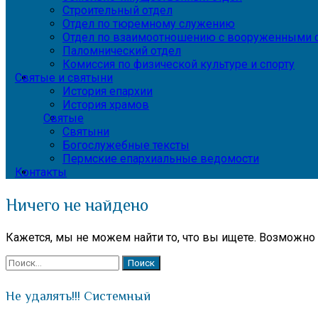
Строительный отдел
Отдел по тюремному служению
Отдел по взаимоотношению с вооруженными с
Паломнический отдел
Комиссия по физической культуре и спорту
Святые и святыни
История епархии
История храмов
Святые
Святыни
Богослужебные тексты
Пермские епархиальные ведомости
Контакты
Ничего не найдено
Кажется, мы не можем найти то, что вы ищете. Возможно
Найти:
Не удалять!!! Системный