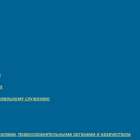
и
х
оциальному служению
илами, правоохранительными органами и казачеством