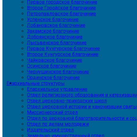
Первое городское благочиние
Второе Городское благочиние
Петропавловское благочиние
Успенское благочиние
Лобановское благочиние
Закамское благочиние
Добрянское благочиние
Лысьвенское благочиние
Первое Кунгурское благочиние
Второе Кунгурское благочиние
Чайковское благочиние
Осинское благочиние
Чернушинское благочиние
Ординское благочиние
Епархиальные структуры
Епархиальное управление
Отдел религиозного образования и катехизаци
Отдел церковно-приходских школ
Отдел церковной истории и канонизации святы
Миссионерский отдел
Отдел по церковной благотворительности и с
Отдел по делам молодежи
Издательский отдел
Земельно-имущественный отдел