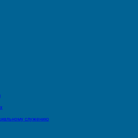
и
х
оциальному служению