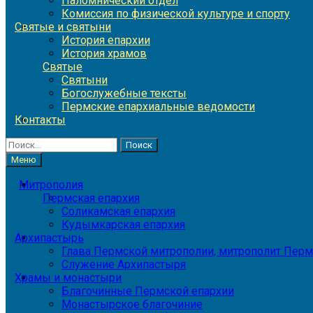
Паломнический отдел
Комиссия по физической культуре и спорту
Святые и святыни
История епархии
История храмов
Святые
Святыни
Богослужебные тексты
Пермские епархиальные ведомости
Контакты
Найти:
Меню
Митрополия
Пермская епархия
Соликамская епархия
Кудымкарская епархия
Архипастырь
Глава Пермской митрополии, митрополит Перм
Служение Архипастыря
Храмы и монастыри
Благочинные Пермской епархии
Монастырское благочиние