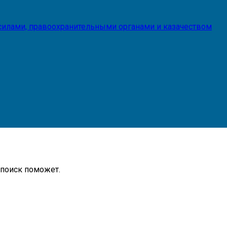
илами, правоохранительными органами и казачеством
 поиск поможет.