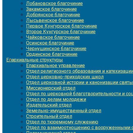
Лобановское благочиние
Закамское благочиние
Добрянское благочиние
Лысьвенское благочиние
Первое Кунгурское благочиние
Второе Кунгурское благочиние
Чайковское благочиние
Осинское благочиние
Чернушинское благочиние
Ординское благочиние
Епархиальные структуры
Епархиальное управление
Отдел религиозного образования и катехизаци
Отдел церковно-приходских школ
Отдел церковной истории и канонизации святы
Миссионерский отдел
Отдел по церковной благотворительности и с
Отдел по делам молодежи
Издательский отдел
Земельно-имущественный отдел
Строительный отдел
Отдел по тюремному служению
Отдел по взаимоотношению с вооруженными с