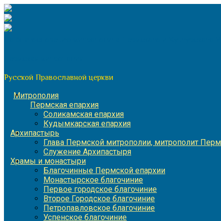
Перейти
к
содержимому
По благословению митрополита Пермского и Кунгурского 
Пермская митрополия
Русской Православной церкви
Митрополия
Пермская епархия
Соликамская епархия
Кудымкарская епархия
Архипастырь
Глава Пермской митрополии, митрополит Перм
Служение Архипастыря
Храмы и монастыри
Благочинные Пермской епархии
Монастырское благочиние
Первое городское благочиние
Второе Городское благочиние
Петропавловское благочиние
Успенское благочиние