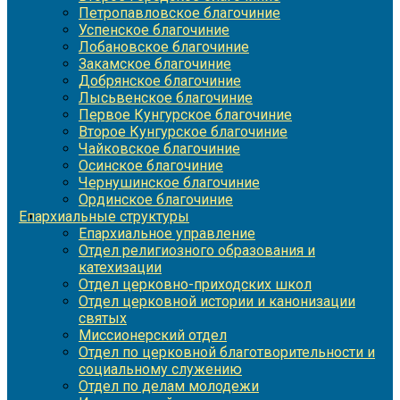
Петропавловское благочиние
Успенское благочиние
Лобановское благочиние
Закамское благочиние
Добрянское благочиние
Лысьвенское благочиние
Первое Кунгурское благочиние
Второе Кунгурское благочиние
Чайковское благочиние
Осинское благочиние
Чернушинское благочиние
Ординское благочиние
Епархиальные структуры
Епархиальное управление
Отдел религиозного образования и
катехизации
Отдел церковно-приходских школ
Отдел церковной истории и канонизации
святых
Миссионерский отдел
Отдел по церковной благотворительности и
социальному служению
Отдел по делам молодежи