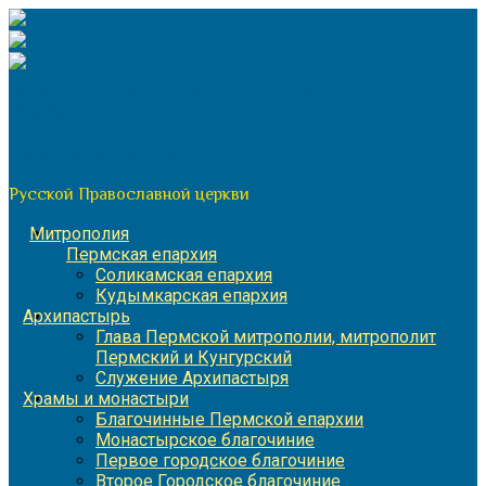
Перейти
к
содержимому
По благословению митрополита Пермского и Кунгурского
Игнатия
Пермская митрополия
Русской Православной церкви
Митрополия
Пермская епархия
Соликамская епархия
Кудымкарская епархия
Архипастырь
Глава Пермской митрополии, митрополит
Пермский и Кунгурский
Служение Архипастыря
Храмы и монастыри
Благочинные Пермской епархии
Монастырское благочиние
Первое городское благочиние
Второе Городское благочиние