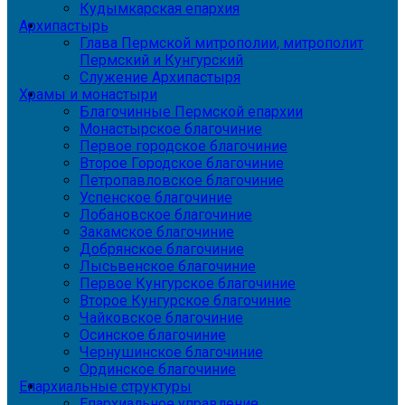
Кудымкарская епархия
Архипастырь
Глава Пермской митрополии, митрополит
Пермский и Кунгурский
Служение Архипастыря
Храмы и монастыри
Благочинные Пермской епархии
Монастырское благочиние
Первое городское благочиние
Второе Городское благочиние
Петропавловское благочиние
Успенское благочиние
Лобановское благочиние
Закамское благочиние
Добрянское благочиние
Лысьвенское благочиние
Первое Кунгурское благочиние
Второе Кунгурское благочиние
Чайковское благочиние
Осинское благочиние
Чернушинское благочиние
Ординское благочиние
Епархиальные структуры
Епархиальное управление