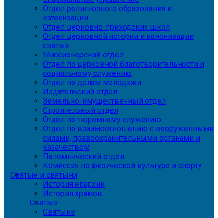
Отдел религиозного образования и
катехизации
Отдел церковно-приходских школ
Отдел церковной истории и канонизации
святых
Миссионерский отдел
Отдел по церковной благотворительности и
социальному служению
Отдел по делам молодежи
Издательский отдел
Земельно-имущественный отдел
Строительный отдел
Отдел по тюремному служению
Отдел по взаимоотношению с вооруженными
силами, правоохранительными органами и
казачеством
Паломнический отдел
Комиссия по физической культуре и спорту
Святые и святыни
История епархии
История храмов
Святые
Святыни