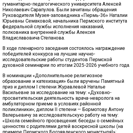
гуманитарно-педагогического университета Алексей
Николаевич Сарапулов. Были зачитаны обращения
Руководителя Музея-заповедника «Пермь-36» Наталии
Юрьевны Семаковой; начальника Пермского института
федеральной службы исполнения наказаний,
полковника внутренней службы Алексея
Владиславовича Степанова.
В ходе пленарного заседания состоялось награждение
победителей конкурса на лучшие научно-
исследовательские работы студентов Пермской
духовной семинарии по итогам 2025-2026 учебного года.
В номинации «Дополнительное религиозное
образование и катехизация» были вручены Памятный
приз и диплом I степени Журавлевой Наталье
Васильевне за исследование на тему: «Духовно-
просветительская деятельность врача-невролога на
амбулаторном приеме в условиях районной
поликлиники»; диплом II степени — Бормотову Антону
Валерьевичу за исследовательскую работу на тему:
«Школа семейного просвещения: беседы о семейных
ценностях с родителями детей воскресной школы (на
примере Пермского Богоявленского монастыря)»;