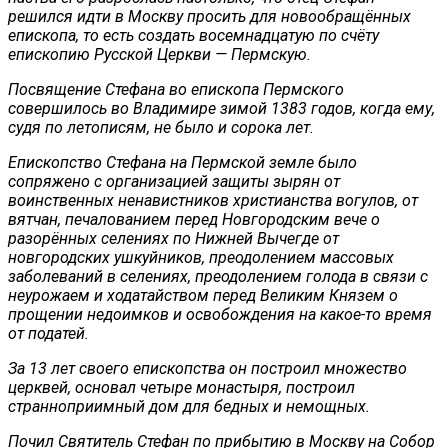
решился идти в Москву просить для новообращённых
епископа, то есть создать восемнадцатую по счёту
епископию Русской Церкви — Пермскую.
Посвящение Стефана во епископа Пермского
совершилось во Владимире зимой 1383 годов, когда ему,
судя по летописям, не было и сорока лет.
Епископство Стефана на Пермской земле было
сопряжено с организацией защиты зырян от
воинственных ненавистников христианства вогулов, от
вятчан, печалованием перед Новгородским вече о
разорённых селениях по Нижней Вычегде от
новгородских ушкуйников, преодолением массовых
заболеваний в селениях, преодолением голода в связи с
неурожаем и ходатайством перед Великим Князем о
прощении недоимков и освобождения на какое-то время
от податей.
За 13 лет своего епископства он построил множество
церквей, основал четыре монастыря, построил
странноприимный дом для бедных и немощных.
Почил Святитель Стефан по прибытию в Москву на Собор