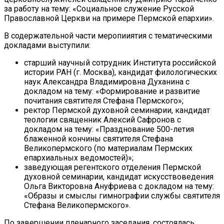
за работу на тему: «Социальное служение Русской
Православной Церкви на примере Пермской епархии».
В содержательной части меропииятия с тематическими
докладами выступили:
старший научный сотрудник Института российской
истории РАН (г. Москва), кандидат филологических
наук Александра Владимировна Духанина с
докладом на тему: «Формирование и развитие
почитания святителя Стефана Пермского»;
ректор Пермской духовной семинарии, кандидат
теологии священник Алексий Сафронов с
докладом на тему: «Празднование 500-летия
блаженной кончины святителя Стефана
Великопермского (по материалам Пермских
епархиальных ведомостей)»;
заведующая регентского отделения Пермской
духовной семинарии, кандидат искусствоведения
Ольга Викторовна Ануфриева с докладом на тему:
«Образы и смыслы гимнографии службы святителя
Стефана Великопермского».
По завершении пленарного заседания, состоялась