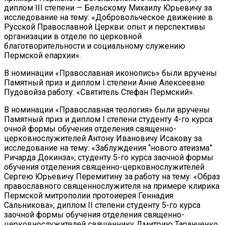
диплом III степени — Бельскому Михаилу Юрьевичу за
исследование на тему: «Добровольческое движение в
Русской Православной Церкви: опыт и перспективы
организации в отделе по церковной
благотворительности и социальному служению
Пермской епархии».
В номинации «Православная иконопись» были вручены
Памятный приз и диплом I степени Анне Алексеевне
Пудовойза работу: «Святитель Стефан Пермский».
В номинации «Православная теология» были вручены
Памятный приз и диплом I степени студенту 4-го курса
очной формы обучения отделения священно-
церковнослужителей Антону Ивановичу Исакову за
исследование на тему: «Заблуждения “нового атеизма”
Ричарда Докинза»; студенту 5-го курса заочной формы
обучения отделения священно-церковнослужителей
Сергею Юрьевичу Перемитину за работу на тему: «Образ
православного священнослужителя на примере клирика
Пермской митрополии протоиерея Геннадия
Сальникова»; диплом II степени студенту 5-го курса
заочной формы обучения отделения священно-
церковнослужителей священнику Дмитрию Таранченко