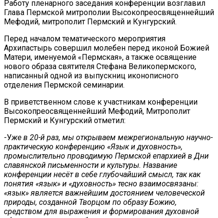
Работу пленарного заседания конференции возглавил
Глава Пермской митрополии Высокопреосвященнейший
Мефодий, митрополит Пермский и Кунгурский.
Перед началом тематического мероприятия
Архипастырь совершил молебен перед иконой Божией
Матери, именуемой «Пермская», а также освящение
нового образа святителя Стефана Великопермского,
написанный одной из выпускниц иконописного
отделения Пермской семинарии.
В приветственном слове к участникам конференции
Высокопреосвященнейший Мефодий, Митрополит
Пермский и Кунгурский отметил:
-У
же в 20-й раз, мы открываем межрегиональную научно-
практическую конференцию «Язык и духовность»,
промыслительно проводимую Пермской епархией в Дни
славянской письменности и культуры. Название
конференции несёт в себе глубочайший смысл, так как
понятия «язык» и «духовность» тесно взаимосвязаны:
«язык» является важнейшим достоянием человеческой
природы, созданной Творцом по образу Божию,
средством для выражения и формирования духовной