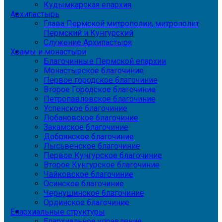
Кудымкарская епархия
Архипастырь
Глава Пермской митрополии, митрополит
Пермский и Кунгурский
Служение Архипастыря
Храмы и монастыри
Благочинные Пермской епархии
Монастырское благочиние
Первое городское благочиние
Второе Городское благочиние
Петропавловское благочиние
Успенское благочиние
Лобановское благочиние
Закамское благочиние
Добрянское благочиние
Лысьвенское благочиние
Первое Кунгурское благочиние
Второе Кунгурское благочиние
Чайковское благочиние
Осинское благочиние
Чернушинское благочиние
Ординское благочиние
Епархиальные структуры
Епархиальное управление