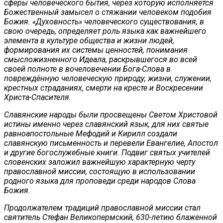
сферы человеческого бытия, через которую исполняется
Божественный замысел о стяжании человеком подобия
Божия. «Духовность» человеческого существования, в
свою очередь, определяет роль языка как важнейшего
элемента в культуре общества и жизни людей,
формирования их системы ценностей, понимания
смысложизненного Идеала, раскрывшегося во всей
своей полноте в вочеловечении Бога-Слова в
повреждённую человеческую природу, жизни, служении,
крестных страданиях, смерти на кресте и Воскресении
Христа-Спасителя.
Славянские народы были просвещены Светом Христовой
истины именно через славянский язык, для них святые
равноапостольные Мефодий и Кирилл создали
славянскую письменность и перевели Евангелие, Апостол
и другие богослужебные книги. Подвиг святых учителей
словенских заложил важнейшую характерную черту
православной миссии, состоящую в использовании
родного языка для проповеди среди народов Слова
Божия.
Продолжателем традиций православной миссии стал
святитель Стефан Великопермский, 630-летию блаженной