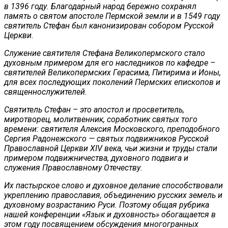
в 1396 году. Благодарный народ бережно сохранял
память о святом апостоле Пермской земли и в 1549 году
святитель Стефан был канонизирован собором Русской
Церкви.
Служение святителя Стефана Великопермского стало
духовным примером для его наследников по кафедре –
святителей Великопермских Герасима, Питирима и Ионы,
для всех последующих поколений Пермских епископов и
священнослужителей.
Святитель Стефан – это апостол и просветитель,
миротворец, молитвенник, соработник святых того
времени: святителя Алексия Московского, преподобного
Сергия Радонежского — святых подвижников Русской
Православной Церкви XIV века, чьи жизни и труды стали
примером подвижничества, духовного подвига и
служения Православному Отечеству.
Их пастырское слово и духовное делание способствовали
укреплению православия, объединению русских земель и
духовному возрастанию Руси. Поэтому общая рубрика
нашей конференции «Язык и духовность» обогащается в
этом году посвящением обсуждения многогранных