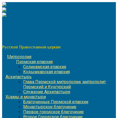
Перейти
к
содержимому
По благословению митрополита Пермского и Кунгурского
Игнатия
Пермская митрополия
Русской Православной церкви
Митрополия
Пермская епархия
Соликамская епархия
Кудымкарская епархия
Архипастырь
Глава Пермской митрополии, митрополит
Пермский и Кунгурский
Служение Архипастыря
Храмы и монастыри
Благочинные Пермской епархии
Монастырское благочиние
Первое городское благочиние
Второе Городское благочиние