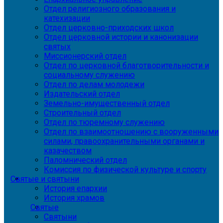
Отдел религиозного образования и
катехизации
Отдел церковно-приходских школ
Отдел церковной истории и канонизации
святых
Миссионерский отдел
Отдел по церковной благотворительности и
социальному служению
Отдел по делам молодежи
Издательский отдел
Земельно-имущественный отдел
Строительный отдел
Отдел по тюремному служению
Отдел по взаимоотношению с вооруженными
силами, правоохранительными органами и
казачеством
Паломнический отдел
Комиссия по физической культуре и спорту
Святые и святыни
История епархии
История храмов
Святые
Святыни