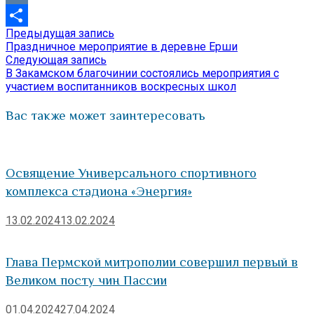
VK
Предыдущая
Предыдущая запись
Навигация
Отправить
запись:
Праздничное мероприятие в деревне Ерши
по
Следующая
Следующая запись
запись:
В Закамском благочинии состоялись мероприятия с
записям
участием воспитанников воскресных школ
Вас также может заинтересовать
Освящение Универсального спортивного
комплекса стадиона «Энергия»
13.02.2024
13.02.2024
Глава Пермской митрополии совершил первый в
Великом посту чин Пассии
01.04.2024
27.04.2024