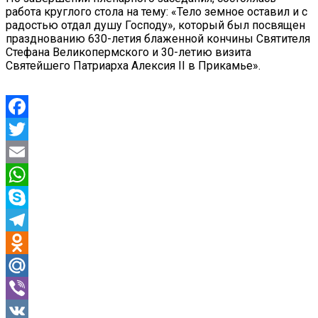
работа круглого стола на тему: «Тело земное оставил и с
радостью отдал душу Господу», который был посвящен
празднованию 630-летия блаженной кончины Святителя
Стефана Великопермского и 30-летию визита
Святейшего Патриарха Алексия II в Прикамье».
Facebook
Twitter
Email
WhatsApp
Skype
Telegram
Odnoklassniki
Mail.Ru
Viber