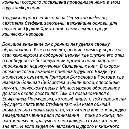
кончины которого посвящена проводимая нами в этом
году конференция.
Трудами первого епископа на Пермской кафедре,
святителя Стефана, заложены важнейшие основы для
служения Церкви Христовой в этих землях среди
языческих народов.
Большое внимание он с ранних лет уделял своему
образованию. Уже в семь лет, освоив грамоту, через год
стал канонархом в соборной церкви, где служил его отец,
в свободное от богослужений время и ночи напролёт
просиживал над изучением Священных книг. В скором
времени тяга к знаниям привела будущего Владыку в
монастырь святителя Григория Богослова в Ростове, где
имелась большая библиотека и были люди, способные
научить греческому языку. Монастырское образование
длилось около десяти лет. Там он познакомился с
Епифанием Премудрым, который пишет о той поре жизни
будущего святителя Стефана так: «Он имел обычай
внимательно прочитывать то, что читал в книге, и нередко
замедливал чтение ради понимания — пока до конца, по-
настоящему не уразумеет слов каждого стиха, что они
значат… И если видел он человека мудрого и книжного