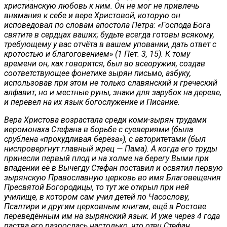
христианскую любовь к ним. Он не мог не привлечь
внимания к себе и вере Христовой, которую он
исповедовал по словам апостола Петра: «Господа Бога
святите в сердцах ваших; будьте всегда готовы всякому,
требующему у вас отчёта в вашем уповании, дать ответ с
кротостью и благоговением» (1 Пет. 3, 15). К тому
времени он, как говорится, был во всеоружии, создав
соответствующее фонетике зырян письмо, азбуку,
использовав при этом не только славянский и греческий
алфавит, но и местные руны, знаки для зарубок на дереве,
и перевел на их язык богослужение и Писание.
Вера Христова возрастала среди коми-зырян трудами
иеромонаха Стефана в борьбе с суевериями (была
срублена «прокудливая берёза»), с авторитетами (был
ниспровергнут главный жрец — Пама). А когда его труды
принесли первый плод и на холме на берегу Выми при
впадении её в Вычегду Стефан поставил и освятил первую
зырянскую Православную церковь во имя Благовещения
Пресвятой Богородицы, то тут же открыл при ней
училище, в котором сам учил детей по Часослову,
Псалтири и другим церковным книгам, ещё в Ростове
переведённым им на зырянский язык. И уже через 4 года
паства его разрослась настолько, что отец Стефан