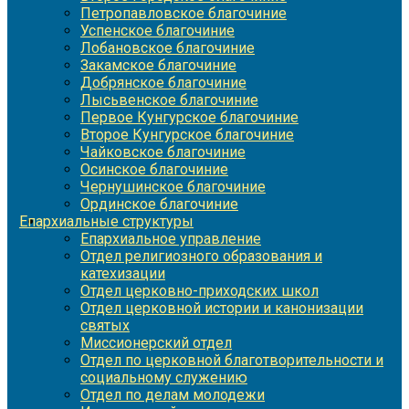
Петропавловское благочиние
Успенское благочиние
Лобановское благочиние
Закамское благочиние
Добрянское благочиние
Лысьвенское благочиние
Первое Кунгурское благочиние
Второе Кунгурское благочиние
Чайковское благочиние
Осинское благочиние
Чернушинское благочиние
Ординское благочиние
Епархиальные структуры
Епархиальное управление
Отдел религиозного образования и
катехизации
Отдел церковно-приходских школ
Отдел церковной истории и канонизации
святых
Миссионерский отдел
Отдел по церковной благотворительности и
социальному служению
Отдел по делам молодежи