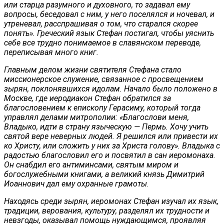
или старца разумного и духовного, то задавал ему
вопросы, беседовал с ним, у него поселялся и ночевал, и
утреневал, расспрашивая о том, что старался скорее
понять». Греческий язык Стефан постигал, чтобы уяснить
себе все трудно понимаемое в славянском переводе,
переписывая много книг.
Главным делом жизни святителя Стефана стало
миссионерское служение, связанное с просвещением
зырян, поклонявшихся идолам. Начало было положено в
Москве, где иеродиакон Стефан обратился за
благословением к епископу Герасиму, который тогда
управлял делами митрополии: «Благослови меня,
Владыко, идти в страну языческую — Пермь. Хочу учить
святой вере неверных людей. Я решился или привести их
ко Христу, или сложить у них за Христа голову». Владыка с
радостью благословил его и посвятил в сан иеромонаха.
Он снабдил его антиминсами, святым миром и
богослужебными книгами, а великий князь Димитрий
Иоаннович дал ему охранные грамоты
.
Находясь среди зырян, иеромонах Стефан изучал их язык,
традиции, верования, культуру, разделял их трудности и
невзгоды, оказывал помощь нуждающимся, проявляя