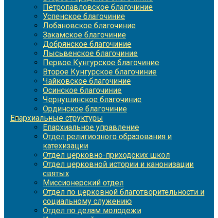
Петропавловское благочиние
Успенское благочиние
Лобановское благочиние
Закамское благочиние
Добрянское благочиние
Лысьвенское благочиние
Первое Кунгурское благочиние
Второе Кунгурское благочиние
Чайковское благочиние
Осинское благочиние
Чернушинское благочиние
Ординское благочиние
Епархиальные структуры
Епархиальное управление
Отдел религиозного образования и
катехизации
Отдел церковно-приходских школ
Отдел церковной истории и канонизации
святых
Миссионерский отдел
Отдел по церковной благотворительности и
социальному служению
Отдел по делам молодежи