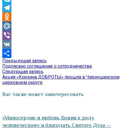
Skype
Telegram
Odnoklassniki
Mail.Ru
Viber
VK
Предыдущая
Предыдущая запись
Навигация
Отправить
запись:
Подписано соглашение о сотрудничестве
по
Следующая
Следующая запись
запись:
Акция «Корзина ДОБРОТЫ» прошла в Чернушинском
записям
церковном округе
Вас также может заинтересовать
«Милосердие и любовь Божии к роду
человеческому и благодать Святого Духа —