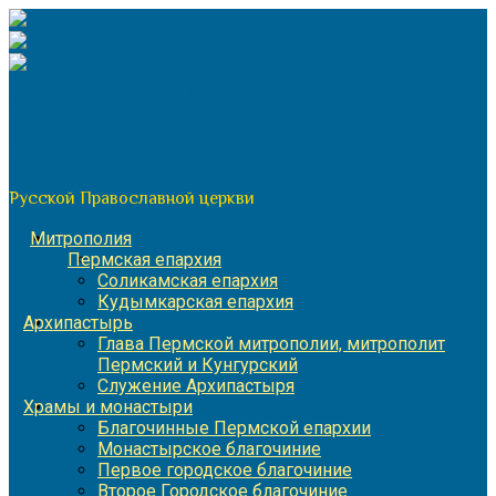
Перейти
к
содержимому
По благословению митрополита Пермского и Кунгурского
Игнатия
Пермская митрополия
Русской Православной церкви
Митрополия
Пермская епархия
Соликамская епархия
Кудымкарская епархия
Архипастырь
Глава Пермской митрополии, митрополит
Пермский и Кунгурский
Служение Архипастыря
Храмы и монастыри
Благочинные Пермской епархии
Монастырское благочиние
Первое городское благочиние
Второе Городское благочиние