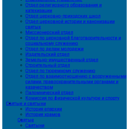
Отдел религиозного образования и
катехизации
Отдел церковно-приходских школ
Отдел церковной истории и канонизации
святых
Миссионерский отдел
Отдел по церковной благотворительности и
социальному служению
Отдел по делам молодежи
Издательский отдел
Земельно-имущественный отдел
Строительный отдел
Отдел по тюремному служению
Отдел по взаимоотношению с вооруженными
силами, правоохранительными органами и
казачеством
Паломнический отдел
Комиссия по физической культуре и спорту
Святые и святыни
История епархии
История храмов
Святые
Святыни