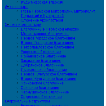
Кудымкарская епархия
Архипастырь
Глава Пермской митрополии, митрополит
Пермский и Кунгурский
Служение Архипастыря
Храмы и монастыри
Благочинные Пермской епархии
Монастырское благочиние
Первое городское благочиние
Второе Городское благочиние
Петропавловское благочиние
Успенское благочиние
Лобановское благочиние
Закамское благочиние
Добрянское благочиние
Лысьвенское благочиние
Первое Кунгурское благочиние
Второе Кунгурское благочиние
Чайковское благочиние
Осинское благочиние
Чернушинское благочиние
Ординское благочиние
Епархиальные структуры
Епархиальное управление