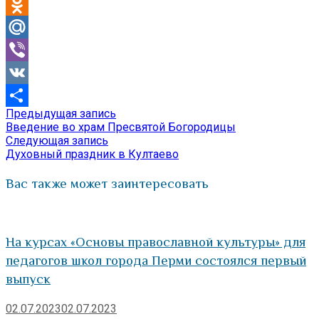
Telegram
Odnoklassniki
Mail.Ru
Viber
VK
Предыдущая
Предыдущая запись
Навигация
Отправить
запись:
Введение во храм Пресвятой Богородицы
по
Следующая
Следующая запись
запись:
Духовный праздник в Култаево
записям
Вас также может заинтересовать
На курсах «Основы православной культуры» для
педагогов школ города Перми состоялся первый
выпуск
02.07.2023
02.07.2023