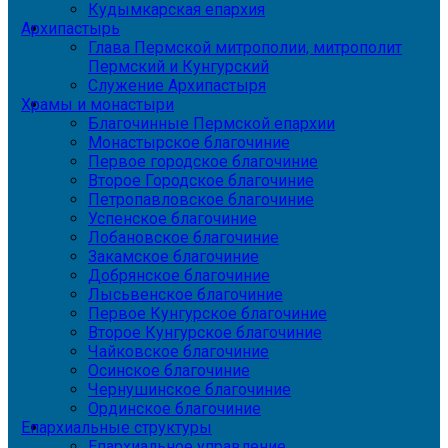
Кудымкарская епархия
Архипастырь
Глава Пермской митрополии, митрополит
Пермский и Кунгурский
Служение Архипастыря
Храмы и монастыри
Благочинные Пермской епархии
Монастырское благочиние
Первое городское благочиние
Второе Городское благочиние
Петропавловское благочиние
Успенское благочиние
Лобановское благочиние
Закамское благочиние
Добрянское благочиние
Лысьвенское благочиние
Первое Кунгурское благочиние
Второе Кунгурское благочиние
Чайковское благочиние
Осинское благочиние
Чернушинское благочиние
Ординское благочиние
Епархиальные структуры
Епархиальное управление