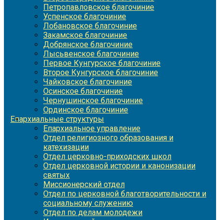
Петропавловское благочиние
Успенское благочиние
Лобановское благочиние
Закамское благочиние
Добрянское благочиние
Лысьвенское благочиние
Первое Кунгурское благочиние
Второе Кунгурское благочиние
Чайковское благочиние
Осинское благочиние
Чернушинское благочиние
Ординское благочиние
Епархиальные структуры
Епархиальное управление
Отдел религиозного образования и
катехизации
Отдел церковно-приходских школ
Отдел церковной истории и канонизации
святых
Миссионерский отдел
Отдел по церковной благотворительности и
социальному служению
Отдел по делам молодежи