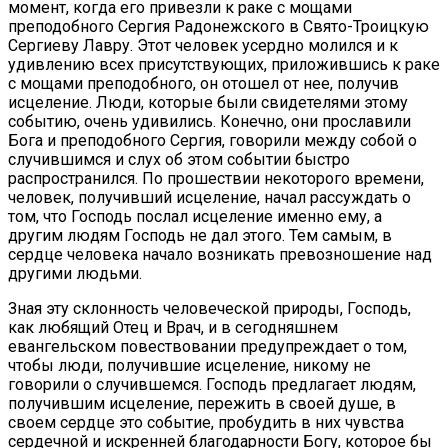
момент, когда его привезли к раке с мощами
преподобного Сергия Радонежского в Свято-Троицкую
Сергиеву Лавру. Этот человек усердно молился и к
удивлению всех присутствующих, приложившись к раке
с мощами преподобного, он отошел от нее, получив
исцеление. Люди, которые были свидетелями этому
событию, очень удивились. Конечно, они прославили
Бога и преподобного Сергия, говорили между собой о
случившимся и слух об этом событии быстро
распространился. По прошествии некоторого времени,
человек, получивший исцеление, начал рассуждать о
том, что Господь послал исцеление именно ему, а
другим людям Господь не дал этого. Тем самым, в
сердце человека начало возникать превозношение над
другими людьми.
Зная эту склонность человеческой природы, Господь,
как любящий Отец и Врач, и в сегодняшнем
евангельском повествовании предупреждает о том,
чтобы люди, получившие исцеление, никому не
говорили о случившемся. Господь предлагает людям,
получившим исцеление, пережить в своей душе, в
своем сердце это событие, пробудить в них чувства
сердечной и искренней благодарности Богу, которое бы