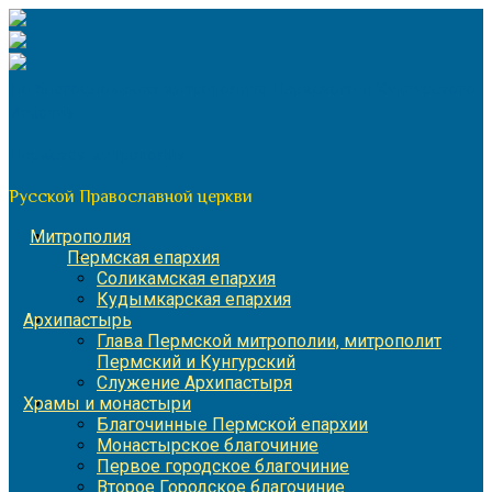
Перейти
к
содержимому
По благословению митрополита Пермского и Кунгурского
Игнатия
Пермская митрополия
Русской Православной церкви
Митрополия
Пермская епархия
Соликамская епархия
Кудымкарская епархия
Архипастырь
Глава Пермской митрополии, митрополит
Пермский и Кунгурский
Служение Архипастыря
Храмы и монастыри
Благочинные Пермской епархии
Монастырское благочиние
Первое городское благочиние
Второе Городское благочиние