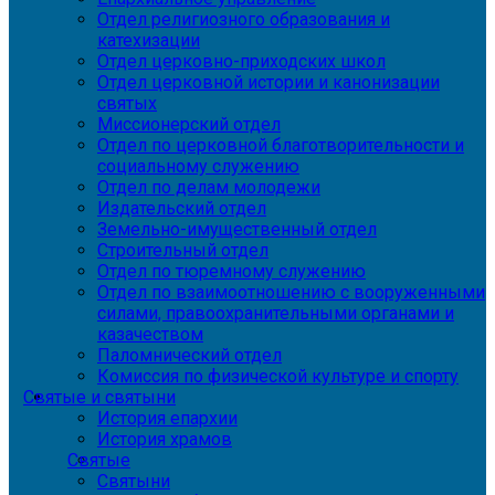
Отдел религиозного образования и
катехизации
Отдел церковно-приходских школ
Отдел церковной истории и канонизации
святых
Миссионерский отдел
Отдел по церковной благотворительности и
социальному служению
Отдел по делам молодежи
Издательский отдел
Земельно-имущественный отдел
Строительный отдел
Отдел по тюремному служению
Отдел по взаимоотношению с вооруженными
силами, правоохранительными органами и
казачеством
Паломнический отдел
Комиссия по физической культуре и спорту
Святые и святыни
История епархии
История храмов
Святые
Святыни