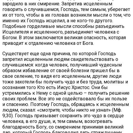
зародило в них смирение. Запретив исцеленным
говорить о случившемся, Господь, тем самым, уберегает
их от того, чтобы в их головах возникли мысли о том, что
именно их Господь исцелил, а не кого-то другого.
Подобные горделивые мысли способны разъединить
Исцелителя и исцеленного, разъединяет человека с
Богом. В этом заключается великая опасность, которая
приводит к отдалению человека от Бога.
Существует еще одна причина, по которой Господь
запретил исцеленным людям свидетельствовать о
случившемся: когда человек, получивший чудесным
образом избавление от своей болезни пришел бы в
свое селение, то видя его исцеленным, другие люди
тоже захотели бы получить чудо и без труда, молитвы и
осознания того Кто есть Иисус Христос. Они бы
устремились к Нему с одной целью – получить решение
своих проблем. Все это не содействовало бы их пользе
и спасению. Поэтому Господь, обращаясь к исцеленным
людям, сказал: «
смотрите, чтобы никто не узнал
» (Мф.
9;30). Господь призывает сохранить это чудо в сердце
человека, в его душе, и, тем самым, возогревать
благодарность Богу, со смирением принимая великий
дар, который Господь благоволил дать страждущему,