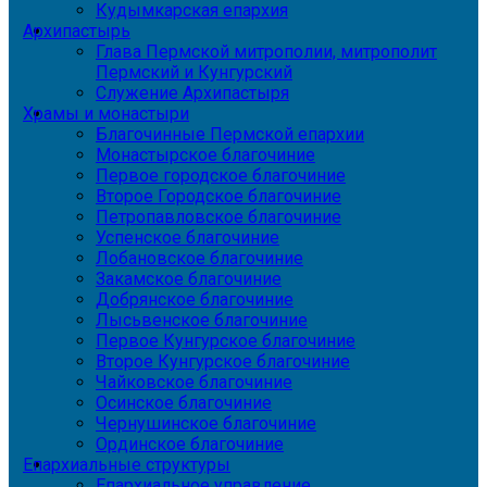
Кудымкарская епархия
Архипастырь
Глава Пермской митрополии, митрополит
Пермский и Кунгурский
Служение Архипастыря
Храмы и монастыри
Благочинные Пермской епархии
Монастырское благочиние
Первое городское благочиние
Второе Городское благочиние
Петропавловское благочиние
Успенское благочиние
Лобановское благочиние
Закамское благочиние
Добрянское благочиние
Лысьвенское благочиние
Первое Кунгурское благочиние
Второе Кунгурское благочиние
Чайковское благочиние
Осинское благочиние
Чернушинское благочиние
Ординское благочиние
Епархиальные структуры
Епархиальное управление