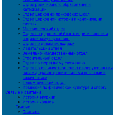
Отдел религиозного образования и
катехизации
Отдел церковно-приходских школ
Отдел церковной истории и канонизации
святых
Миссионерский отдел
Отдел по церковной благотворительности и
социальному служению
Отдел по делам молодежи
Издательский отдел
Земельно-имущественный отдел
Строительный отдел
Отдел по тюремному служению
Отдел по взаимоотношению с вооруженными
силами, правоохранительными органами и
казачеством
Паломнический отдел
Комиссия по физической культуре и спорту
Святые и святыни
История епархии
История храмов
Святые
Святыни