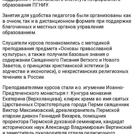
образования ПГНИУ.
Занятия для удобства педагогов были организованы как
в очном, так и в дистанционном формате при поддержке
благочинных и местных органов управления
образованием.
Слушатели курсов познакомились с методикой
преподавания предмета «Основы православной
культуры», а также получили базовые знания о
содержании Священного Писания Ветхого и Нового
Заветов, о принципах христианской эстетики (в
зодчестве и иконописи), о нехристианских религиозных
течениях в России.
Преподавателями курсов стали и.о. игумении Иоанно-
Предтеченского монастыря г. Кунгура монахиня
Екатерина (Верхоланцева), клирик храма во имя святых
Царственных Страстотерпцев города Перми священник
Виктор Максимовский, древлехранитель Пермской
епархии диакон Геннадий Вихарев, помощник
проректора Пермской духовной семинарии, кандидат
исторических наук Александр Владимирович Вертинский
и заместитель руководителя отдела религиозного