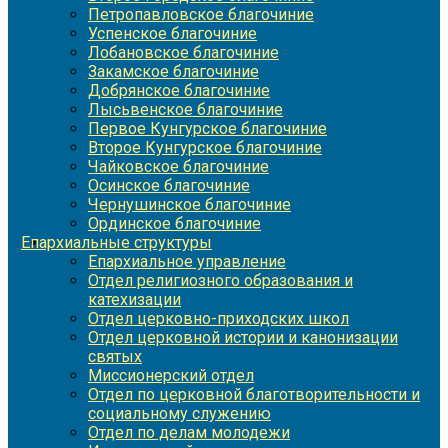
Петропавловское благочиние
Успенское благочиние
Лобановское благочиние
Закамское благочиние
Добрянское благочиние
Лысьвенское благочиние
Первое Кунгурское благочиние
Второе Кунгурское благочиние
Чайковское благочиние
Осинское благочиние
Чернушинское благочиние
Ординское благочиние
Епархиальные структуры
Епархиальное управление
Отдел религиозного образования и
катехизации
Отдел церковно-приходских школ
Отдел церковной истории и канонизации
святых
Миссионерский отдел
Отдел по церковной благотворительности и
социальному служению
Отдел по делам молодежи