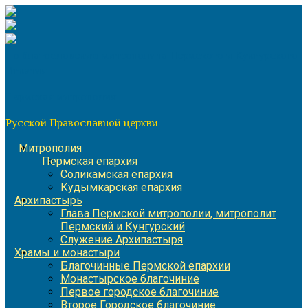
Перейти
к
содержимому
По благословению митрополита Пермского и Кунгурского
Игнатия
Пермская митрополия
Русской Православной церкви
Митрополия
Пермская епархия
Соликамская епархия
Кудымкарская епархия
Архипастырь
Глава Пермской митрополии, митрополит
Пермский и Кунгурский
Служение Архипастыря
Храмы и монастыри
Благочинные Пермской епархии
Монастырское благочиние
Первое городское благочиние
Второе Городское благочиние