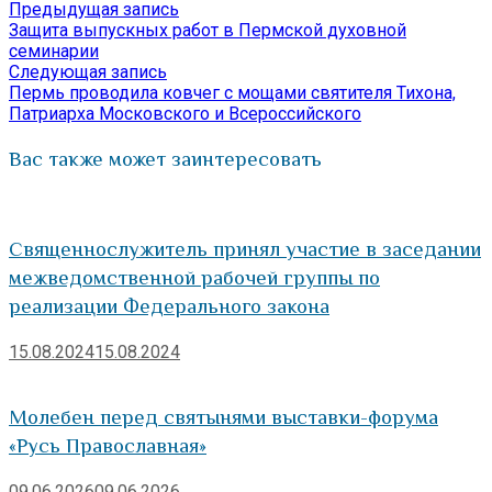
Предыдущая
Предыдущая запись
Навигация
Отправить
запись:
Защита выпускных работ в Пермской духовной
по
семинарии
Следующая
Следующая запись
записям
запись:
Пермь проводила ковчег с мощами святителя Тихона,
Патриарха Московского и Всероссийского
Вас также может заинтересовать
Священнослужитель принял участие в заседании
межведомственной рабочей группы по
реализации Федерального закона
15.08.2024
15.08.2024
Молебен перед святынями выставки-форума
«Русь Православная»
09.06.2026
09.06.2026