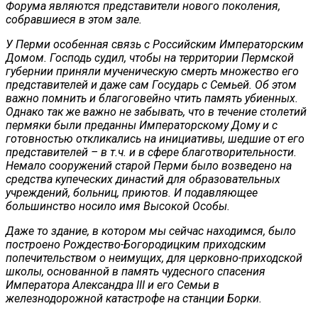
Форума являются представители нового поколения,
собравшиеся в этом зале.
У Перми особенная связь с Российским Императорским
Домом. Господь судил, чтобы на территории Пермской
губернии приняли мученическую смерть множество его
представителей и даже сам Государь с Семьей. Об этом
важно помнить и благоговейно чтить память убиенных.
Однако так же важно не забывать, что в течение столетий
пермяки были преданны Императорскому Дому и с
готовностью откликались на инициативы, шедшие от его
представителей – в т.ч. и в сфере благотворительности.
Немало сооружений старой Перми было возведено на
средства купеческих династий для образовательных
учреждений, больниц, приютов. И подавляющее
большинство носило имя Высокой Особы.
Даже то здание, в котором мы сейчас находимся, было
построено Рождество-Богородицким приходским
попечительством о неимущих, для церковно-приходской
школы, основанной в память чудесного спасения
Императора Александра III и его Семьи в
железнодорожной катастрофе на станции Борки.