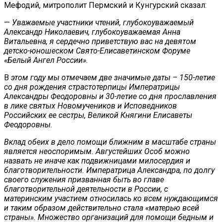
Мефодий, митрополит Пермский и Кунгурский сказал:
—
Уважаемые участники чтений, глубокоуважаемый
Александр Николаевич, глубокоуважаемая Анна
Витальевна, я сердечно приветствую вас на девятом
детско-юношеском Свято-Елисаветинском Форуме
«Белый Ангел России».
В
этом году мы отмечаем две значимые даты – 150-летие
со дня рождения страстотерпицы Императрицы
Александры Феодоровны и 30-летие со дня прославления
в лике святых Новомучеников и Исповедников
Российских ее сестры, Великой Княгини Елисаветы
Феодоровны.
Вклад обеих в дело помощи ближним в масштабе страны
является неоспоримым. Августейших Особ можно
назвать не иначе как подвижницами милосердия и
благотворительности. Императрица Александра, по долгу
своего служения призванная быть во главе
благотворительной деятельности в России, с
материнским участием относилась ко всем нуждающимся
и таким образом действительно стала «матерью всей
страны». Множество организаций для помощи бедным и