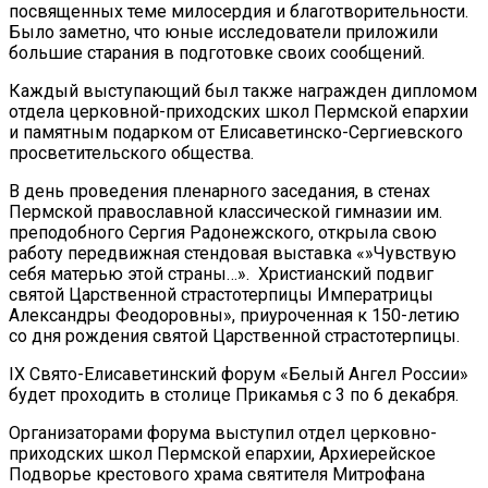
посвященных теме милосердия и благотворительности.
Было заметно, что юные исследователи приложили
большие старания в подготовке своих сообщений.
Каждый выступающий был также награжден дипломом
отдела церковной-приходских школ Пермской епархии
и памятным подарком от Елисаветинско-Сергиевского
просветительского общества.
В день проведения пленарного заседания, в стенах
Пермской православной классической гимназии им.
преподобного Сергия Радонежского, открыла свою
работу передвижная стендовая выставка «»Чувствую
себя матерью этой страны…». Христианский подвиг
святой Царственной страстотерпицы Императрицы
Александры Феодоровны», приуроченная к 150-летию
со дня рождения святой Царственной страстотерпицы.
IX Свято-Елисаветинский форум «Белый Ангел России»
будет проходить в столице Прикамья с 3 по 6 декабря.
Организаторами форума выступил отдел церковно-
приходских школ Пермской епархии, Архиерейское
Подворье крестового храма святителя Митрофана