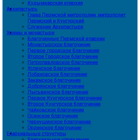
Кудымкарская епархия
Архипастырь
Глава Пермской митрополии, митрополит
Пермский и Кунгурский
Служение Архипастыря
Храмы и монастыри
Благочинные Пермской епархии
Монастырское благочиние
Первое городское благочиние
Второе Городское благочиние
Петропавловское благочиние
Успенское благочиние
Лобановское благочиние
Закамское благочиние
Добрянское благочиние
Лысьвенское благочиние
Первое Кунгурское благочиние
Второе Кунгурское благочиние
Чайковское благочиние
Осинское благочиние
Чернушинское благочиние
Ординское благочиние
Епархиальные структуры
Епархиальное управление