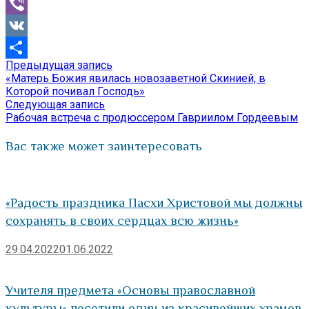
Mail.Ru
Viber
VK
Предыдущая
Предыдущая запись
Навигация
Отправить
запись:
«Матерь Божия явилась новозаветной Скинией, в
по
Которой почивал Господь»
Следующая
Следующая запись
записям
запись:
Рабочая встреча с продюссером Гавриилом Гордеевым
Вас также может заинтересовать
«Радость праздника Пасхи Христовой мы должны
сохранять в своих сердцах всю жизнь»
29.04.2022
01.06.2022
Учителя предмета «Основы православной
культуры» посетили один из красивейших храмов