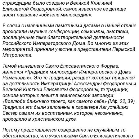
страждущим было создано и Великой Княгиней
Елисаветой Феодоровной; самое известное ее детище
носит название «обитель милосердия».
В
связи с названными памятными датами в нашей стране
проходили научные конференции, семинары, выставки,
посвященные теме благотворительной деятельности
Российского Императорского Дома. Во многих из этих
мероприятий приняли участие и представители Пермской
Митрополии.
Темой нынешнего Свято-Елисаветинского Форума,
является «Традиции милосердия Императорского Дома
Романовых». Это те традиции, расцвет которых пришелся
на деятельность Императрицы Александры Феодоровны и
Великой Княгини Елисаветы Феодоровны; те традиции,
основа которых лежит в евангельской заповеди:
«Возлюби ближнего твоего, как самого себя» (Мф. 22, 39).
Традиции эти были заложены в характере Августейших
Сестер самим их воспитанием, которое, несомненно,
проходило в христианском духе.
Потому представляется совершенно не случайным то
обстоятельство, что участниками Свято-Елисаветинского