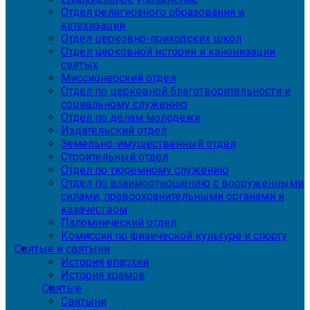
Отдел религиозного образования и
катехизации
Отдел церковно-приходских школ
Отдел церковной истории и канонизации
святых
Миссионерский отдел
Отдел по церковной благотворительности и
социальному служению
Отдел по делам молодежи
Издательский отдел
Земельно-имущественный отдел
Строительный отдел
Отдел по тюремному служению
Отдел по взаимоотношению с вооруженными
силами, правоохранительными органами и
казачеством
Паломнический отдел
Комиссия по физической культуре и спорту
Святые и святыни
История епархии
История храмов
Святые
Святыни