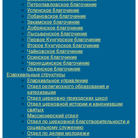
Петропавловское благочиние
Успенское благочиние
Лобановское благочиние
Закамское благочиние
Добрянское благочиние
Лысьвенское благочиние
Первое Кунгурское благочиние
Второе Кунгурское благочиние
Чайковское благочиние
Осинское благочиние
Чернушинское благочиние
Ординское благочиние
Епархиальные структуры
Епархиальное управление
Отдел религиозного образования и
катехизации
Отдел церковно-приходских школ
Отдел церковной истории и канонизации
святых
Миссионерский отдел
Отдел по церковной благотворительности и
социальному служению
Отдел по делам молодежи