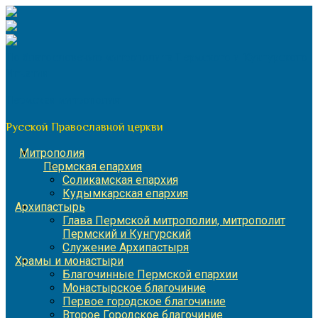
Перейти
к
содержимому
По благословению митрополита Пермского и Кунгурского
Игнатия
Пермская митрополия
Русской Православной церкви
Митрополия
Пермская епархия
Соликамская епархия
Кудымкарская епархия
Архипастырь
Глава Пермской митрополии, митрополит
Пермский и Кунгурский
Служение Архипастыря
Храмы и монастыри
Благочинные Пермской епархии
Монастырское благочиние
Первое городское благочиние
Второе Городское благочиние