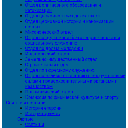
Отдел религиозного образования и
катехизации
Отдел церковно-приходских школ
Отдел церковной истории и канонизации
святых
Миссионерский отдел
Отдел по церковной благотворительности и
социальному служению
Отдел по делам молодежи
Издательский отдел
Земельно-имущественный отдел
Строительный отдел
Отдел по тюремному служению
Отдел по взаимоотношению с вооруженными
силами, правоохранительными органами и
казачеством
Паломнический отдел
Комиссия по физической культуре и спорту
Святые и святыни
История епархии
История храмов
Святые
Святыни