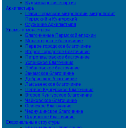
Кудымкарская епархия
Архипастырь
Глава Пермской митрополии, митрополит
Пермский и Кунгурский
Служение Архипастыря
Храмы и монастыри
Благочинные Пермской епархии
Монастырское благочиние
Первое городское благочиние
Второе Городское благочиние
Петропавловское благочиние
Успенское благочиние
Лобановское благочиние
Закамское благочиние
Добрянское благочиние
Лысьвенское благочиние
Первое Кунгурское благочиние
Второе Кунгурское благочиние
Чайковское благочиние
Осинское благочиние
Чернушинское благочиние
Ординское благочиние
Епархиальные структуры
Епархиальное управление