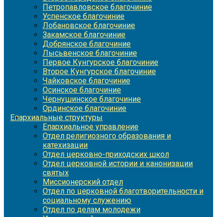
Петропавловское благочиние
Успенское благочиние
Лобановское благочиние
Закамское благочиние
Добрянское благочиние
Лысьвенское благочиние
Первое Кунгурское благочиние
Второе Кунгурское благочиние
Чайковское благочиние
Осинское благочиние
Чернушинское благочиние
Ординское благочиние
Епархиальные структуры
Епархиальное управление
Отдел религиозного образования и
катехизации
Отдел церковно-приходских школ
Отдел церковной истории и канонизации
святых
Миссионерский отдел
Отдел по церковной благотворительности и
социальному служению
Отдел по делам молодежи