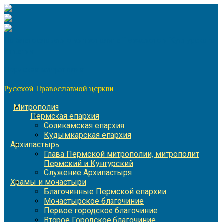
Перейти
к
содержимому
По благословению митрополита Пермского и Кунгурского
Игнатия
Пермская митрополия
Русской Православной церкви
Митрополия
Пермская епархия
Соликамская епархия
Кудымкарская епархия
Архипастырь
Глава Пермской митрополии, митрополит
Пермский и Кунгурский
Служение Архипастыря
Храмы и монастыри
Благочинные Пермской епархии
Монастырское благочиние
Первое городское благочиние
Второе Городское благочиние