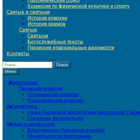
Паломнический отдел
Комиссия по физической культуре и спорту
Святые и святыни
История епархии
История храмов
Святые
Святыни
Богослужебные тексты
Пермские епархиальные ведомости
Контакты
Найти:
Меню
Митрополия
Пермская епархия
Соликамская епархия
Кудымкарская епархия
Архипастырь
Глава Пермской митрополии, митрополит Перм
Служение Архипастыря
Храмы и монастыри
Благочинные Пермской епархии
Монастырское благочиние