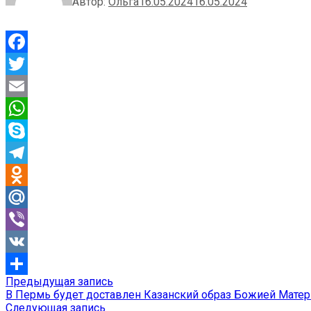
Автор:
Ольга
16.05.2024
16.05.2024
Facebook
Twitter
Email
WhatsApp
Skype
Telegram
Odnoklassniki
Mail.Ru
Viber
VK
Предыдущая
Предыдущая запись
Навигация
Отправить
запись:
В Пермь будет доставлен Казанский образ Божией Матер
по
Следующая
Следующая запись