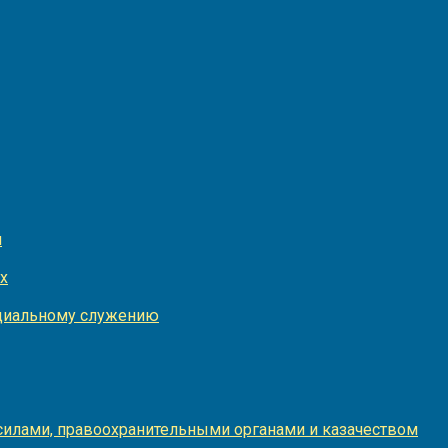
и
х
оциальному служению
илами, правоохранительными органами и казачеством