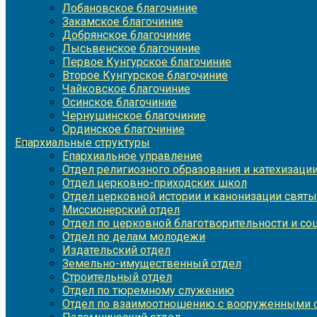
Лобановское благочиние
Закамское благочиние
Добрянское благочиние
Лысьвенское благочиние
Первое Кунгурское благочиние
Второе Кунгурское благочиние
Чайковское благочиние
Осинское благочиние
Чернушинское благочиние
Ординское благочиние
Епархиальные структуры
Епархиальное управление
Отдел религиозного образования и катехизаци
Отдел церковно-приходских школ
Отдел церковной истории и канонизации святы
Миссионерский отдел
Отдел по церковной благотворительности и с
Отдел по делам молодежи
Издательский отдел
Земельно-имущественный отдел
Строительный отдел
Отдел по тюремному служению
Отдел по взаимоотношению с вооруженными с