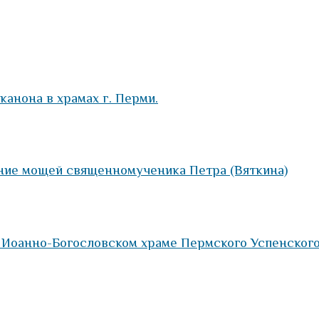
 канона в храмах г. Перми.
ение мощей священномученика Петра (Вяткина)
в Иоанно-Богословском храме Пермского Успенског