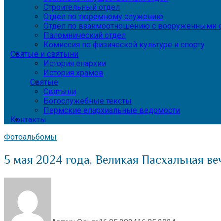
Строительный отдел
Отдел по тюремному служению
Отдел по взаимоотношению с вооруженными с
Паломнический отдел
Комиссия по физической культуре и спорту
Святые и святыни
История епархии
История храмов
Святые
Святыни
Богослужебные тексты
Пермские епархиальные ведомости
Контакты
Фотоальбомы
5 мая 2024 года. Великая Пасхальная ве