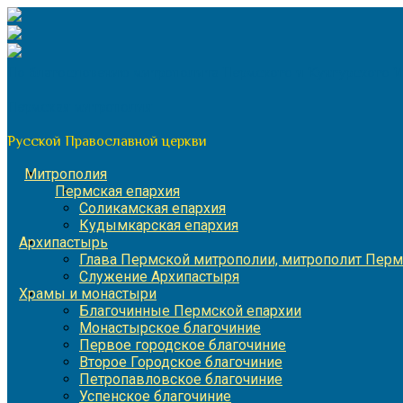
Перейти
к
содержимому
По благословению митрополита Пермского и Кунгурского 
Пермская митрополия
Русской Православной церкви
Митрополия
Пермская епархия
Соликамская епархия
Кудымкарская епархия
Архипастырь
Глава Пермской митрополии, митрополит Перм
Служение Архипастыря
Храмы и монастыри
Благочинные Пермской епархии
Монастырское благочиние
Первое городское благочиние
Второе Городское благочиние
Петропавловское благочиние
Успенское благочиние