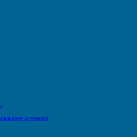
и
х
оциальному служению