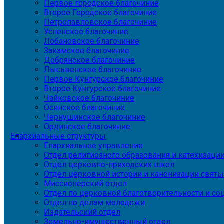
Первое городское благочиние
Второе Городское благочиние
Петропавловское благочиние
Успенское благочиние
Лобановское благочиние
Закамское благочиние
Добрянское благочиние
Лысьвенское благочиние
Первое Кунгурское благочиние
Второе Кунгурское благочиние
Чайковское благочиние
Осинское благочиние
Чернушинское благочиние
Ординское благочиние
Епархиальные структуры
Епархиальное управление
Отдел религиозного образования и катехизаци
Отдел церковно-приходских школ
Отдел церковной истории и канонизации святы
Миссионерский отдел
Отдел по церковной благотворительности и с
Отдел по делам молодежи
Издательский отдел
Земельно-имущественный отдел