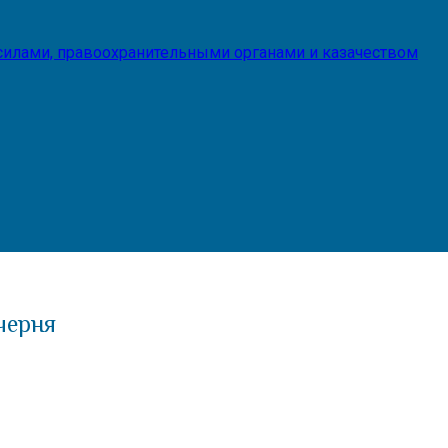
илами, правоохранительными органами и казачеством
черня