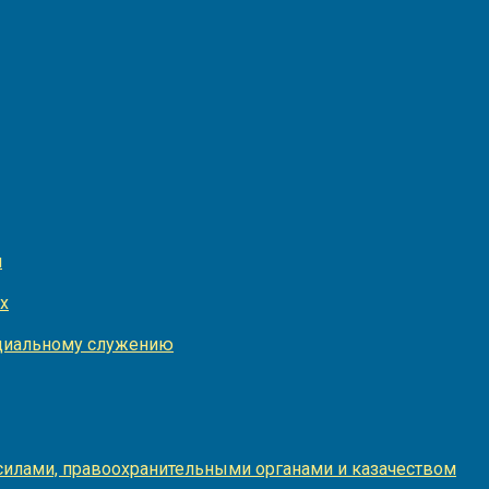
и
х
оциальному служению
илами, правоохранительными органами и казачеством