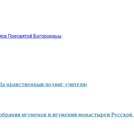
ояса Пресвятой Богородицы
За нравственный подвиг учителя»
Собрании игуменов и игумений монастырей Русской