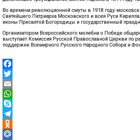
Во времена революционной смуты в 1918 году московский
Святейшего Патриарха Московского и всея Руси Кирилла.
иконы Пресвятой Богородицы и государственный праздни
Организатором Всероссийского молебна о Победе общер
выступает Комиссия Русской Православной Церкви по ра
поддержке Всемирного Русского Народного Собора и Фон
Facebook
Twitter
Email
WhatsApp
Skype
Telegram
Odnoklassniki