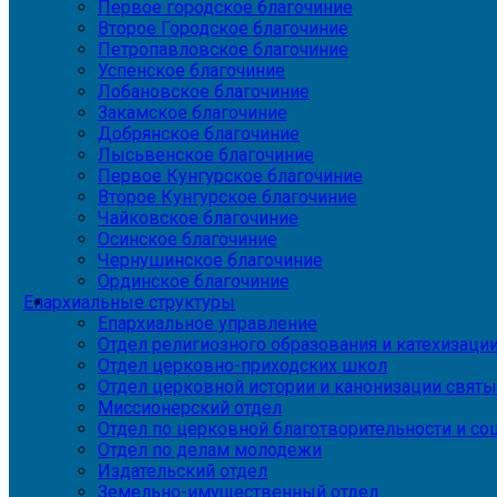
Первое городское благочиние
Второе Городское благочиние
Петропавловское благочиние
Успенское благочиние
Лобановское благочиние
Закамское благочиние
Добрянское благочиние
Лысьвенское благочиние
Первое Кунгурское благочиние
Второе Кунгурское благочиние
Чайковское благочиние
Осинское благочиние
Чернушинское благочиние
Ординское благочиние
Епархиальные структуры
Епархиальное управление
Отдел религиозного образования и катехизаци
Отдел церковно-приходских школ
Отдел церковной истории и канонизации святы
Миссионерский отдел
Отдел по церковной благотворительности и с
Отдел по делам молодежи
Издательский отдел
Земельно-имущественный отдел