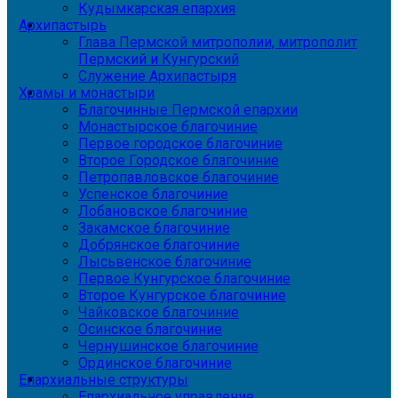
Кудымкарская епархия
Архипастырь
Глава Пермской митрополии, митрополит
Пермский и Кунгурский
Служение Архипастыря
Храмы и монастыри
Благочинные Пермской епархии
Монастырское благочиние
Первое городское благочиние
Второе Городское благочиние
Петропавловское благочиние
Успенское благочиние
Лобановское благочиние
Закамское благочиние
Добрянское благочиние
Лысьвенское благочиние
Первое Кунгурское благочиние
Второе Кунгурское благочиние
Чайковское благочиние
Осинское благочиние
Чернушинское благочиние
Ординское благочиние
Епархиальные структуры
Епархиальное управление