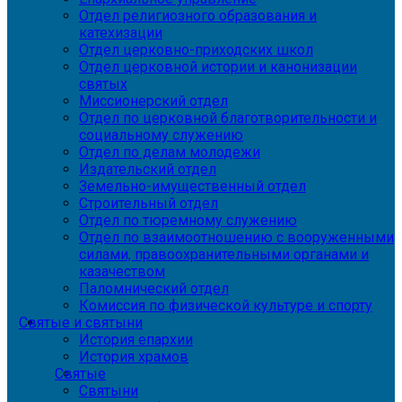
Отдел религиозного образования и
катехизации
Отдел церковно-приходских школ
Отдел церковной истории и канонизации
святых
Миссионерский отдел
Отдел по церковной благотворительности и
социальному служению
Отдел по делам молодежи
Издательский отдел
Земельно-имущественный отдел
Строительный отдел
Отдел по тюремному служению
Отдел по взаимоотношению с вооруженными
силами, правоохранительными органами и
казачеством
Паломнический отдел
Комиссия по физической культуре и спорту
Святые и святыни
История епархии
История храмов
Святые
Святыни