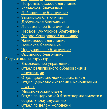
Петропавловское благочиние
Успенское благочиние
Лобановское благочиние
Закамское благочиние
Добрянское благочиние
Лысьвенское благочиние
Первое Кунгурское благочиние
Второе Кунгурское благочиние
Чайковское благочиние
Осинское благочиние
Чернушинское благочиние
Ординское благочиние
Епархиальные структуры
Епархиальное управление
Отдел религиозного образования и
катехизации
Отдел церковно-приходских школ
Отдел церковной истории и канонизации
святых
Миссионерский отдел
Отдел по церковной благотворительности и
социальному служению
Отдел по делам молодежи