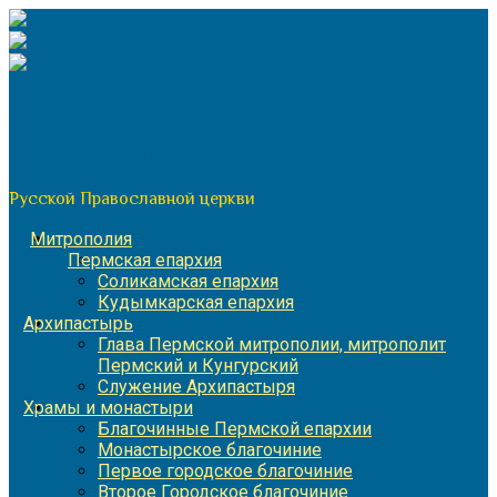
Перейти
к
содержимому
По благословению митрополита Пермского и Кунгурского
Игнатия
Пермская митрополия
Русской Православной церкви
Митрополия
Пермская епархия
Соликамская епархия
Кудымкарская епархия
Архипастырь
Глава Пермской митрополии, митрополит
Пермский и Кунгурский
Служение Архипастыря
Храмы и монастыри
Благочинные Пермской епархии
Монастырское благочиние
Первое городское благочиние
Второе Городское благочиние