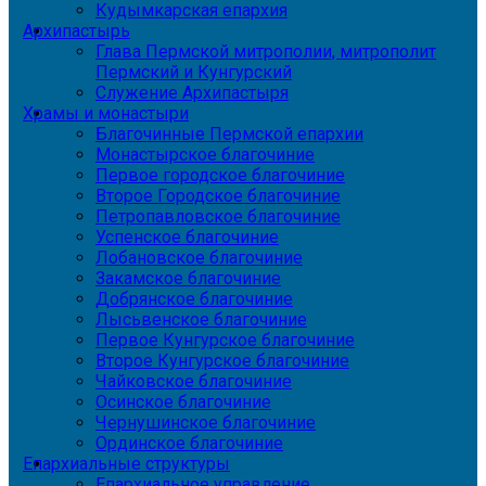
Кудымкарская епархия
Архипастырь
Глава Пермской митрополии, митрополит
Пермский и Кунгурский
Служение Архипастыря
Храмы и монастыри
Благочинные Пермской епархии
Монастырское благочиние
Первое городское благочиние
Второе Городское благочиние
Петропавловское благочиние
Успенское благочиние
Лобановское благочиние
Закамское благочиние
Добрянское благочиние
Лысьвенское благочиние
Первое Кунгурское благочиние
Второе Кунгурское благочиние
Чайковское благочиние
Осинское благочиние
Чернушинское благочиние
Ординское благочиние
Епархиальные структуры
Епархиальное управление