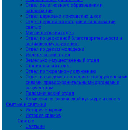
Отдел религиозного образования и
катехизации
Отдел церковно-приходских школ
Отдел церковной истории и канонизации
святых
Миссионерский отдел
Отдел по церковной благотворительности и
социальному служению
Отдел по делам молодежи
Издательский отдел
Земельно-имущественный отдел
Строительный отдел
Отдел по тюремному служению
Отдел по взаимоотношению с вооруженными
силами, правоохранительными органами и
казачеством
Паломнический отдел
Комиссия по физической культуре и спорту
Святые и святыни
История епархии
История храмов
Святые
Святыни