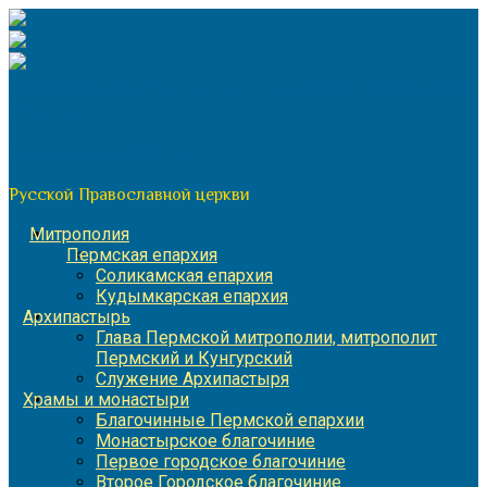
Перейти
к
содержимому
По благословению митрополита Пермского и Кунгурского
Игнатия
Пермская митрополия
Русской Православной церкви
Митрополия
Пермская епархия
Соликамская епархия
Кудымкарская епархия
Архипастырь
Глава Пермской митрополии, митрополит
Пермский и Кунгурский
Служение Архипастыря
Храмы и монастыри
Благочинные Пермской епархии
Монастырское благочиние
Первое городское благочиние
Второе Городское благочиние