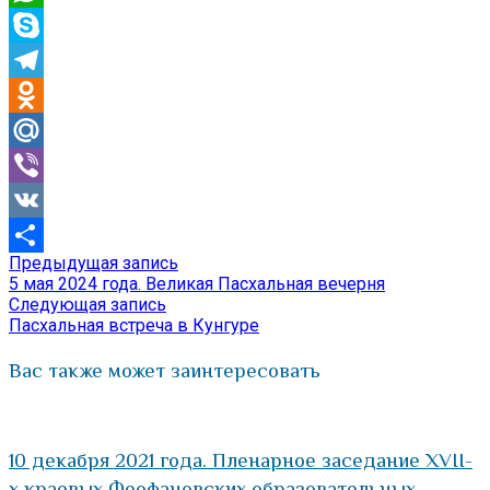
WhatsApp
Skype
Telegram
Odnoklassniki
Mail.Ru
Viber
VK
Предыдущая
Предыдущая запись
Навигация
Отправить
запись:
5 мая 2024 года. Великая Пасхальная вечерня
по
Следующая
Следующая запись
запись:
Пасхальная встреча в Кунгуре
записям
Вас также может заинтересовать
10 декабря 2021 года. Пленарное заседание XVII-
х краевых Феофановских образовательных