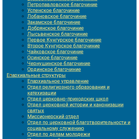
Петропавловское благочиние
Успенское благочиние
Лобановское благочиние
Закамское благочиние
Добрянское благочиние
Лысьвенское благочиние
Первое Кунгурское благочиние
Второе Кунгурское благочиние
Чайковское благочиние
Осинское благочиние
Чернушинское благочиние
Ординское благочиние
Епархиальные структуры
Епархиальное управление
Отдел религиозного образования и
катехизации
Отдел церковно-приходских школ
Отдел церковной истории и канонизации
святых
Миссионерский отдел
Отдел по церковной благотворительности и
социальному служению
Отдел по делам молодежи