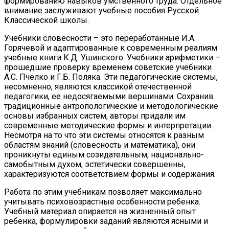
формированию навыков умственного труда. Отдельное
внимание заслуживают учебные пособия Русской
Классической школы.
Учебники словесности – это переработанные И.А.
Горячевой и адаптированные к современным реалиям
учебные книги К.Д. Ушинского. Учебники арифметики –
прошедшие проверку временем советские учебники
А.С. Пчелко и Г.Б. Поляка. Эти педагогические системы,
несомненно, являются классикой отечественной
педагогики, ее недосягаемыми вершинами. Сохранив
традиционные антропологические и методологические
основы избранных систем, авторы придали им
современные методические формы и интерпретации.
Несмотря на то что эти системы относятся к разным
областям знаний (словесность и математика), они
проникнуты единым созидательным, национально-
самобытным духом, эстетически совершенны,
характеризуются соответствием формы и содержания.
Работа по этим учебникам позволяет максимально
учитывать психовозрастные особенности ребенка.
Учебный материал опирается на жизненный опыт
ребенка, формулировки заданий являются ясными и