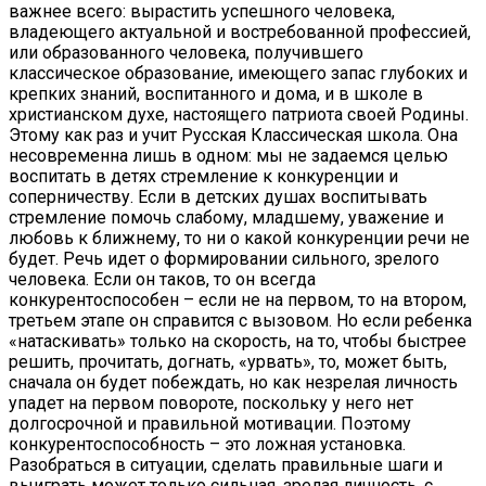
важнее всего: вырастить успешного человека,
владеющего актуальной и востребованной профессией,
или образованного человека, получившего
классическое образование, имеющего запас глубоких и
крепких знаний, воспитанного и дома, и в школе в
христианском духе, настоящего патриота своей Родины.
Этому как раз и учит Русская Классическая школа. Она
несовременна лишь в одном: мы не задаемся целью
воспитать в детях стремление к конкуренции и
соперничеству. Если в детских душах воспитывать
стремление помочь слабому, младшему, уважение и
любовь к ближнему, то ни о какой конкуренции речи не
будет. Речь идет о формировании сильного, зрелого
человека. Если он таков, то он всегда
конкурентоспособен – если не на первом, то на втором,
третьем этапе он справится с вызовом. Но если ребенка
«натаскивать» только на скорость, на то, чтобы быстрее
решить, прочитать, догнать, «урвать», то, может быть,
сначала он будет побеждать, но как незрелая личность
упадет на первом повороте, поскольку у него нет
долгосрочной и правильной мотивации. Поэтому
конкурентоспособность – это ложная установка.
Разобраться в ситуации, сделать правильные шаги и
выиграть может только сильная, зрелая личность, с