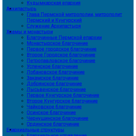
Кудымкарская епархия
Архипастырь
Глава Пермской митрополии, митрополит
Пермский и Кунгурский
Служение Архипастыря
Храмы и монастыри
Благочинные Пермской епархии
Монастырское благочиние
Первое городское благочиние
Второе Городское благочиние
Петропавловское благочиние
Успенское благочиние
Лобановское благочиние
Закамское благочиние
Добрянское благочиние
Лысьвенское благочиние
Первое Кунгурское благочиние
Второе Кунгурское благочиние
Чайковское благочиние
Осинское благочиние
Чернушинское благочиние
Ординское благочиние
Епархиальные структуры
Епархиальное управление