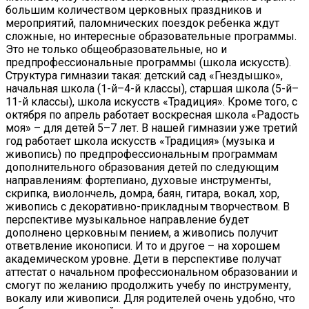
большим количеством церковных праздников и
мероприятий, паломнических поездок ребенка ждут
сложные, но интересные образовательные программы.
Это не только общеобразовательные, но и
предпрофессиональные программы (школа искусств).
Структура гимназии такая: детский сад «Гнездышко»,
начальная школа (1-й–4-й классы), старшая школа (5-й–
11-й классы), школа искусств «Традиция». Кроме того, с
октября по апрель работает воскресная школа «Радость
моя» – для детей 5–7 лет. В нашей гимназии уже третий
год работает школа искусств «Традиция» (музыка и
живопись) по предпрофессиональным программам
дополнительного образования детей по следующим
направлениям: фортепиано, духовые инструменты,
скрипка, виолончель, домра, баян, гитара, вокал, хор,
живопись с декоративно-прикладным творчеством. В
перспективе музыкальное направление будет
дополнено церковным пением, а живопись получит
ответвление иконописи. И то и другое – на хорошем
академическом уровне. Дети в перспективе получат
аттестат о начальном профессиональном образовании и
смогут по желанию продолжить учебу по инструменту,
вокалу или живописи. Для родителей очень удобно, что