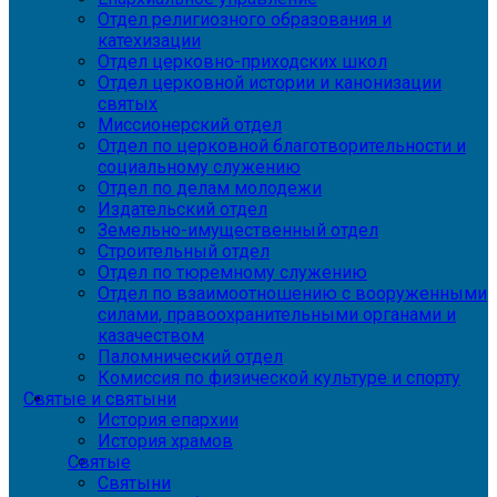
Отдел религиозного образования и
катехизации
Отдел церковно-приходских школ
Отдел церковной истории и канонизации
святых
Миссионерский отдел
Отдел по церковной благотворительности и
социальному служению
Отдел по делам молодежи
Издательский отдел
Земельно-имущественный отдел
Строительный отдел
Отдел по тюремному служению
Отдел по взаимоотношению с вооруженными
силами, правоохранительными органами и
казачеством
Паломнический отдел
Комиссия по физической культуре и спорту
Святые и святыни
История епархии
История храмов
Святые
Святыни