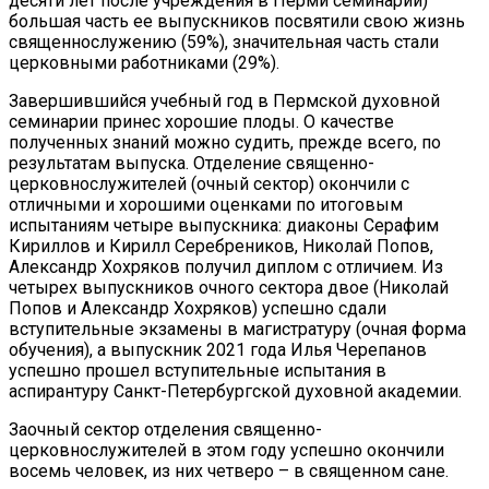
десяти лет после учреждения в Перми семинарии)
большая часть ее выпускников посвятили свою жизнь
священнослужению (59%), значительная часть стали
церковными работниками (29%).
Завершившийся учебный год в Пермской духовной
семинарии принес хорошие плоды. О качестве
полученных знаний можно судить, прежде всего, по
результатам выпуска. Отделение священно-
церковнослужителей (очный сектор) окончили с
отличными и хорошими оценками по итоговым
испытаниям четыре выпускника: диаконы Серафим
Кириллов и Кирилл Серебреников, Николай Попов,
Александр Хохряков получил диплом с отличием. Из
четырех выпускников очного сектора двое (Николай
Попов и Александр Хохряков) успешно сдали
вступительные экзамены в магистратуру (очная форма
обучения), а выпускник 2021 года Илья Черепанов
успешно прошел вступительные испытания в
аспирантуру Санкт-Петербургской духовной академии.
Заочный сектор отделения священно-
церковнослужителей в этом году успешно окончили
восемь человек, из них четверо – в священном сане.