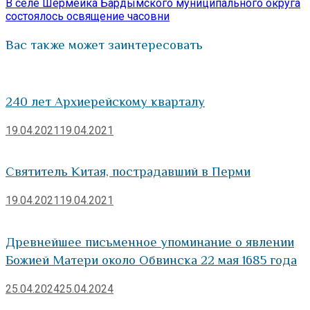
записям
запись:
В селе Шермейка Бардымского муниципального округа
состоялось освящение часовни
Вас также может заинтересовать
240 лет Архиерейскому кварталу
19.04.2021
19.04.2021
Святитель Китая, пострадавший в Перми
19.04.2021
19.04.2021
Древнейшее письменное упоминание о явлении
Божией Матери около Обвинска 22 мая 1685 года
25.04.2024
25.04.2024