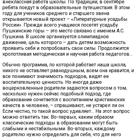
внеклассная работа школы. По традиции, в сентябре
ребята поедут в образовательные путешествия. В этом
году для учеников среднего и старшего звена
открывается новый проект – «Литературные усадьбы
России». Прежде всего учащиеся посетят усадьбу
Пушкинские горы – это место связано с именем А.С.
Пушкина. В школе организуется олимпиадное
движение, цель которого – дать детям возможность
проявить себя и попробовать свои силы. Продолжится
кропотливая методическая и научная работа педагогов…
Обычно программа, по которой работает наша школа,
никого не оставляет равнодушным, всем она нравится, и
все понимают значимость подходов, видят ее
воспитательную ценность. Но иногда даже
воцерковленные родители задаются вопросом о том,
насколько нужен сейчас подобный подход, где
образование сочетается с воспитанием христианских
качеств в человеке, – спрашивают, не устарел ли он.
Если честно, то такой вопрос удивляет… На этот вопрос
можно ответить так. Во-первых, каким образом
классические подходы в образовании могут быть
слабыми и нестабильными. Во-вторых, каждому
родителю нужно определить для себя, что для него