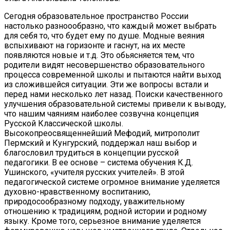
Сегодня образовательное пространство России
настолько разноообразно, что каждый может выбрать
для себя то, что будет ему по душе. Модные веяния
вспыхивают на горизонте и гаснут, на их месте
появляются новые и т.д. Это обьясняется тем, что
родители видят несовершенство образовательного
процесса современной школы и пытаются найти выход
из сложившейся ситуации. Эти же вопросы встали и
перед нами несколько лет назад. Поиски качественного
улучшения образовательной системы привели к выводу,
что нашим чаяниям наиболее созвучна концепция
Русской Классической школы.
Высокопреосвященнейший Мефодий, митрополит
Пермский и Кунгурский, поддержал наш выбор и
благословил трудиться в концепции русской
педагогики. В ее основе – система обучения К.Д.
Ушинского, «учителя русских учителей». В этой
педагогической системе огромное внимание уделяется
духовно-нравственному воспитанию,
природосообразному подходу, уважительному
отношению к традициям, родной истории и родному
языку. Кроме того, серьезное внимание уделяется