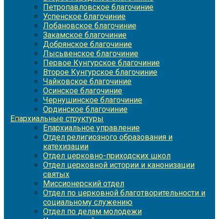
Петропавловское благочиние
Успенское благочиние
Лобановское благочиние
Закамское благочиние
Добрянское благочиние
Лысьвенское благочиние
Первое Кунгурское благочиние
Второе Кунгурское благочиние
Чайковское благочиние
Осинское благочиние
Чернушинское благочиние
Ординское благочиние
Епархиальные структуры
Епархиальное управление
Отдел религиозного образования и
катехизации
Отдел церковно-приходских школ
Отдел церковной истории и канонизации
святых
Миссионерский отдел
Отдел по церковной благотворительности и
социальному служению
Отдел по делам молодежи