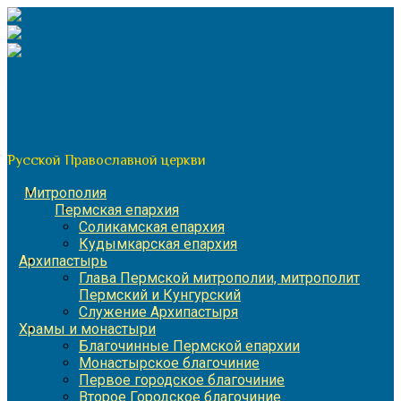
Перейти
к
содержимому
По благословению митрополита Пермского и Кунгурского
Игнатия
Пермская митрополия
Русской Православной церкви
Митрополия
Пермская епархия
Соликамская епархия
Кудымкарская епархия
Архипастырь
Глава Пермской митрополии, митрополит
Пермский и Кунгурский
Служение Архипастыря
Храмы и монастыри
Благочинные Пермской епархии
Монастырское благочиние
Первое городское благочиние
Второе Городское благочиние