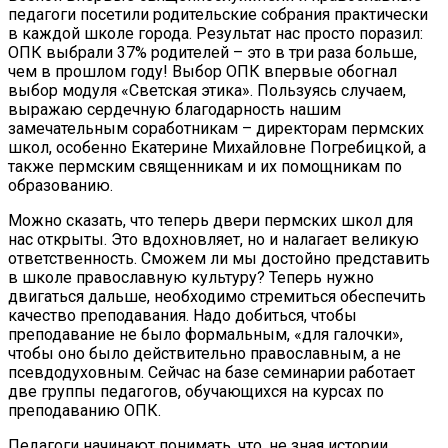
педагоги посетили родительские собрания практически
в каждой школе города. Результат нас просто поразил:
ОПК выбрали 37% родителей – это в три раза больше,
чем в прошлом году! Выбор ОПК впервые обогнал
выбор модуля «Светская этика». Пользуясь случаем,
выражаю сердечную благодарность нашим
замечательным соработникам – директорам пермских
школ, особенно Екатерине Михайловне Погребицкой, а
также пермским священникам и их помощникам по
образованию.
Можно сказать, что теперь двери пермских школ для
нас открыты. Это вдохновляет, но и налагает великую
ответственность. Сможем ли мы достойно представить
в школе православную культуру? Теперь нужно
двигаться дальше, необходимо стремиться обеспечить
качество преподавания. Надо добиться, чтобы
преподавание не было формальным, «для галочки»,
чтобы оно было действительно православным, а не
псевдодуховным. Сейчас на базе семинарии работает
две группы педагогов, обучающихся на курсах по
преподаванию ОПК.
Педагоги начинают понимать, что, не зная истории