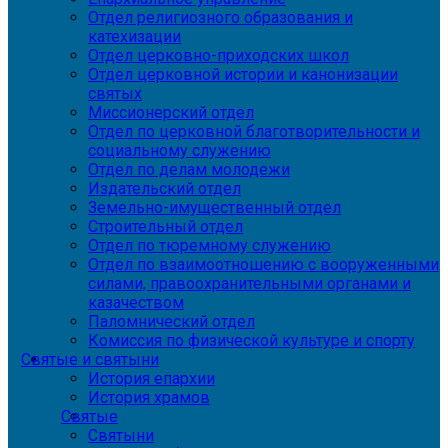
Отдел религиозного образования и
катехизации
Отдел церковно-приходских школ
Отдел церковной истории и канонизации
святых
Миссионерский отдел
Отдел по церковной благотворительности и
социальному служению
Отдел по делам молодежи
Издательский отдел
Земельно-имущественный отдел
Строительный отдел
Отдел по тюремному служению
Отдел по взаимоотношению с вооруженными
силами, правоохранительными органами и
казачеством
Паломнический отдел
Комиссия по физической культуре и спорту
Святые и святыни
История епархии
История храмов
Святые
Святыни