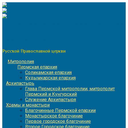
Перейти
к
содержимому
По благословению митрополита Пермского и Кунгурского
Игнатия
Пермская митрополия
Русской Православной церкви
Митрополия
Пермская епархия
Соликамская епархия
Кудымкарская епархия
Архипастырь
Глава Пермской митрополии, митрополит
Пермский и Кунгурский
Служение Архипастыря
Храмы и монастыри
Благочинные Пермской епархии
Монастырское благочиние
Первое городское благочиние
Второе Городское благочиние