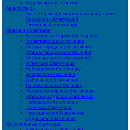
Кудымкарская епархия
Архипастырь
Глава Пермской митрополии, митрополит
Пермский и Кунгурский
Служение Архипастыря
Храмы и монастыри
Благочинные Пермской епархии
Монастырское благочиние
Первое городское благочиние
Второе Городское благочиние
Петропавловское благочиние
Успенское благочиние
Лобановское благочиние
Закамское благочиние
Добрянское благочиние
Лысьвенское благочиние
Первое Кунгурское благочиние
Второе Кунгурское благочиние
Чайковское благочиние
Осинское благочиние
Чернушинское благочиние
Ординское благочиние
Епархиальные структуры
Епархиальное управление