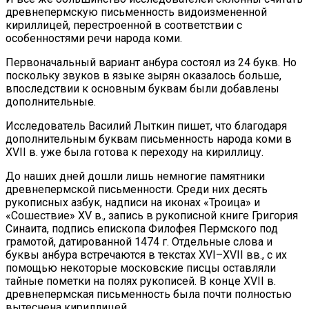
древнепермскую письменность видоизмененной
кириллицей, перестроенной в соответствии с
особенностями речи народа коми.
Первоначальный вариант анбура состоял из 24 букв. Но
поскольку звуков в языке зырян оказалось больше,
впоследствии к основным буквам были добавлены
дополнительные.
Исследователь Василий Лыткин пишет, что благодаря
дополнительным буквам письменность народа коми в
XVII в. уже была готова к переходу на кириллицу.
До наших дней дошли лишь немногие памятники
древнепермской письменности. Среди них десять
рукописных азбук, надписи на иконах «Троица» и
«Сошествие» XV в., запись в рукописной книге Григория
Синаита, подпись епископа Филофея Пермского под
грамотой, датированной 1474 г. Отдельные слова и
буквы анбура встречаются в текстах XVI–XVII вв., с их
помощью некоторые московские писцы оставляли
тайные пометки на полях рукописей. В конце XVII в.
древнепермская письменность была почти полностью
вытеснена кириллицей.