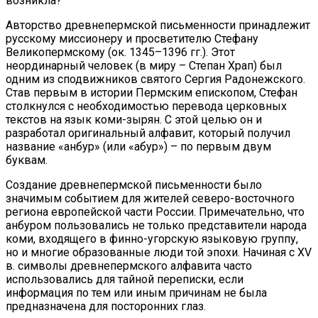
возникла?
Авторство древнепермской письменности принадлежит
русскому миссионеру и просветителю Стефану
Великопермскому (ок. 1345–1396 гг.). Этот
неординарный человек (в миру – Степан Храп) был
одним из сподвижников святого Сергия Радонежского.
Став первым в истории Пермским епископом, Стефан
столкнулся с необходимостью перевода церковных
текстов на язык коми-зырян. С этой целью он и
разработал оригинальный алфавит, который получил
название «анбур» (или «абур») – по первым двум
буквам.
Создание древнепермской письменности было
значимым событием для жителей северо-восточного
региона европейской части России. Примечательно, что
анбуром пользовались не только представители народа
коми, входящего в финно-угорскую языковую группу,
но и многие образованные люди той эпохи. Начиная с XV
в. символы древнепермского алфавита часто
использовались для тайной переписки, если
информация по тем или иным причинам не была
предназначена для посторонних глаз.