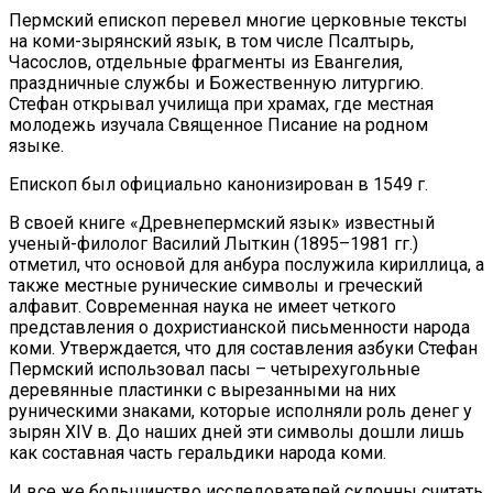
Пермский епископ перевел многие церковные тексты
на коми-зырянский язык, в том числе Псалтырь,
Часослов, отдельные фрагменты из Евангелия,
праздничные службы и Божественную литургию.
Стефан открывал училища при храмах, где местная
молодежь изучала Священное Писание на родном
языке.
Епископ был официально канонизирован в 1549 г.
В своей книге «Древнепермский язык» известный
ученый-филолог Василий Лыткин (1895–1981 гг.)
отметил, что основой для анбура послужила кириллица, а
также местные рунические символы и греческий
алфавит. Современная наука не имеет четкого
представления о дохристианской письменности народа
коми. Утверждается, что для составления азбуки Стефан
Пермский использовал пасы – четырехугольные
деревянные пластинки с вырезанными на них
руническими знаками, которые исполняли роль денег у
зырян XIV в. До наших дней эти символы дошли лишь
как составная часть геральдики народа коми.
И все же большинство исследователей склонны считать