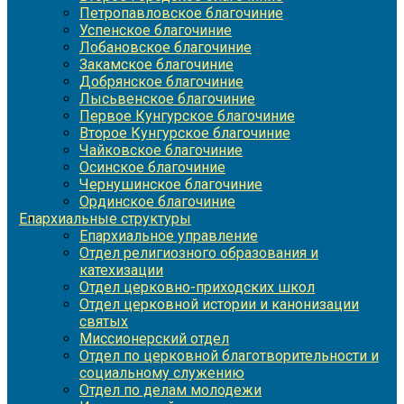
Петропавловское благочиние
Успенское благочиние
Лобановское благочиние
Закамское благочиние
Добрянское благочиние
Лысьвенское благочиние
Первое Кунгурское благочиние
Второе Кунгурское благочиние
Чайковское благочиние
Осинское благочиние
Чернушинское благочиние
Ординское благочиние
Епархиальные структуры
Епархиальное управление
Отдел религиозного образования и
катехизации
Отдел церковно-приходских школ
Отдел церковной истории и канонизации
святых
Миссионерский отдел
Отдел по церковной благотворительности и
социальному служению
Отдел по делам молодежи