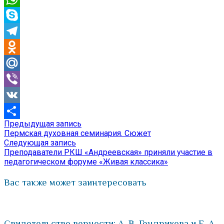
WhatsApp
Skype
Telegram
Odnoklassniki
Mail.Ru
Viber
VK
Предыдущая
Предыдущая запись
Навигация
Отправить
запись:
Пермская духовная семинария. Сюжет
по
Следующая
Следующая запись
запись:
Преподаватели РКШ «Андреевская» приняли участие в
записям
педагогическом форуме «Живая классика»
Вас также может заинтересовать
Свидетельство верности: А. В. Гендрикова и Е. А.