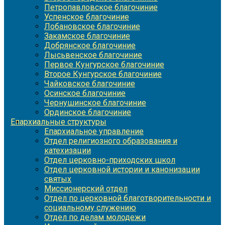
Петропавловское благочиние
Успенское благочиние
Лобановское благочиние
Закамское благочиние
Добрянское благочиние
Лысьвенское благочиние
Первое Кунгурское благочиние
Второе Кунгурское благочиние
Чайковское благочиние
Осинское благочиние
Чернушинское благочиние
Ординское благочиние
Епархиальные структуры
Епархиальное управление
Отдел религиозного образования и
катехизации
Отдел церковно-приходских школ
Отдел церковной истории и канонизации
святых
Миссионерский отдел
Отдел по церковной благотворительности и
социальному служению
Отдел по делам молодежи