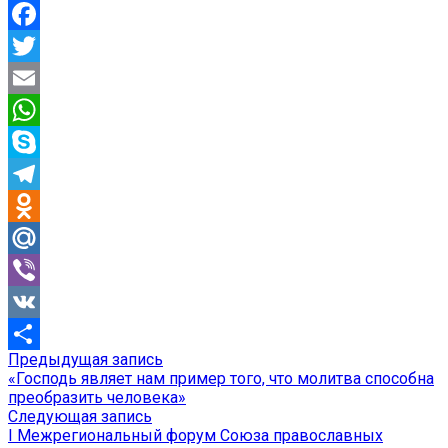
Facebook
Twitter
Email
WhatsApp
Skype
Telegram
Odnoklassniki
Mail.Ru
Viber
VK
Предыдущая
Предыдущая запись
Навигация
Отправить
запись:
«Господь являет нам пример того, что молитва способна
по
преобразить человека»
Следующая
Следующая запись
записям
запись:
I Межрегиональный форум Союза православных