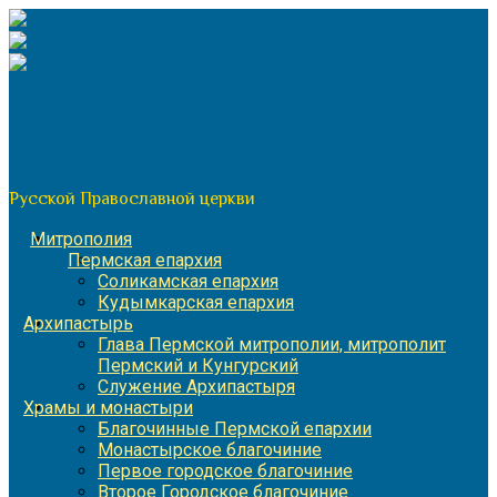
Перейти
к
содержимому
По благословению митрополита Пермского и Кунгурского
Игнатия
Пермская митрополия
Русской Православной церкви
Митрополия
Пермская епархия
Соликамская епархия
Кудымкарская епархия
Архипастырь
Глава Пермской митрополии, митрополит
Пермский и Кунгурский
Служение Архипастыря
Храмы и монастыри
Благочинные Пермской епархии
Монастырское благочиние
Первое городское благочиние
Второе Городское благочиние