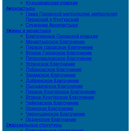
Кудымкарская епархия
Архипастырь
Глава Пермской митрополии, митрополит
Пермский и Кунгурский
Служение Архипастыря
Храмы и монастыри
Благочинные Пермской епархии
Монастырское благочиние
Первое городское благочиние
Второе Городское благочиние
Петропавловское благочиние
Успенское благочиние
Лобановское благочиние
Закамское благочиние
Добрянское благочиние
Лысьвенское благочиние
Первое Кунгурское благочиние
Второе Кунгурское благочиние
Чайковское благочиние
Осинское благочиние
Чернушинское благочиние
Ординское благочиние
Епархиальные структуры
Епархиальное управление