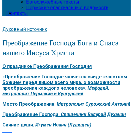
Богослужебные тексты
Пермские епархиальные ведомости
Контакты
Духовный источник
Преображение Господа Бога и Спаса
нашего Иисуса Христа
О празднике
Преображения Господня
«Преображение Господне является свидетельством
Божием перед лицом всего мира, о возможности
преображения каждого человека».
Мефодий,
митрополит Пермский и Кунгурский
Место Преображения.
Митрополит Сурожский Антоний
Преображение Господа.
Священник Валерий Духанин
Сияние души.
Игумен Иоанн (Лудищев)