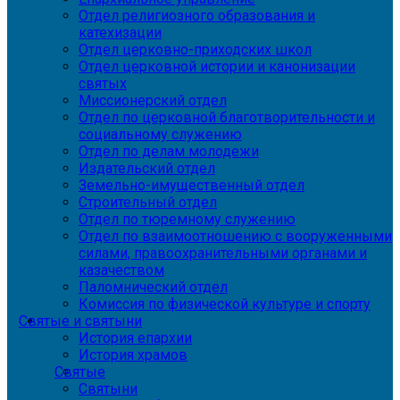
Отдел религиозного образования и
катехизации
Отдел церковно-приходских школ
Отдел церковной истории и канонизации
святых
Миссионерский отдел
Отдел по церковной благотворительности и
социальному служению
Отдел по делам молодежи
Издательский отдел
Земельно-имущественный отдел
Строительный отдел
Отдел по тюремному служению
Отдел по взаимоотношению с вооруженными
силами, правоохранительными органами и
казачеством
Паломнический отдел
Комиссия по физической культуре и спорту
Святые и святыни
История епархии
История храмов
Святые
Святыни