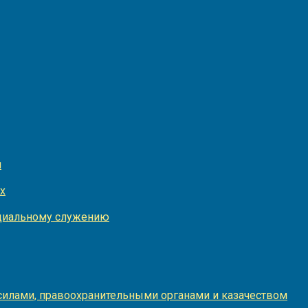
и
х
оциальному служению
илами, правоохранительными органами и казачеством