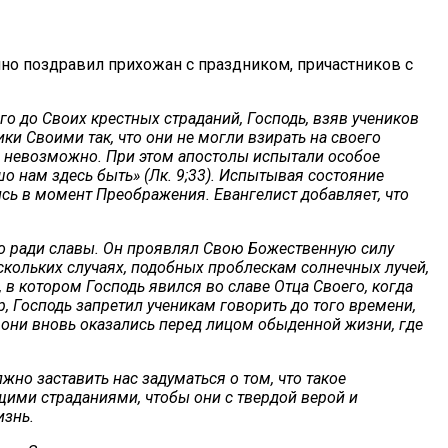
но поздравил прихожан с праздником, причастников с
о до Своих крестных страданий, Господь, взяв учеников
ки Своими так, что они не могли взирать на своего
ло невозможно. При этом апостолы испытали особое
шо нам здесь быть» (Лк. 9;33). Испытывая состояние
сь в момент Преображения. Евангелист добавляет, что
во ради славы. Он проявлял Свою Божественную силу
кольких случаях, подобных проблескам солнечных лучей,
в котором Господь явился во славе Отца Своего, когда
, Господь запретил ученикам говорить до того времени,
то они вновь оказались перед лицом обыденной жизни, где
но заставить нас задуматься о том, что такое
щими страданиями, чтобы они с твердой верой и
изнь.