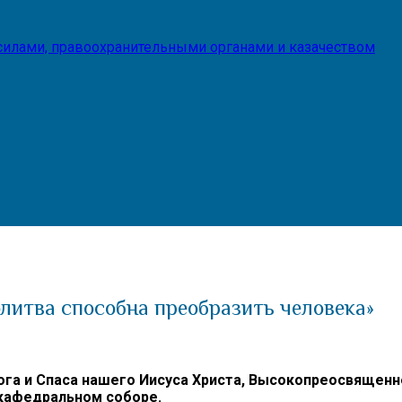
илами, правоохранительными органами и казачеством
олитва способна преобразить человека»
Бога и Спаса нашего Иисуса Христа, Высокопреосвящен
кафедральном соборе.