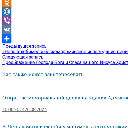
Telegram
Odnoklassniki
Mail.Ru
Viber
VK
Предыдущая
Предыдущая запись
Навигация
Отправить
запись:
«Непоколебимое и бескомпромиссное исповедание веры 
по
Следующая
Следующая запись
запись:
Преображение Господа Бога и Спаса нашего Иисуса Хрис
записям
Вас также может заинтересовать
Открытие мемориальной доски на здании Админи
10.06.2024
26.08.2024
В День памяти и скорби у монумента сотрудника