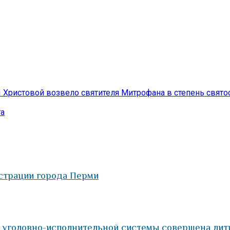
Христовой возвело святителя Митрофана в степень свято
та
страции города Перми
м уголовно-исполнительной системы совершена лит