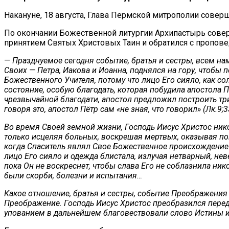
Накануне, 18 августа, Глава Пермской митрополии сове
По окончании Божественной литургии Архипастырь совер
принятием Святых Христовых Таин и обратился с пропов
—
Празднуемое сегодня событие, братья и сестры, всем на
Своих — Петра, Иакова и Иоанна, поднялся на гору, чтобы 
Божественного Учителя, потому что лицо Его сияло, как с
состояние, особую благодать, которая побудила апостола П
чрезвычайной благодати, апостол предложил построить тр
говоря это, апостол Пётр сам «не зная, что говорил» (Лк.9;
Во время Своей земной жизни, Господь Иисус Христос ник
только исцеляя больных, воскрешая мертвых, оказывая п
когда Спаситель являл Свое Божественное происхождение. 
лицо Его сияло и одежда блистала, излучая нетварный, не
пока Он не воскреснет, чтобы слава Его не соблазнила ник
были скорби, болезни и испытания…
Какое отношение, братья и сестры, событие Преображения 
Преображение. Господь Иисус Христос преобразился перед 
упованием в дальнейшем благовествовали слово Истины и 