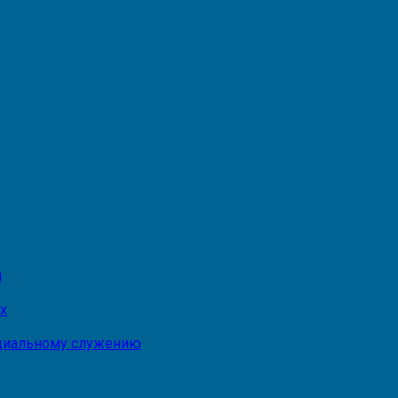
и
х
оциальному служению