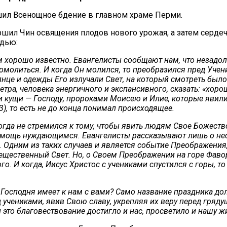
ршил Всенощное бдение в главном храме Перми.
шил Чин освящения плодов нового урожая, а затем сердеч
едью:
м хорошо известно. Евангелисты сообщают нам, что незадолг
помолиться. И когда Он молился, то преобразился пред Учени
олнце и одежды Его излучали Свет, на который смотреть бы
етра, человека энергичного и экспансивного, сказать: «хоро
и кущи — Господу, пророками Моисею и Илие, которые явили
33), то есть не до конца понимал происходящее.
огда не стремился к тому, чтобы явить людям Свое Божест
омощь нуждающимся. Евангелисты рассказывают лишь о нес
Одним из таких случаев и является событие Преображения, 
вещественный Свет. Но, о Своем Преображении на горе Фавор
ого. И когда, Иисус Христос с учениками спустился с горы, 
Господня имеет к нам с вами? Само название праздника долж
учениками, явив Свою славу, укрепляя их веру перед гряду
это благовествование достигло и нас, просветило и нашу ж