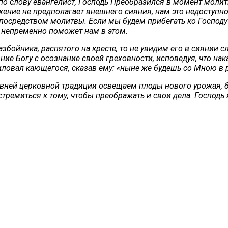
о по слову евангелист, Господь Преобразился в момент моли
жение не предполагает внешнего сияния, нам это недоступн
осредством молитвы. Если мы будем прибегать ко Господу
ь непременно поможет нам в этом.
ойника, распятого на кресте, то не увидим его в сиянии сл
е Богу с осознание своей греховности, исповедуя, что нака
овал кающегося, сказав ему: «ныне же будешь со Мною в ра
ревней церковной традиции освещаем плоды нового урожая, 
тремиться к тому, чтобы преображать и свои дела. Господь 