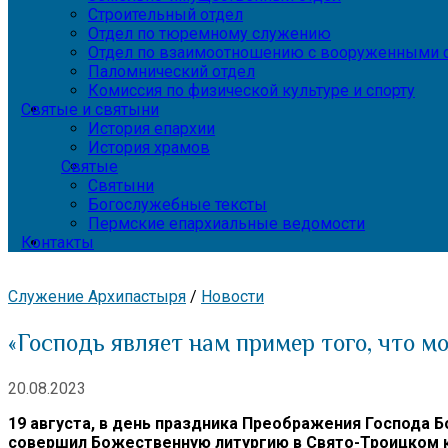
Строительный отдел
Отдел по тюремному служению
Отдел по взаимоотношению с вооруженными с
Паломнический отдел
Комиссия по физической культуре и спорту
Святые и святыни
История епархии
История храмов
Святые
Святыни
Богослужебные тексты
Пермские епархиальные ведомости
Контакты
Служение Архипастыря
/
Новости
«Господь являет нам пример того, что м
20.08.2023
19 августа, в день праздника Преображения Господа 
совершил Божественную литургию в Свято-Троицком 