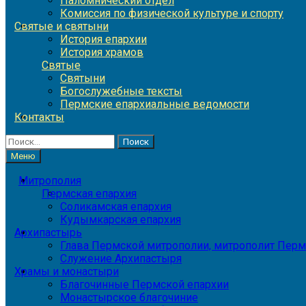
Паломнический отдел
Комиссия по физической культуре и спорту
Святые и святыни
История епархии
История храмов
Святые
Святыни
Богослужебные тексты
Пермские епархиальные ведомости
Контакты
Найти:
Меню
Митрополия
Пермская епархия
Соликамская епархия
Кудымкарская епархия
Архипастырь
Глава Пермской митрополии, митрополит Перм
Служение Архипастыря
Храмы и монастыри
Благочинные Пермской епархии
Монастырское благочиние