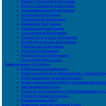
Первое городское благочиние
Второе Городское благочиние
Петропавловское благочиние
Успенское благочиние
Лобановское благочиние
Закамское благочиние
Добрянское благочиние
Лысьвенское благочиние
Первое Кунгурское благочиние
Второе Кунгурское благочиние
Чайковское благочиние
Осинское благочиние
Чернушинское благочиние
Ординское благочиние
Епархиальные структуры
Епархиальное управление
Отдел религиозного образования и катехизаци
Отдел церковно-приходских школ
Отдел церковной истории и канонизации святы
Миссионерский отдел
Отдел по церковной благотворительности и с
Отдел по делам молодежи
Издательский отдел
Земельно-имущественный отдел