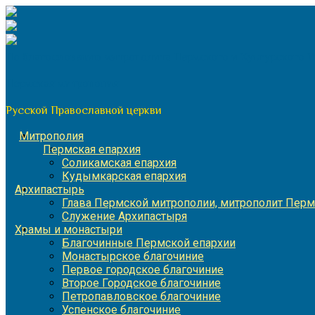
Перейти
к
содержимому
По благословению митрополита Пермского и Кунгурского 
Пермская митрополия
Русской Православной церкви
Митрополия
Пермская епархия
Соликамская епархия
Кудымкарская епархия
Архипастырь
Глава Пермской митрополии, митрополит Перм
Служение Архипастыря
Храмы и монастыри
Благочинные Пермской епархии
Монастырское благочиние
Первое городское благочиние
Второе Городское благочиние
Петропавловское благочиние
Успенское благочиние