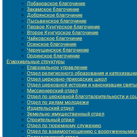
Лобановское благочиние
Закамское благочиние
Добрянское благочиние
Лысьвенское благочиние
Первое Кунгурское благочиние
Второе Кунгурское благочиние
Чайковское благочиние
Осинское благочиние
Чернушинское благочиние
Ординское благочиние
Епархиальные структуры
Епархиальное управление
Отдел религиозного образования и катехизаци
Отдел церковно-приходских школ
Отдел церковной истории и канонизации святы
Миссионерский отдел
Отдел по церковной благотворительности и с
Отдел по делам молодежи
Издательский отдел
Земельно-имущественный отдел
Строительный отдел
Отдел по тюремному служению
Отдел по взаимоотношению с вооруженными с