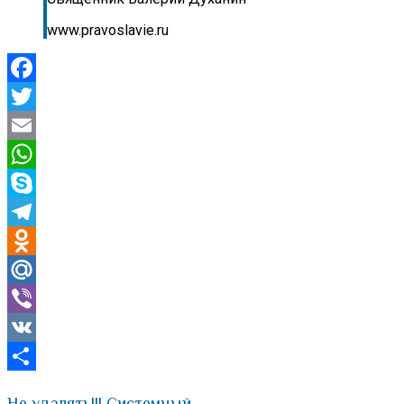
www.pravoslavie.ru
Facebook
Twitter
Email
WhatsApp
Skype
Telegram
Odnoklassniki
Mail.Ru
Viber
VK
Отправить
Не удалять!!! Системный