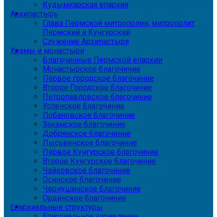
Кудымкарская епархия
Архипастырь
Глава Пермской митрополии, митрополит
Пермский и Кунгурский
Служение Архипастыря
Храмы и монастыри
Благочинные Пермской епархии
Монастырское благочиние
Первое городское благочиние
Второе Городское благочиние
Петропавловское благочиние
Успенское благочиние
Лобановское благочиние
Закамское благочиние
Добрянское благочиние
Лысьвенское благочиние
Первое Кунгурское благочиние
Второе Кунгурское благочиние
Чайковское благочиние
Осинское благочиние
Чернушинское благочиние
Ординское благочиние
Епархиальные структуры
Епархиальное управление