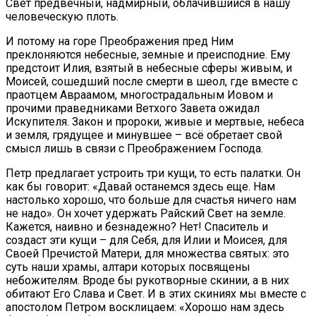
Свет предвечный, надмирный, облачившийся в нашу
человеческую плоть.
И потому на горе Преображения пред Ним
преклоняются небесные, земные и преисподние. Ему
предстоит Илия, взятый в небесные сферы живым, и
Моисей, сошедший после смерти в шеол, где вместе с
праотцем Авраамом, многострадальным Иовом и
прочими праведниками Ветхого Завета ожидал
Искупителя. Закон и пророки, живые и мертвые, небеса
и земля, грядущее и минувшее – всё обретает свой
смысл лишь в связи с Преображением Господа.
Петр предлагает устроить три кущи, то есть палатки. Он
как бы говорит: «Давай останемся здесь еще. Нам
настолько хорошо, что больше для счастья ничего нам
не надо». Он хочет удержать Райский Свет на земле.
Кажется, наивно и безнадежно? Нет! Спаситель и
создаст эти кущи – для Себя, для Илии и Моисея, для
Своей Пречистой Матери, для множества святых: это
суть наши храмы, алтари которых посвящены
небожителям. Вроде бы рукотворные скинии, а в них
обитают Его Слава и Свет. И в этих скиниях мы вместе с
апостолом Петром восклицаем: «Хорошо нам здесь