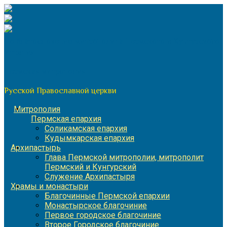
Перейти
к
содержимому
По благословению митрополита Пермского и Кунгурского
Игнатия
Пермская митрополия
Русской Православной церкви
Митрополия
Пермская епархия
Соликамская епархия
Кудымкарская епархия
Архипастырь
Глава Пермской митрополии, митрополит
Пермский и Кунгурский
Служение Архипастыря
Храмы и монастыри
Благочинные Пермской епархии
Монастырское благочиние
Первое городское благочиние
Второе Городское благочиние