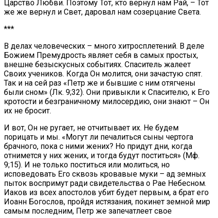
Царство Любви. Поэтому Тот, кто вернул нам Рай, – Тот
же же вернул и Свет, даровал нам созерцание Света.
***
В делах человеческих – много хитросплетений. В деле
Божием Премудрость являет себя в самых простых,
внешне безыскусных событиях. Спаситель жалеет
Своих учеников. Когда Он молится, они зачастую спят.
Так и на сей раз «Петр же и бывшие с ним отягчены
были сном» (Лк. 9;32). Они привыкли к Спасителю, к Его
кротости и безграничному милосердию, они знают – Он
их не бросит.
И вот, Он не ругает, не отчитывает их. Не будем
порицать и мы. «Могут ли печалиться сыны чертога
брачного, пока с ними жених? Но придут дни, когда
отнимется у них жених, и тогда будут поститься» (Мф.
9;15). И не только поститься или молиться, но
исповедовать Его сквозь кровавые муки – ад земных
пыток воспримут ради свидетельства о Рае Небесном.
Иаков из всех апостолов убит будет первым, а брат его
Иоанн Богослов, пройдя истязания, покинет земной мир
самым последним, Петр же запечатлеет свое