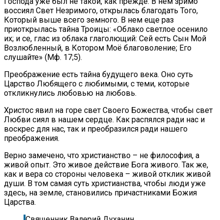
Господа уже был не такой, как прежде. В нем зримо
воссиял Свет Незримого, открылась благодать Того,
Который выше всего земного. В нем еще раз
приоткрылась тайна Троицы: «Облако светлое осенило
их; и се, глас из облака глаголющий: Сей есть Сын Мой
Возлюбленный, в Котором Моё благоволение; Его
слушайте» (Мф. 17;5).
Преображение есть тайна будущего века. Оно суть
Царство Любящего с любимыми, с теми, которые
откликнулись любовью на любовь.
Христос явил на горе свет Своего Божества, чтобы свет
Любви сиял в нашем сердце. Как распялся ради нас и
воскрес для нас, так и преобразился ради нашего
преображения.
Верно замечено, что христианство – не философия, а
живой опыт. Это живое действие Бога живого. Так же,
как и вера со стороны человека – живой отклик живой
души. В том самая суть христианства, чтобы люди уже
здесь, на земле, становились причастниками Божия
Царства.
Священник Валерий Духанин