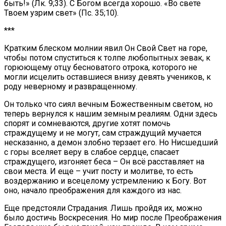
быть!» (Лк. 9;33). С Богом всегда хорошо. «Во свете
Твоем узрим свет» (Пс. 35;10).
***
Кратким блеском молнии явил Он Свой Свет на горе,
чтобы потом спуститься к толпе любопытных зевак, к
горюющему отцу бесноватого отрока, которого не
могли исцелить оставшиеся внизу девять учеников, к
роду неверному и развращенному.
Он только что сиял вечным Божественным светом, но
теперь вернулся к нашим земным реалиям. Одни здесь
спорят и сомневаются, другие хотят помочь
страждущему и не могут, сам страждущий мучается
несказанно, а демон злобно терзает его. Но Нисшедший
с горы вселяет веру в слабое сердце, спасает
страждущего, изгоняет беса – Он всё расставляет на
свои места. И еще – учит посту и молитве, то есть
воздержанию и всецелому устремлению к Богу. Вот
оно, начало преображения для каждого из нас.
Еще предстояли Страдания. Лишь пройдя их, можно
было достичь Воскресения. Но мир после Преображения