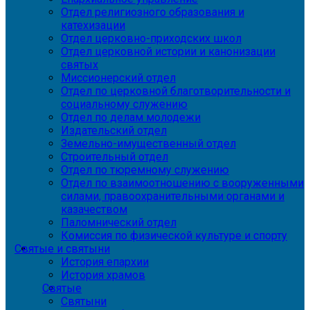
Отдел религиозного образования и
катехизации
Отдел церковно-приходских школ
Отдел церковной истории и канонизации
святых
Миссионерский отдел
Отдел по церковной благотворительности и
социальному служению
Отдел по делам молодежи
Издательский отдел
Земельно-имущественный отдел
Строительный отдел
Отдел по тюремному служению
Отдел по взаимоотношению с вооруженными
силами, правоохранительными органами и
казачеством
Паломнический отдел
Комиссия по физической культуре и спорту
Святые и святыни
История епархии
История храмов
Святые
Святыни