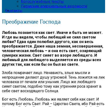
Богослужебные тексты
Пермские епархиальные ведомости
Контакты
Преображение Господа
Любовь познается как свет. Иначе и быть не может.
И где вы видели, чтобы любящий не сиял светом
любви? Едва один полюбил другого, как он весь
преображается. Даже наша земная, несовершенная,
человеческая любовь – и она есть свет, озаряющий
сумерки жизни. Свет сияет во взоре любящего. И
любимый для любящего выделяется из среды всех
других так, как если бы он был во свете.
Злоба помрачает лицо. Ненависть, злые мысли и
непрощение делают душу угрюмой. Тень ложится на лик
человека от печали или уныния. Лицо же любящего
сияет светом, подобно тому как утренняя роса хранит в
себе свет восходящего Солнца.
Бог есть Любовь. Любовь же являет себя как свет. И
потому Бог есть Свет. Рай – Царство Света, ибо Рай есть