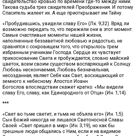
свидетельство кровью по времени где-то между ними.
Такова судьба трех свидетелей Преображения. И потому
Спаситель жалеет их. А еще приоткрывает им Тайну.
«Пробудившись, увидели славу Его» (Лк. 9;32). Вряд ли
возможно передать то, что пережили они в этот момент.
Самые счастливые моменты нашей жизни,
наполненные беззаветной любовью и радостью, не
сравнятся с сокровищем того, что открылось трем
избранным ученикам Господа. Сердце их чувствует
прикосновение Света и пробуждается, словно майский
цветок, всем своим существом воспаряющий к Солнцу.
Любовь нескончаемая, Любовь безначальная,
несозданная, являет Себя как Свет, восхищающий от
земного к небесному. Апостол Иоанн
Богослов впоследствии скажет кратко: «Мы видели
славу Его, славу, как Единородного от Отца» (Ин. 1;14).
***
«Свет во тьме светит, и тьма не объяла его» (Ин. 1;5).
Сын Божий никогда не лишался Светоносной Славы
Своей. «Свет пришел в мир» (Ин. 3;19), но как бы
грешные люди общались с Ним, если и на видимое