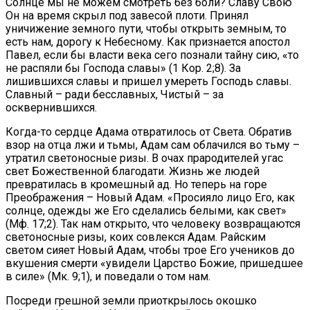
Солнце мы не можем смотреть без боли? Славу Свою
Он на время скрыл под завесой плоти. Принял
уничижение земного пути, чтобы открыть земным, то
есть нам, дорогу к Небесному. Как признается апостол
Павел, если бы власти века сего познали тайну сию, «то
не распяли бы Господа славы» (1 Кор. 2;8). За
лишившихся славы и пришел умереть Господь славы.
Славный – ради бесславных, Чистый – за
осквернившихся.
Когда-то сердце Адама отвратилось от Света. Обратив
взор на отца лжи и тьмы, Адам сам облачился во тьму –
утратил светоносные ризы. В очах прародителей угас
свет Божественной благодати. Жизнь же людей
превратилась в кромешный ад. Но теперь на горе
Преображения – Новый Адам. «Просияло лицо Его, как
солнце, одежды же Его сделались белыми, как свет»
(Мф. 17;2). Так нам открыто, что человеку возвращаются
светоносные ризы, коих совлекся Адам. Райским
светом сияет Новый Адам, чтобы трое Его учеников до
вкушения смерти «увидели Царство Божие, пришедшее
в силе» (Мк. 9;1), и поведали о том нам.
Посреди грешной земли приоткрылось окошко