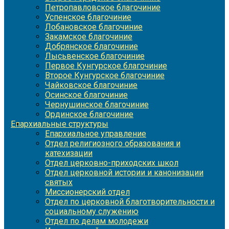
Петропавловское благочиние
Успенское благочиние
Лобановское благочиние
Закамское благочиние
Добрянское благочиние
Лысьвенское благочиние
Первое Кунгурское благочиние
Второе Кунгурское благочиние
Чайковское благочиние
Осинское благочиние
Чернушинское благочиние
Ординское благочиние
Епархиальные структуры
Епархиальное управление
Отдел религиозного образования и
катехизации
Отдел церковно-приходских школ
Отдел церковной истории и канонизации
святых
Миссионерский отдел
Отдел по церковной благотворительности и
социальному служению
Отдел по делам молодежи