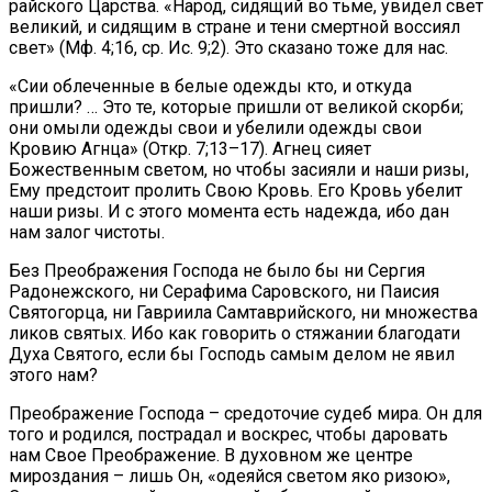
райского Царства. «Народ, сидящий во тьме, увидел свет
великий, и сидящим в стране и тени смертной воссиял
свет» (Мф. 4;16, ср. Ис. 9;2). Это сказано тоже для нас.
«Сии облеченные в белые одежды кто, и откуда
пришли? … Это те, которые пришли от великой скорби;
они омыли одежды свои и убелили одежды свои
Кровию Агнца» (Откр. 7;13–17). Агнец сияет
Божественным светом, но чтобы засияли и наши ризы,
Ему предстоит пролить Свою Кровь. Его Кровь убелит
наши ризы. И с этого момента есть надежда, ибо дан
нам залог чистоты.
Без Преображения Господа не было бы ни Сергия
Радонежского, ни Серафима Саровского, ни Паисия
Святогорца, ни Гавриила Самтаврийского, ни множества
ликов святых. Ибо как говорить о стяжании благодати
Духа Святого, если бы Господь самым делом не явил
этого нам?
Преображение Господа – средоточие судеб мира. Он для
того и родился, пострадал и воскрес, чтобы даровать
нам Свое Преображение. В духовном же центре
мироздания – лишь Он, «одеяйся светом яко ризою»,