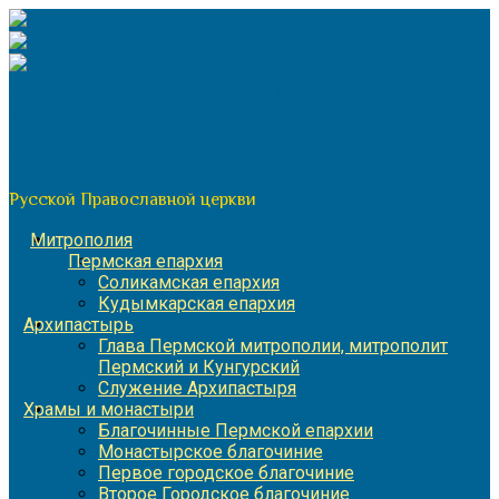
Перейти
к
содержимому
По благословению митрополита Пермского и Кунгурского
Игнатия
Пермская митрополия
Русской Православной церкви
Митрополия
Пермская епархия
Соликамская епархия
Кудымкарская епархия
Архипастырь
Глава Пермской митрополии, митрополит
Пермский и Кунгурский
Служение Архипастыря
Храмы и монастыри
Благочинные Пермской епархии
Монастырское благочиние
Первое городское благочиние
Второе Городское благочиние