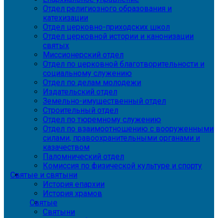
Отдел религиозного образования и
катехизации
Отдел церковно-приходских школ
Отдел церковной истории и канонизации
святых
Миссионерский отдел
Отдел по церковной благотворительности и
социальному служению
Отдел по делам молодежи
Издательский отдел
Земельно-имущественный отдел
Строительный отдел
Отдел по тюремному служению
Отдел по взаимоотношению с вооруженными
силами, правоохранительными органами и
казачеством
Паломнический отдел
Комиссия по физической культуре и спорту
Святые и святыни
История епархии
История храмов
Святые
Святыни