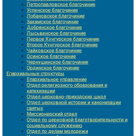
Петропавловское благочиние
Успенское благочиние
Лобановское благочиние
Закамское благочиние
Добрянское благочиние
Лысьвенское благочиние
Первое Кунгурское благочиние
Второе Кунгурское благочиние
Чайковское благочиние
Осинское благочиние
Чернушинское благочиние
Ординское благочиние
Епархиальные структуры
Епархиальное управление
Отдел религиозного образования и
катехизации
Отдел церковно-приходских школ
Отдел церковной истории и канонизации
святых
Миссионерский отдел
Отдел по церковной благотворительности и
социальному служению
Отдел по делам молодежи