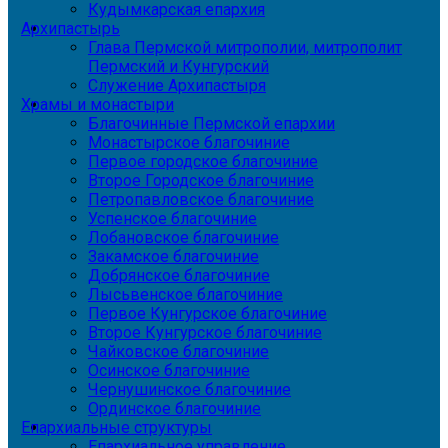
Кудымкарская епархия
Архипастырь
Глава Пермской митрополии, митрополит
Пермский и Кунгурский
Служение Архипастыря
Храмы и монастыри
Благочинные Пермской епархии
Монастырское благочиние
Первое городское благочиние
Второе Городское благочиние
Петропавловское благочиние
Успенское благочиние
Лобановское благочиние
Закамское благочиние
Добрянское благочиние
Лысьвенское благочиние
Первое Кунгурское благочиние
Второе Кунгурское благочиние
Чайковское благочиние
Осинское благочиние
Чернушинское благочиние
Ординское благочиние
Епархиальные структуры
Епархиальное управление