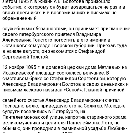
Летом 1895 г. в жизни А.В. Болотова произошло
событие, к которому он будет возвращаться не раз и в
своих дневниках, и в воспоминаниях и письмах: не
обремененный
служебными обязанностями, он принимает приглашение
своего петербургского приятеля Владимира
Алексеевича Толстого погостить в его имении в
Осташковском уезде Тверской губернии. Приехав туда
в начале августа, он знакомится с Стефанидой
Сергеевной Толстой.
12 ноября 1895 г. в домовой церкви дома Мятлевых на
Исаакиевской площади состоялось венчание. В
счастливом браке со Стефанидой Сергеевной, которую
Александр Владимирович Болотов в своих дневниках и
письмам ласково называл «Сепой». Главной причиной
семейного счастья Александр Владимирович считал
Господню волю, приведшую его на Селигер. Молодые
супруги поселились в Петербурге, на
Пантелеимоновской улице, напротив старинного храма
великомученика и целителя Пантелеймона. Лето, по
обычаю, они проводили в фамильной усадьбе Любань-