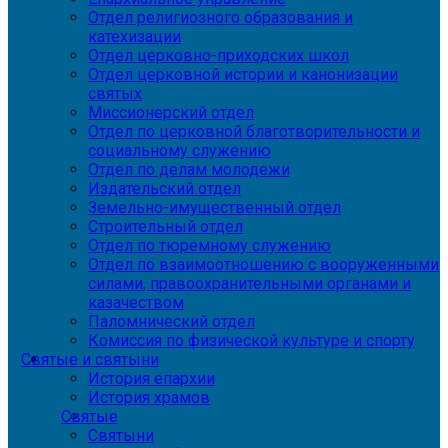
Отдел религиозного образования и
катехизации
Отдел церковно-приходских школ
Отдел церковной истории и канонизации
святых
Миссионерский отдел
Отдел по церковной благотворительности и
социальному служению
Отдел по делам молодежи
Издательский отдел
Земельно-имущественный отдел
Строительный отдел
Отдел по тюремному служению
Отдел по взаимоотношению с вооруженными
силами, правоохранительными органами и
казачеством
Паломнический отдел
Комиссия по физической культуре и спорту
Святые и святыни
История епархии
История храмов
Святые
Святыни