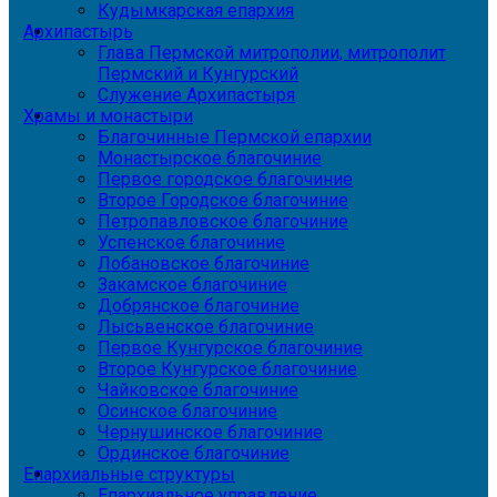
Кудымкарская епархия
Архипастырь
Глава Пермской митрополии, митрополит
Пермский и Кунгурский
Служение Архипастыря
Храмы и монастыри
Благочинные Пермской епархии
Монастырское благочиние
Первое городское благочиние
Второе Городское благочиние
Петропавловское благочиние
Успенское благочиние
Лобановское благочиние
Закамское благочиние
Добрянское благочиние
Лысьвенское благочиние
Первое Кунгурское благочиние
Второе Кунгурское благочиние
Чайковское благочиние
Осинское благочиние
Чернушинское благочиние
Ординское благочиние
Епархиальные структуры
Епархиальное управление