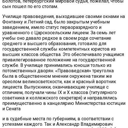
Болотов, петербургский мировой судья, пожелал, чтобы
сын пошел по его стопам.
Училище правоведения, выходившее своими окнами на
Фонтанку и Летний сад, было закрытым учебным
заведением, имело статус перворазрядного и
уравненного с Царскосельским лицеем. За семь лет
учебы оно давало редкое в своем роде сочетание
среднего и высшего образования, готовило для
государственной службы компетентных юристов из
высших классов общества. Это обеспечивало учащимся
привилегированное положение на государственной
службе. В училище принимались юноши только из
потомственных дворян. «Правоведская» треуголка
была в общественном мнении окружена таким же
ореолом великосветскости, как и красный воротник
лицеиста. Выпускники, оканчивающие училище с
отличием, получали чины IX и X классов (титулярного
советника и коллежского секретаря) и направлялись
преимущественно в канцелярию Министерства юстиции
и Сената
и в судебные места по губерниям, в соответствии с
успехами каждого. Так и Александр Владимирович