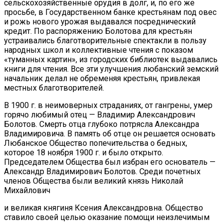
сельскохозяйственные орудия в долг, и, по его же
просьбе, в Государственном банке крестьянам под овес
и рожь нового урожая выдавался посреднический
кредит. По распоряжению Болотова для крестьян
устраивались благотворительные спектакли в пользу
народных школ и коллективные чтения с показом
«туманных картин», из городских библиотек выдавались
книги для чтения. Все эти улучшения любанский земский
начальник делал не обременяя крестьян, привлекая
местных благотворителей.
В 1900 г. в неимоверных страданиях, от гангрены, умер
горячо любимый отец — Владимир Александрович
Болотов. Смерть отца глубоко потрясла Александра
Владимировича. В память об отце он решается основать
Любанское Общество попечительства о бедных,
которое 18 ноября 1900 г. и было открыто.
Председателем Общества был избран его основатель —
Александр Владимирович Болотов. Среди почетных
членов Общества были великий князь Николай
Михайлович
и великая княгиня Ксения Александровна. Общество
ставило своей целью оказание помощи неизлечимым