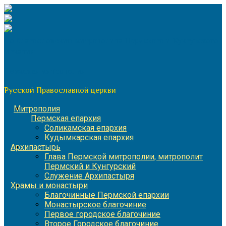
Перейти
к
содержимому
По благословению митрополита Пермского и Кунгурского
Игнатия
Пермская митрополия
Русской Православной церкви
Митрополия
Пермская епархия
Соликамская епархия
Кудымкарская епархия
Архипастырь
Глава Пермской митрополии, митрополит
Пермский и Кунгурский
Служение Архипастыря
Храмы и монастыри
Благочинные Пермской епархии
Монастырское благочиние
Первое городское благочиние
Второе Городское благочиние