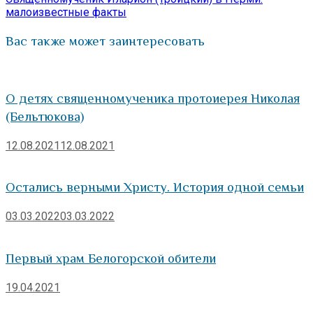
записям
малоизвестные факты
Вас также может заинтересовать
О детях священномученика протоиерея Николая
(Бельтюкова)
12.08.2021
12.08.2021
Остались верными Христу. История одной семьи
03.03.2022
03.03.2022
Первый храм Белогорской обители
19.04.2021