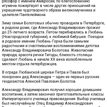
рясофор с именем Амвросий, по благословению
игумена пожертвует в числе других приношений на
украшение чудотворного образа великомученика и
целителя Пантелеймона
Зиму семья Болотовых обычно проводила в Петербурге,
в родном доме, где Александр Владимирович прожил
до 25-летнего возраста. Летом перебирались в Любань
(Новгородской губернии), к любимой бабушке. Поездки
в родовое имение Любань-Горка были самыми
радостными и счастливыми воспоминаниями детства
Александр Владимировича Болотова. Живописная
природа, красота речки Тигоды, близость столицы
сделают Любань в начале XX века излюбленным
местом отдыха петербуржцев.
В ограде Любанской церкви Петра и Павла был
похоронен дед Александра — один из первых русских
геодезистов Алексей Павлович Болотов.
Александр Владимирович получил хорошее домашнее
воспитание, а затем закончил приготовительные классы
Императорского училища правоведения. Выбор училища
был неслучайным. Отец Владимир Александрович