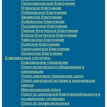
Петропавловское благочиние
Успенское благочиние
Лобановское благочиние
Закамское благочиние
Добрянское благочиние
Лысьвенское благочиние
Первое Кунгурское благочиние
Второе Кунгурское благочиние
Чайковское благочиние
Осинское благочиние
Чернушинское благочиние
Ординское благочиние
Епархиальные структуры
Епархиальное управление
Отдел религиозного образования и
катехизации
Отдел церковно-приходских школ
Отдел церковной истории и канонизации
святых
Миссионерский отдел
Отдел по церковной благотворительности и
социальному служению
Отдел по делам молодежи