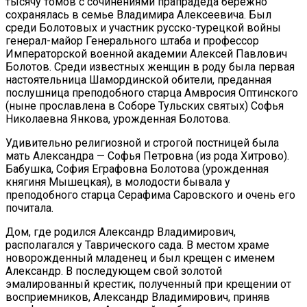
тысячу томов с сочинениями прапрадеда бережно
сохранялась в семье Владимира Алексеевича. Был
среди Болотовых и участник русско-турецкой войны
генерал-майор Генерального штаба и профессор
Императорской военной академии Алексей Павлович
Болотов. Среди известных женщин в роду была первая
настоятельница Шамординской обители, преданная
послушница преподобного старца Амвросия Оптинского
(ныне прославлена в Соборе Тульских святых) Софья
Николаевна Янкова, урожденная Болотова.
Удивительно религиозной и строгой постницей была
мать Александра — Софья Петровна (из рода Хитрово).
Бабушка, София Еграфовна Болотова (урожденная
княгиня Мышецкая), в молодости бывала у
преподобного старца Серафима Саровского и очень его
почитала.
Дом, где родился Александр Владимирович,
располагался у Таврического сада. В местом храме
новорожденный младенец и был крещен с именем
Александр. В последующем свой золотой
эмалированный крестик, полученный при крещении от
восприемников, Александр Владимирович, приняв