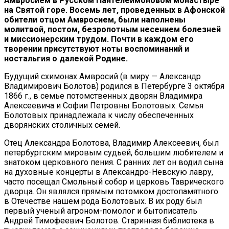
Амвросием в Русском Пантелеймоновом монастыре
на Святой горе. Восемь лет, проведенных в Афонской
обители отцом Амвросием, были наполнены
молитвой, постом, безропотным несением болезней
и миссионерским трудом. Почти в каждом его
творении присутствуют ноты воспоминаний и
ностальгия о далекой Родине.
Будущий схимонах Амвросий (в миру — Александр
Владимирович Болотов) родился в Петербурге 3 октября
1866 г., в семье потомственных дворян Владимира
Алексеевича и Софии Петровны Болотовых. Семья
Болотовых принадлежала к числу обеспеченных
дворянских столичных семей.
Отец Александра Болотова, Владимир Алексеевич, был
петербургским мировым судьей, большим любителем и
знатоком церковного пения. С ранних лет он водил сына
на духовные концерты в Апександро-Невскую лавру,
часто посещал Смольный собор и церковь Таврического
дворца. Он являлся прямым потомком достопамятного
в Отечестве нашем рода Болотовых. В их роду был
первый ученый агроном-помолог и бытописатель
Андрей Тимофеевич Болотов. Старинная библиотека в