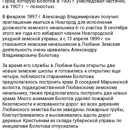
Горка, которую Болотов в 1900 г. унаследовал частично,
а в 1907 г. — полностью.
В феврале 1897 г. Александр Владимирович получил
приглашение явиться в Новгород для исполнения
должности земского начальника 6-го участка. В сентябре
этого же года его избирают членом Новгородской
уездной земской управы, а с 13 апреля 1899 г. он
становится земским начальником в Любани. Земская
деятельность очень нравилась Александру
Владимировичу Болотову.
За время его службы в Любани были открыты две
новые земские школы и готовились к открытию еще
четыре; поблизости стараниями Болотова
предполагалось построить храм. В соседней Марьинской
волости, подведомственной Любанскому земскому
начальнику, также предполагалось построить два новых
храма. Много внимания Болотов уделял пожарной
безопасности и исправности дорог: во всех деревнях
Любанского земства были заведены пожарные трубы,
благоустраивались и высаживались вдоль дорог
деревья. Крестьянам из склада губернской управы по
инициативе Болотова отпускались