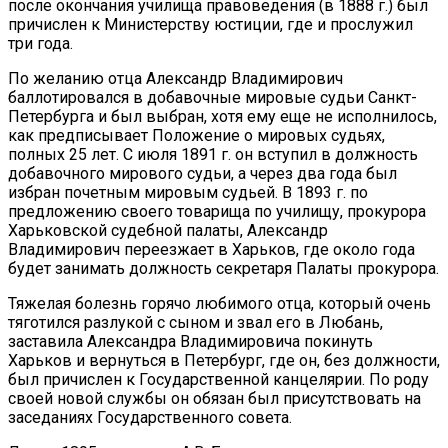
после окончания училища правоведения (в 1888 г.) был
причислен к Министерству юстиции, где и прослужил
три года.
По желанию отца Александр Владимирович
баллотировался в добавочные мировые судьи Санкт-
Петербурга и был выбран, хотя ему еще не исполнилось,
как предписывает Положение о мировых судьях,
полных 25 лет. С июля 1891 г. он вступил в должность
добавочного мирового судьи, а через два года был
избран почетным мировым судьей. В 1893 г. по
предложению своего товарища по училищу, прокурора
Харьковской судебной палаты, Александр
Владимирович переезжает в Харьков, где около года
будет занимать должность секретаря Палаты прокурора.
Тяжелая болезнь горячо любимого отца, который очень
тяготился разлукой с сыном и звал его в Любань,
заставила Александра Владимировича покинуть
Харьков и вернуться в Петербург, где он, без должности,
был причислен к Государственной канцелярии. По роду
своей новой службы он обязан был присутствовать на
заседаниях Государственного совета.