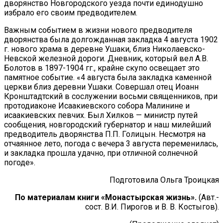
дворянство Новгородского уезда почти единодушно
избрало его своим предводителем.
Важным событием в жизни нового предводителя
дворянства была долгожданная закладка 4 августа 1902
г. нового храма в деревне Ушаки, близ Николаевско-
Невской железной дороги. Дневник, который вел А.В.
Болотов в 1897-1904 гг., крайне скупо освещает это
памятное событие. «4 августа была закладка каменной
церкви близ деревни Ушаки. Совершал отец Иоанн
Кронштадтский в сослужении восьми священников, при
протодиаконе Исаакиевского собора Малинине и
исаакиевских певчих. Был Хилков — министр путей
сообщения, новгородский губернатор и наш милейший
предводитель дворянства П.П. Голицын. Несмотря на
отчаянное лето, погода с вечера 3 августа переменилась,
и закладка прошла удачно, при отличной солнечной
погоде».
Подготовила Ольга Троицкая
По материалам книги «Монастырская жизнь».
(Авт.-
сост. В.И. Пирогов и В. В. Костыгов).