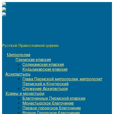
Перейти
к
содержимому
По благословению митрополита Пермского и Кунгурского
Игнатия
Пермская митрополия
Русской Православной церкви
Митрополия
Пермская епархия
Соликамская епархия
Кудымкарская епархия
Архипастырь
Глава Пермской митрополии, митрополит
Пермский и Кунгурский
Служение Архипастыря
Храмы и монастыри
Благочинные Пермской епархии
Монастырское благочиние
Первое городское благочиние
Второе Городское благочиние