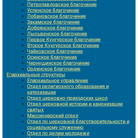
Петропавловское благочиние
Успенское благочиние
Лобановское благочиние
Закамское благочиние
Добрянское благочиние
Лысьвенское благочиние
Первое Кунгурское благочиние
Второе Кунгурское благочиние
Чайковское благочиние
Осинское благочиние
Чернушинское благочиние
Ординское благочиние
Епархиальные структуры
Епархиальное управление
Отдел религиозного образования и
катехизации
Отдел церковно-приходских школ
Отдел церковной истории и канонизации
святых
Миссионерский отдел
Отдел по церковной благотворительности и
социальному служению
Отдел по делам молодежи