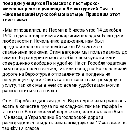
поездки учащихся Пермского пастырско-
миссионерского училища в Верхотурский Свято-
Николаевский мужской монастырь
.
Приводим этот
текст ниже:
«Мы отправились из Перми в 6 часов утра 14 декабря
1915 года с товарно-пассажирским поездом. Благодаря
любезности г. Начальника движения, нам был
предоставлен отопленный вагон IV класса со
спальными полками. Этим вагоном мы пользовались до
самого Верхотурья и могли себя в нем чувствовать
совершенно свободно и удобно. На ст. Гороблагодатская
нам предстояла ночевка, так как поезд по Богословской
дороге на Верхотурье отправляется в полдень на
следующие сутки. Опять вагон оказал нам громадную
услугу, так как мы в нем со всеми удобствами могли
расположиться на ночлег.
От ст. Гороблагодатская до ст. Верхотурье нам пришлось
ехать в качестве груза по накладной, так как тарифа IV
класса по Богословской дороге нет, вагон же наш был
IV класса, и Управление Богословской дороги
распорядилось выдать нам накладную на 17 человек по
тарифу IV класса.