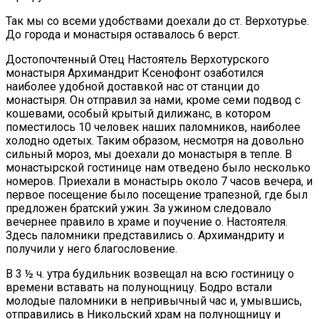
Так мы со всеми удобствами доехали до ст. Верхотурье.
До города и монастыря оставалось 6 верст.
Достопочтенный Отец Настоятель Верхотурского
монастыря Архимандрит Ксенофонт озаботился
наиболее удобной доставкой нас от станции до
монастыря. Он отправил за нами, кроме семи подвод с
кошевами, особый крытый дилижанс, в котором
поместилось 10 человек наших паломников, наиболее
холодно одетых. Таким образом, несмотря на довольно
сильный мороз, мы доехали до монастыря в тепле. В
монастырской гостинице нам отведено было несколько
номеров. Приехали в монастырь около 7 часов вечера, и
первое посещение было посещение трапезной, где был
предложен братский ужин. За ужином следовало
вечернее правило в храме и поучение о. Настоятеля.
Здесь паломники представились о. Архимандриту и
получили у него благословение.
В 3 ½ ч. утра будильник возвещал на всю гостиницу о
времени вставать на полунощницу. Бодро встали
молодые паломники в непривычный час и, умывшись,
отправились в Никольский храм на полунощницу и