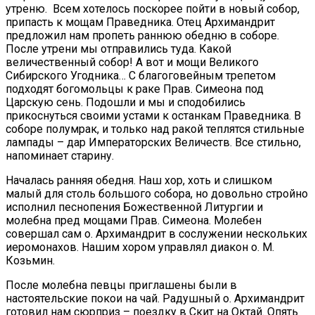
утреню. Всем хотелось поскорее пойти в новый собор,
припасть к мощам Праведника. Отец Архимандрит
предложил нам пропеть раннюю обедню в соборе.
После утрени мы отправились туда. Какой
величественный собор! А вот и мощи Великого
Сибирского Угодника… С благоговейным трепетом
подходят богомольцы к раке Прав. Симеона под
Царскую сень. Подошли и мы и сподобились
прикоснуться своими устами к останкам Праведника. В
соборе полумрак, и только над ракой теплятся стильные
лампады – дар Императорских Величеств. Все стильно,
напоминает старину.
Началась ранняя обедня. Наш хор, хоть и слишком
малый для столь большого собора, но довольно стройно
исполнил песнопения Божественной Литургии и
молебна пред мощами Прав. Симеона. Молебен
совершал сам о. Архимандрит в сослужении нескольких
иеромонахов. Нашим хором управлял диакон о. М.
Козьмин.
После молебна певцы приглашены были в
настоятельские покои на чай. Радушный о. Архимандрит
готовил нам сюрприз – поездку в Скит на Октай. Опять