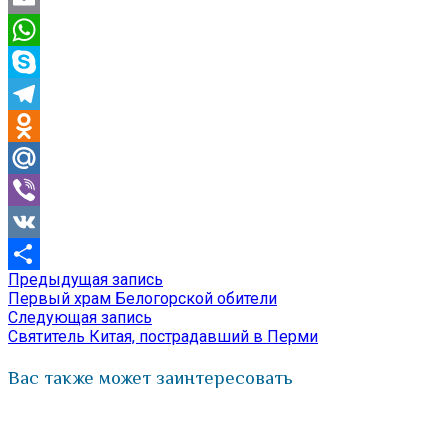
Email
WhatsApp
Skype
Telegram
Odnoklassniki
Mail.Ru
Viber
VK
Предыдущая
Предыдущая запись
Навигация
Отправить
запись:
Первый храм Белогорской обители
по
Следующая
Следующая запись
запись:
Святитель Китая, пострадавший в Перми
записям
Вас также может заинтересовать