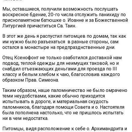
Мы, оставшиеся, получили возможность послушать
воскресное бдение, 20-го числа отслужить панихиду по
приснопамятном батюшке о. Иоанне и за Божественной
Литургией причаститься Св. Таин.
В этот же день я распустил питомцев по домам, так как
им нужно было разъехаться в разные стороны, сам
остался в монастыре на предпразднственные дни.
Отец Ксенофонт не только озаботился доставкой нам
подвод, теплой одежды для неимущих таковой, но и
снабдил отъезжающих деньгами для проезда по III
классу и белым хлебом к чаю, благословив каждого
образком Прав. Симеона.
Таким образом, наше паломничество не было омрачено
теми неудобствами, какие обычно приходится
испытывать в дороге, и материальная скудость
паломников, благодаря помощи Совета и о. Настоятеля
была пополнена настолько, что не пришлось испытать
ни в чем недостатка.
Питомцы, видя расположение к себе о. Архимандрита и