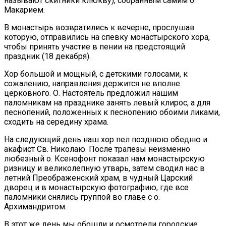
называют скитники клюкву), собранным самим о.
Макарием.
В монастырь возвратились к вечерне, прослушав
которую, отправились на спевку монастырского хора,
чтобы принять участие в пении на предстоящий
праздник (18 декабря).
Хор большой и мощный, с детскими голосами, к
сожалению, направления держится не вполне
церковного. О. Настоятель предложил нашим
паломникам на празднике занять левый клирос, а для
песнопений, положенных к песнопению обоими ликами,
сходить на середину храма.
На следующий день наш хор пел позднюю обедню и
акафист Св. Николаю. После трапезы неизменно
любезный о. Ксенофонт показал нам монастырскую
ризницу и великолепную утварь, затем сводил нас в
летний Преображенский храм, в чудный Царский
дворец и в монастырскую фотографию, где все
паломники снялись группой во главе с о.
Архимандритом.
В этот же день мы обошли и осмотрели городские