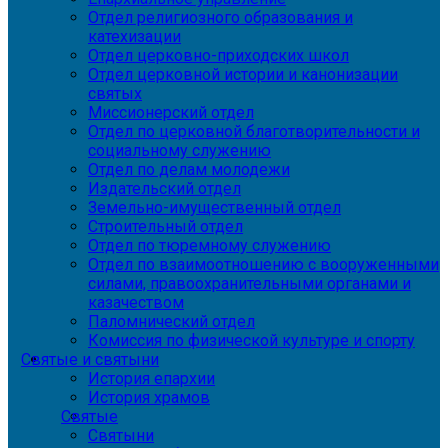
Отдел религиозного образования и
катехизации
Отдел церковно-приходских школ
Отдел церковной истории и канонизации
святых
Миссионерский отдел
Отдел по церковной благотворительности и
социальному служению
Отдел по делам молодежи
Издательский отдел
Земельно-имущественный отдел
Строительный отдел
Отдел по тюремному служению
Отдел по взаимоотношению с вооруженными
силами, правоохранительными органами и
казачеством
Паломнический отдел
Комиссия по физической культуре и спорту
Святые и святыни
История епархии
История храмов
Святые
Святыни