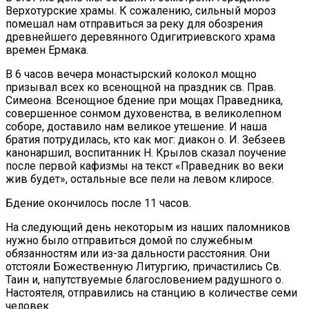
Верхотурские храмы. К сожалению, сильный мороз
помешал нам отправиться за реку для обозрения
древнейшего деревянного Одигитриевского храма
времен Ермака.
В 6 часов вечера монастырский колокол мощно
призывал всех ко всенощной на праздник св. Прав.
Симеона. Всенощное бдение при мощах Праведника,
совершенное сонмом духовенства, в великолепном
соборе, доставило нам великое утешение. И наша
братия потрудилась, кто как мог: диакон о. И. Зебзеев
канонаршил, воспитанник Н. Крылов сказал поучение
после первой кафизмы на текст «Праведник во веки
жив будет», остальные все пели на левом клиросе.
Бдение окончилось после 11 часов.
На следующий день некоторым из наших паломников
нужно было отправиться домой по служебным
обязанностям или из-за дальности расстояния. Они
отстояли Божественную Литургию, причастились Св.
Таин и, напутствуемые благословением радушного о.
Настоятеля, отправились на станцию в количестве семи
человек.