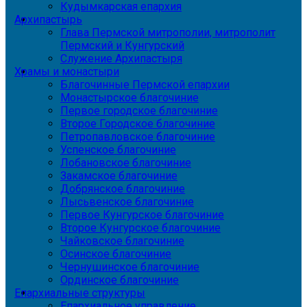
Кудымкарская епархия
Архипастырь
Глава Пермской митрополии, митрополит
Пермский и Кунгурский
Служение Архипастыря
Храмы и монастыри
Благочинные Пермской епархии
Монастырское благочиние
Первое городское благочиние
Второе Городское благочиние
Петропавловское благочиние
Успенское благочиние
Лобановское благочиние
Закамское благочиние
Добрянское благочиние
Лысьвенское благочиние
Первое Кунгурское благочиние
Второе Кунгурское благочиние
Чайковское благочиние
Осинское благочиние
Чернушинское благочиние
Ординское благочиние
Епархиальные структуры
Епархиальное управление