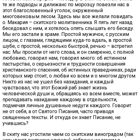
те же подводы и дилижанс по морозцу повезли нас в
этот благословенный уголок, окруженный
многовековым лесом. Здесь мы все желали повидать
о. Макария – скитского молитвенника. Я пять лет назад
беседовал с ним, и хотелось опять слышать его беседу.
Мы его застали в храме. Простой мужичок, с русским
лицом, с глазами, глядящими куда-то вдаль, в простой
шубе, с простой, несколько быстрой, речью – встретил
нас. Мы просили от него слова, и он смиренно, с полной
любовию, говорил нам, говорил много: об истинном
пастырстве, о серьезности и трудности совершения
христианского спасения, об истинных праведниках, ради
которых мир стоит, о любви ко всем и о многом другом.
Никто из нас не ушел без назидания, и каждый
чувствовал, что этот Божий раб знает жизнь
человеческой души и, обращаясь ко всем вместе, может
преподавать назидание каждому в отдельности,
подмечая личные душевные недуги каждого. Говорит
не от себя, а от Святого Писания, часто приводя
священные тексты. И откуда он знает Писание, не
учившись?
В скиту нас угостили чаем со скитским виноградом (так