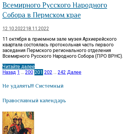
Всемирного Русского Народного
Собора в Пермском крае
12.10.2022
18.11.2022
11 октября в приемном зале музея Архиерейского
квартала состоялась протокольная часть первого
заседания Пермского регионального отделения
Всемирного Русского Народного Собора (ПРО ВРНС).
Читайте далее
Назад
1
…
200
201
202
…
242
Далее
Пагинация
записей
Не удалять!!! Системный
Православный календарь