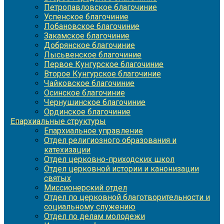
Петропавловское благочиние
Успенское благочиние
Лобановское благочиние
Закамское благочиние
Добрянское благочиние
Лысьвенское благочиние
Первое Кунгурское благочиние
Второе Кунгурское благочиние
Чайковское благочиние
Осинское благочиние
Чернушинское благочиние
Ординское благочиние
Епархиальные структуры
Епархиальное управление
Отдел религиозного образования и
катехизации
Отдел церковно-приходских школ
Отдел церковной истории и канонизации
святых
Миссионерский отдел
Отдел по церковной благотворительности и
социальному служению
Отдел по делам молодежи