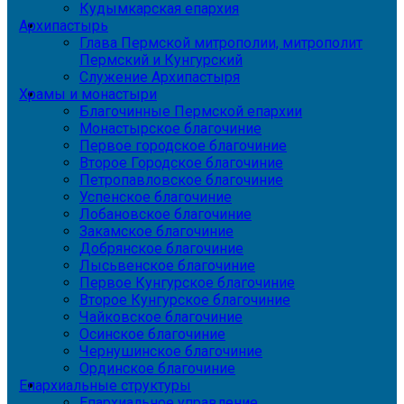
Кудымкарская епархия
Архипастырь
Глава Пермской митрополии, митрополит
Пермский и Кунгурский
Служение Архипастыря
Храмы и монастыри
Благочинные Пермской епархии
Монастырское благочиние
Первое городское благочиние
Второе Городское благочиние
Петропавловское благочиние
Успенское благочиние
Лобановское благочиние
Закамское благочиние
Добрянское благочиние
Лысьвенское благочиние
Первое Кунгурское благочиние
Второе Кунгурское благочиние
Чайковское благочиние
Осинское благочиние
Чернушинское благочиние
Ординское благочиние
Епархиальные структуры
Епархиальное управление