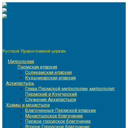
Перейти
к
содержимому
По благословению митрополита Пермского и Кунгурского
Игнатия
Пермская митрополия
Русской Православной церкви
Митрополия
Пермская епархия
Соликамская епархия
Кудымкарская епархия
Архипастырь
Глава Пермской митрополии, митрополит
Пермский и Кунгурский
Служение Архипастыря
Храмы и монастыри
Благочинные Пермской епархии
Монастырское благочиние
Первое городское благочиние
Второе Городское благочиние