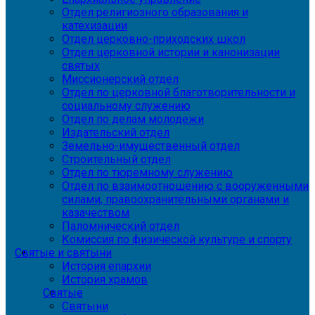
Отдел религиозного образования и
катехизации
Отдел церковно-приходских школ
Отдел церковной истории и канонизации
святых
Миссионерский отдел
Отдел по церковной благотворительности и
социальному служению
Отдел по делам молодежи
Издательский отдел
Земельно-имущественный отдел
Строительный отдел
Отдел по тюремному служению
Отдел по взаимоотношению с вооруженными
силами, правоохранительными органами и
казачеством
Паломнический отдел
Комиссия по физической культуре и спорту
Святые и святыни
История епархии
История храмов
Святые
Святыни