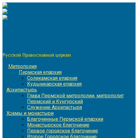
Перейти
к
содержимому
По благословению митрополита Пермского и Кунгурского
Игнатия
Пермская митрополия
Русской Православной церкви
Митрополия
Пермская епархия
Соликамская епархия
Кудымкарская епархия
Архипастырь
Глава Пермской митрополии, митрополит
Пермский и Кунгурский
Служение Архипастыря
Храмы и монастыри
Благочинные Пермской епархии
Монастырское благочиние
Первое городское благочиние
Второе Городское благочиние