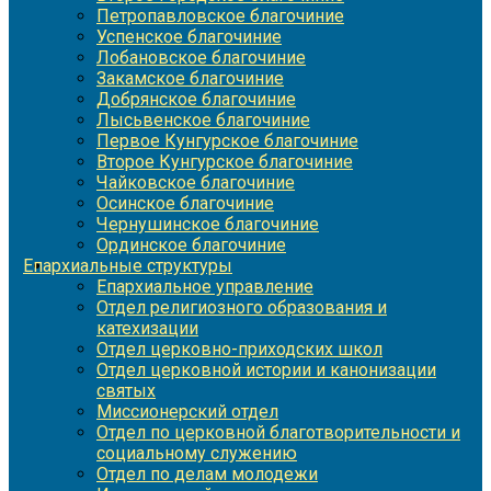
Петропавловское благочиние
Успенское благочиние
Лобановское благочиние
Закамское благочиние
Добрянское благочиние
Лысьвенское благочиние
Первое Кунгурское благочиние
Второе Кунгурское благочиние
Чайковское благочиние
Осинское благочиние
Чернушинское благочиние
Ординское благочиние
Епархиальные структуры
Епархиальное управление
Отдел религиозного образования и
катехизации
Отдел церковно-приходских школ
Отдел церковной истории и канонизации
святых
Миссионерский отдел
Отдел по церковной благотворительности и
социальному служению
Отдел по делам молодежи