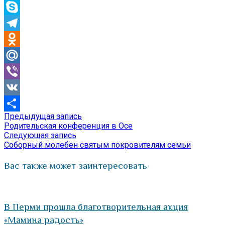
WhatsApp
Skype
Telegram
Odnoklassniki
Mail.Ru
Viber
VK
Предыдущая
Предыдущая запись
Навигация
Отправить
запись:
Родительская конференция в Осе
по
Следующая
Следующая запись
запись:
Соборный молебен святым покровителям семьи
записям
Вас также может заинтересовать
В Перми прошла благотворительная акция
«Мамина радость»