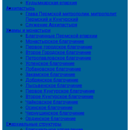
Кудымкарская епархия
Архипастырь
Глава Пермской митрополии, митрополит
Пермский и Кунгурский
Служение Архипастыря
Храмы и монастыри
Благочинные Пермской епархии
Монастырское благочиние
Первое городское благочиние
Второе Городское благочиние
Петропавловское благочиние
Успенское благочиние
Лобановское благочиние
Закамское благочиние
Добрянское благочиние
Лысьвенское благочиние
Первое Кунгурское благочиние
Второе Кунгурское благочиние
Чайковское благочиние
Осинское благочиние
Чернушинское благочиние
Ординское благочиние
Епархиальные структуры
Епархиальное управление