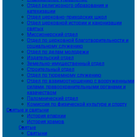
Отдел религиозного образования и
катехизации
Отдел церковно-приходских школ
Отдел церковной истории и канонизации
святых
Миссионерский отдел
Отдел по церковной благотворительности и
социальному служению
Отдел по делам молодежи
Издательский отдел
Земельно-имущественный отдел
Строительный отдел
Отдел по тюремному служению
Отдел по взаимоотношению с вооруженными
силами, правоохранительными органами и
казачеством
Паломнический отдел
Комиссия по физической культуре и спорту
Святые и святыни
История епархии
История храмов
Святые
Святыни