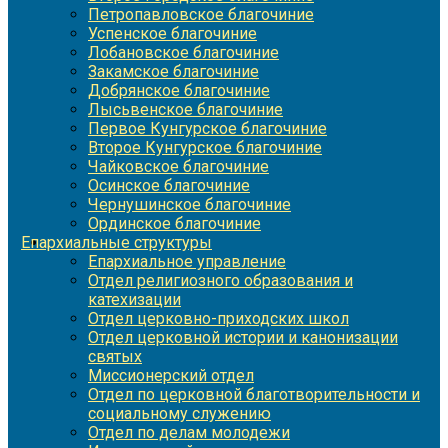
Петропавловское благочиние
Успенское благочиние
Лобановское благочиние
Закамское благочиние
Добрянское благочиние
Лысьвенское благочиние
Первое Кунгурское благочиние
Второе Кунгурское благочиние
Чайковское благочиние
Осинское благочиние
Чернушинское благочиние
Ординское благочиние
Епархиальные структуры
Епархиальное управление
Отдел религиозного образования и
катехизации
Отдел церковно-приходских школ
Отдел церковной истории и канонизации
святых
Миссионерский отдел
Отдел по церковной благотворительности и
социальному служению
Отдел по делам молодежи