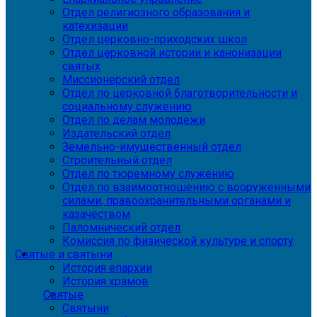
Отдел религиозного образования и
катехизации
Отдел церковно-приходских школ
Отдел церковной истории и канонизации
святых
Миссионерский отдел
Отдел по церковной благотворительности и
социальному служению
Отдел по делам молодежи
Издательский отдел
Земельно-имущественный отдел
Строительный отдел
Отдел по тюремному служению
Отдел по взаимоотношению с вооруженными
силами, правоохранительными органами и
казачеством
Паломнический отдел
Комиссия по физической культуре и спорту
Святые и святыни
История епархии
История храмов
Святые
Святыни