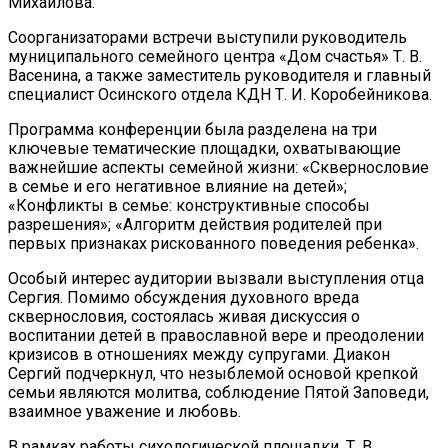
Михайлова.
Соорганизаторами встречи выступили руководитель
муниципального семейного центра «Дом счастья» Т. В.
Васенина, а также заместитель руководителя и главный
специалист Осинского отдела КДН Т. И. Коробейникова.
Программа конференции была разделена на три
ключевые тематические площадки, охватывающие
важнейшие аспекты семейной жизни: «Сквернословие
в семье и его негативное влияние на детей»;
«Конфликты в семье: конструктивные способы
разрешения»; «Алгоритм действия родителей при
первых признаках рискованного поведения ребенка».
Особый интерес аудитории вызвали выступления отца
Сергия. Помимо обсуждения духовного вреда
сквернословия, состоялась живая дискуссия о
воспитании детей в православной вере и преодолении
кризисов в отношениях между супругами. Диакон
Сергий подчеркнул, что незыблемой основой крепкой
семьи являются молитва, соблюдение Пятой Заповеди,
взаимное уважение и любовь.
В рамках работы сихологической площадки, Т. В.