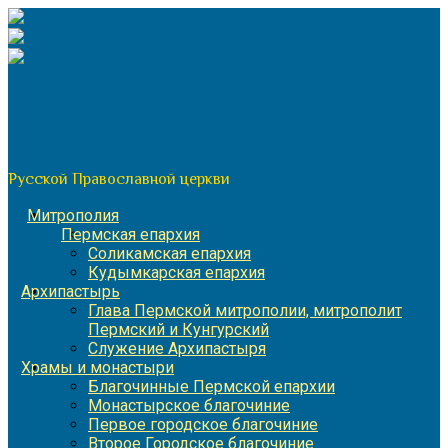
Перейти
к
содержимому
По благословению митрополита Пермского и Кунгурского
Игнатия
Пермская митрополия
Русской Православной церкви
Митрополия
Пермская епархия
Соликамская епархия
Кудымкарская епархия
Архипастырь
Глава Пермской митрополии, митрополит
Пермский и Кунгурский
Служение Архипастыря
Храмы и монастыри
Благочинные Пермской епархии
Монастырское благочиние
Первое городское благочиние
Второе Городское благочиние