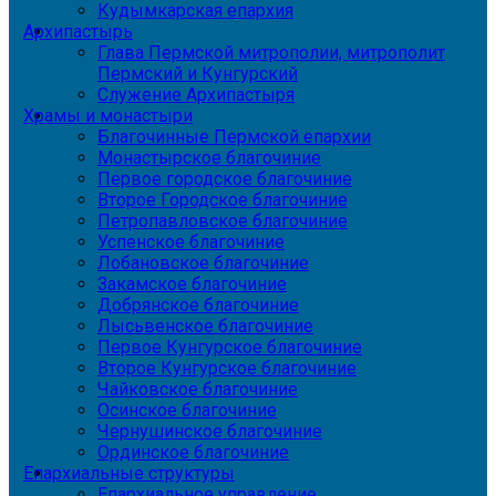
Кудымкарская епархия
Архипастырь
Глава Пермской митрополии, митрополит
Пермский и Кунгурский
Служение Архипастыря
Храмы и монастыри
Благочинные Пермской епархии
Монастырское благочиние
Первое городское благочиние
Второе Городское благочиние
Петропавловское благочиние
Успенское благочиние
Лобановское благочиние
Закамское благочиние
Добрянское благочиние
Лысьвенское благочиние
Первое Кунгурское благочиние
Второе Кунгурское благочиние
Чайковское благочиние
Осинское благочиние
Чернушинское благочиние
Ординское благочиние
Епархиальные структуры
Епархиальное управление