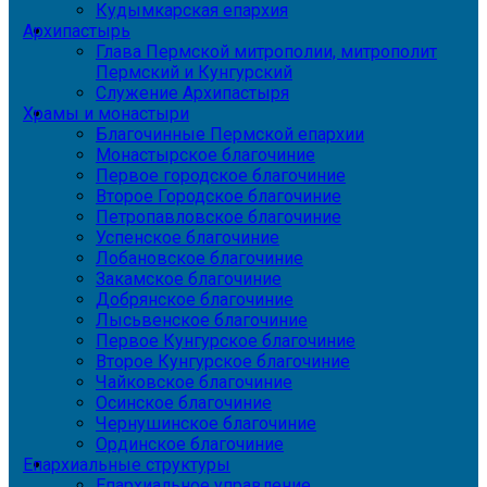
Кудымкарская епархия
Архипастырь
Глава Пермской митрополии, митрополит
Пермский и Кунгурский
Служение Архипастыря
Храмы и монастыри
Благочинные Пермской епархии
Монастырское благочиние
Первое городское благочиние
Второе Городское благочиние
Петропавловское благочиние
Успенское благочиние
Лобановское благочиние
Закамское благочиние
Добрянское благочиние
Лысьвенское благочиние
Первое Кунгурское благочиние
Второе Кунгурское благочиние
Чайковское благочиние
Осинское благочиние
Чернушинское благочиние
Ординское благочиние
Епархиальные структуры
Епархиальное управление