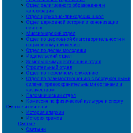
Отдел религиозного образования и
катехизации
Отдел церковно-приходских школ
Отдел церковной истории и канонизации
святых
Миссионерский отдел
Отдел по церковной благотворительности и
социальному служению
Отдел по делам молодежи
Издательский отдел
Земельно-имущественный отдел
Строительный отдел
Отдел по тюремному служению
Отдел по взаимоотношению с вооруженными
силами, правоохранительными органами и
казачеством
Паломнический отдел
Комиссия по физической культуре и спорту
Святые и святыни
История епархии
История храмов
Святые
Святыни