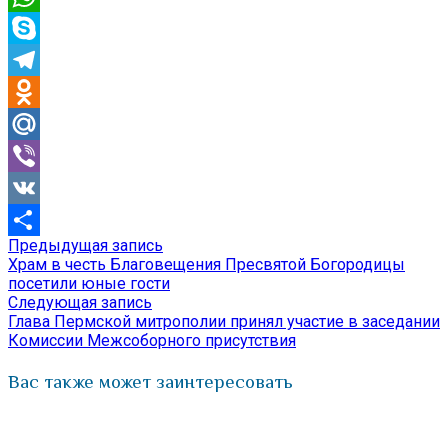
WhatsApp
Skype
Telegram
Odnoklassniki
Mail.Ru
Viber
VK
Предыдущая
Предыдущая запись
Навигация
Отправить
запись:
Храм в честь Благовещения Пресвятой Богородицы
по
посетили юные гости
Следующая
Следующая запись
записям
запись:
Глава Пермской митрополии принял участие в заседании
Комиссии Межсоборного присутствия
Вас также может заинтересовать