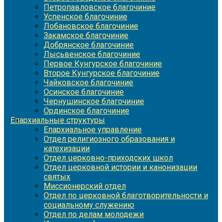
Петропавловское благочиние
Успенское благочиние
Лобановское благочиние
Закамское благочиние
Добрянское благочиние
Лысьвенское благочиние
Первое Кунгурское благочиние
Второе Кунгурское благочиние
Чайковское благочиние
Осинское благочиние
Чернушинское благочиние
Ординское благочиние
Епархиальные структуры
Епархиальное управление
Отдел религиозного образования и
катехизации
Отдел церковно-приходских школ
Отдел церковной истории и канонизации
святых
Миссионерский отдел
Отдел по церковной благотворительности и
социальному служению
Отдел по делам молодежи