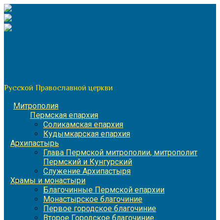
Перейти
к
содержимому
По благословению митрополита Пермского и Кунгурского
Игнатия
Пермская митрополия
Русской Православной церкви
Митрополия
Пермская епархия
Соликамская епархия
Кудымкарская епархия
Архипастырь
Глава Пермской митрополии, митрополит
Пермский и Кунгурский
Служение Архипастыря
Храмы и монастыри
Благочинные Пермской епархии
Монастырское благочиние
Первое городское благочиние
Второе Городское благочиние