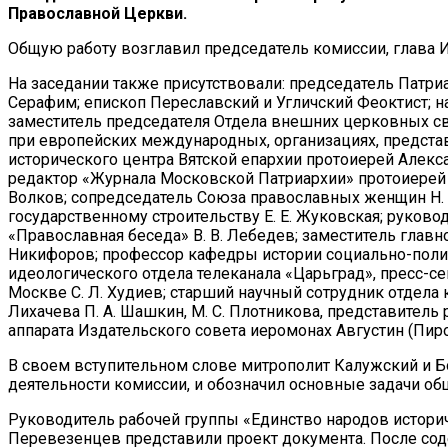
Православной Церкви.
Общую работу возглавил председатель комиссии, глава 
На заседании также присутствовали: председатель Патр
Серафим; епископ Переславский и Угличский Феоктист; 
заместитель председателя Отдела внешних церковных св
при европейских международных, организациях, предста
исторического центра Вятской епархии протоиерей Алек
редактор «Журнала Московской Патриархии» протоиерей
Волков; сопредседатель Союза православных женщин Н. 
государственному строительству Е. Е. Жуковская; руков
«Православная беседа» В. В. Лебедев; заместитель главн
Никифоров; профессор кафедры истории социально-полити
идеологического отдела телеканала «Царьград», пресс-се
Москве С. Л. Худиев; старший научный сотрудник отдела 
Лихачева П. А. Шашкин, М. С. Плотникова, представител
аппарата Издательского совета иеромонах Августин (Пиро
В своем вступительном слове митрополит Калужский и Б
деятельности комиссии, и обозначил основные задачи об
Руководитель рабочей группы «Единство народов истори
Перевезенцев представили проект документа. После сод