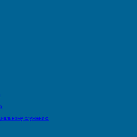
и
х
оциальному служению