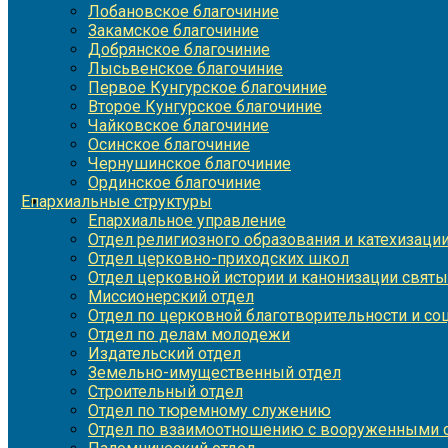
Лобановское благочиние
Закамское благочиние
Добрянское благочиние
Лысьвенское благочиние
Первое Кунгурское благочиние
Второе Кунгурское благочиние
Чайковское благочиние
Осинское благочиние
Чернушинское благочиние
Ординское благочиние
Епархиальные структуры
Епархиальное управление
Отдел религиозного образования и катехизаци
Отдел церковно-приходских школ
Отдел церковной истории и канонизации святы
Миссионерский отдел
Отдел по церковной благотворительности и с
Отдел по делам молодежи
Издательский отдел
Земельно-имущественный отдел
Строительный отдел
Отдел по тюремному служению
Отдел по взаимоотношению с вооруженными с