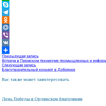
WhatsApp
Skype
Telegram
Odnoklassniki
Mail.Ru
Viber
VK
Предыдущая
Предыдущая запись
Навигация
Отправить
запись:
Встреча в Пермском техникуме промышленных и информ
по
Следующая
Следующая запись
запись:
Благотворительный концерт в Добрянке
записям
Вас также может заинтересовать
День Победы в Ординском благочинии