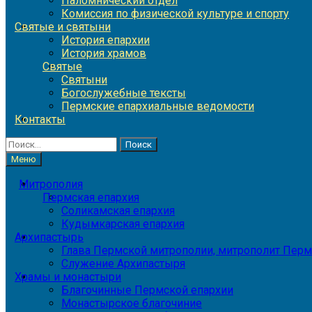
Паломнический отдел
Комиссия по физической культуре и спорту
Святые и святыни
История епархии
История храмов
Святые
Святыни
Богослужебные тексты
Пермские епархиальные ведомости
Контакты
Найти:
Меню
Митрополия
Пермская епархия
Соликамская епархия
Кудымкарская епархия
Архипастырь
Глава Пермской митрополии, митрополит Перм
Служение Архипастыря
Храмы и монастыри
Благочинные Пермской епархии
Монастырское благочиние