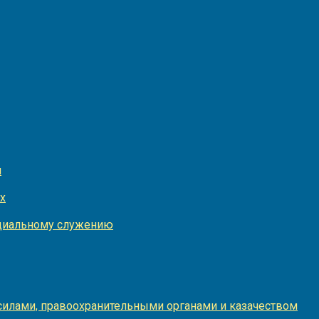
и
х
оциальному служению
илами, правоохранительными органами и казачеством