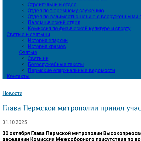
Строительный отдел
Отдел по тюремному служению
Отдел по взаимоотношению с вооруженными с
Паломнический отдел
Комиссия по физической культуре и спорту
Святые и святыни
История епархии
История храмов
Святые
Святыни
Богослужебные тексты
Пермские епархиальные ведомости
Контакты
Новости
Глава Пермской митрополии принял уча
31.10.2025
30 октября Глава Пермской митрополии Высокопреосв
заседании Комиссии Межсоборного присутствия по во