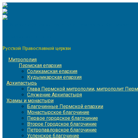
Перейти
к
содержимому
По благословению митрополита Пермского и Кунгурского 
Пермская митрополия
Русской Православной церкви
Митрополия
Пермская епархия
Соликамская епархия
Кудымкарская епархия
Архипастырь
Глава Пермской митрополии, митрополит Перм
Служение Архипастыря
Храмы и монастыри
Благочинные Пермской епархии
Монастырское благочиние
Первое городское благочиние
Второе Городское благочиние
Петропавловское благочиние
Успенское благочиние