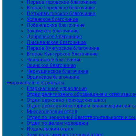
Первое городское благочиние
Второе Городское благочиние
Петропавловское благочиние
Успенское благочиние
Лобановское благочиние
Закамское благочиние
Добрянское благочиние
Лысьвенское благочиние
Первое Кунгурское благочиние
Второе Кунгурское благочиние
Чайковское благочиние
Осинское благочиние
Чернушинское благочиние
Ординское благочиние
Епархиальные структуры
Епархиальное управление
Отдел религиозного образования и катехизаци
Отдел церковно-приходских школ
Отдел церковной истории и канонизации святы
Миссионерский отдел
Отдел по церковной благотворительности и с
Отдел по делам молодежи
Издательский отдел
Земельно-имущественный отдел