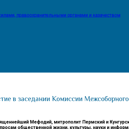
илами, правоохранительными органами и казачеством
стие в заседании Комиссии Межсоборного
ященнейший Мефодий, митрополит Пермский и Кунгурск
просам общественной жизни, культуры, науки и информ