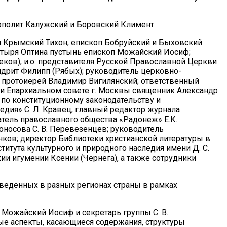
ополит Калужский и Боровский Климент.
и Крымский Тихон; епископ Бобруйский и Быховский
стыря Оптина пустынь епископ Можайский Иосиф;
ков); и.о. представителя Русской Православной Церкви
дрит Филипп (Рябых); руководитель церковно-
и протоиерей Владимир Вигилянский; ответственный
и Епархиальном совете г. Москвы священник Александр
 по конституционному законодательству и
едия» С. Л. Кравец; главный редактор журнала
датель православного общества «Радонеж» Е.К.
носова С. В. Перевезенцев; руководитель
нков; директор Библиотеки христианской литературы в
титута культурного и природного наследия имени Д. С.
ии игумении Ксении (Чернега), а также сотрудники
веденных в разных регионах страны в рамках
Можайский Иосиф и секретарь группы С. В.
ые аспекты, касающиеся содержания, структуры