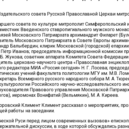
Издательского совета Русской Православной Церкви митр
иаршего совета по культуре митрополит Симферопольский 
наместник Введенского ставропигиального мужского мона
язей Московского Патриархата архимандрит Филарет (Буле
витель Московского Патриархата в Совете Европы архиман
сандр Балыбердин; клирик Московской (городской) епархи
 Пётр Иванов; председатель информационной комиссии пр
Б. Жукова; советник аппарата Комитета Совета Федерации
одитель церковно-научного центра «Православная энциклоп
ого редактора МИА «Россия сегодня» Н. Г. Лосева; предсе
ческих учений факультета политологии МГУ им. М.В. Ломо
кретарь Всемирного русского народного собора М. А. Тюре
культурологии Российского научно-исследовательского инс
ь руководителя Правового управления Московской Патриарх
гов), иеромонах Вонифатий (Вельмякин), М. А. Киреев.
оровский Климент Климент рассказал о мероприятиях, про
щей работы на заседании.
ческой Руси перед лицом современных вызовов» епископ 
ержательной дискуссии, в ходе которой обсуждались разн