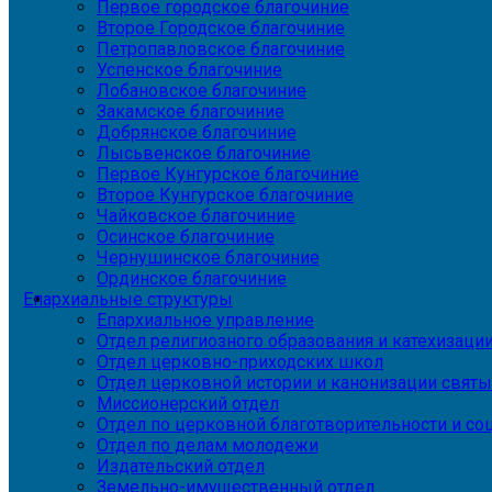
Первое городское благочиние
Второе Городское благочиние
Петропавловское благочиние
Успенское благочиние
Лобановское благочиние
Закамское благочиние
Добрянское благочиние
Лысьвенское благочиние
Первое Кунгурское благочиние
Второе Кунгурское благочиние
Чайковское благочиние
Осинское благочиние
Чернушинское благочиние
Ординское благочиние
Епархиальные структуры
Епархиальное управление
Отдел религиозного образования и катехизаци
Отдел церковно-приходских школ
Отдел церковной истории и канонизации святы
Миссионерский отдел
Отдел по церковной благотворительности и с
Отдел по делам молодежи
Издательский отдел
Земельно-имущественный отдел