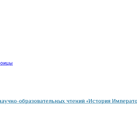
роицы
 научно-образовательных чтений «История Императ