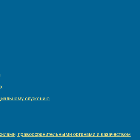
и
х
оциальному служению
илами, правоохранительными органами и казачеством