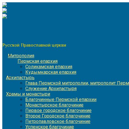
Перейти
к
содержимому
По благословению митрополита Пермского и Кунгурского 
Пермская митрополия
Русской Православной церкви
Митрополия
Пермская епархия
Соликамская епархия
Кудымкарская епархия
Архипастырь
Глава Пермской митрополии, митрополит Перм
Служение Архипастыря
Храмы и монастыри
Благочинные Пермской епархии
Монастырское благочиние
Первое городское благочиние
Второе Городское благочиние
Петропавловское благочиние
Успенское благочиние