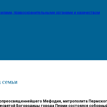
илами, правоохранительными органами и казачеством
 семьи
преосвященнейшего Мефодия, митрополита Пермского и
ресвятой Богородицы города Перми состоялся соборны