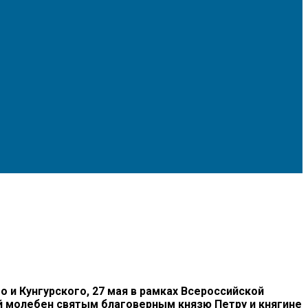
 Кунгурского, 27 мая в рамках Всероссийской
й молебен святым благоверным князю Петру и княгине