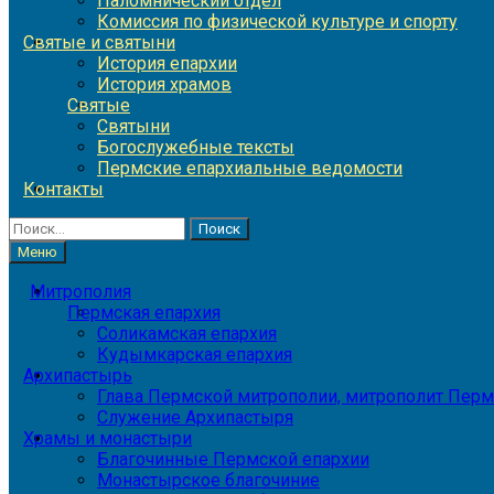
Паломнический отдел
Комиссия по физической культуре и спорту
Святые и святыни
История епархии
История храмов
Святые
Святыни
Богослужебные тексты
Пермские епархиальные ведомости
Контакты
Найти:
Меню
Митрополия
Пермская епархия
Соликамская епархия
Кудымкарская епархия
Архипастырь
Глава Пермской митрополии, митрополит Перм
Служение Архипастыря
Храмы и монастыри
Благочинные Пермской епархии
Монастырское благочиние