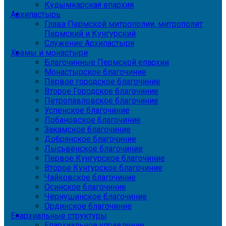
Кудымкарская епархия
Архипастырь
Глава Пермской митрополии, митрополит
Пермский и Кунгурский
Служение Архипастыря
Храмы и монастыри
Благочинные Пермской епархии
Монастырское благочиние
Первое городское благочиние
Второе Городское благочиние
Петропавловское благочиние
Успенское благочиние
Лобановское благочиние
Закамское благочиние
Добрянское благочиние
Лысьвенское благочиние
Первое Кунгурское благочиние
Второе Кунгурское благочиние
Чайковское благочиние
Осинское благочиние
Чернушинское благочиние
Ординское благочиние
Епархиальные структуры
Епархиальное управление