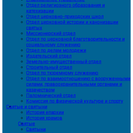
Отдел религиозного образования и
катехизации
Отдел церковно-приходских школ
Отдел церковной истории и канонизации
святых
Миссионерский отдел
Отдел по церковной благотворительности и
социальному служению
Отдел по делам молодежи
Издательский отдел
Земельно-имущественный отдел
Строительный отдел
Отдел по тюремному служению
Отдел по взаимоотношению с вооруженными
силами, правоохранительными органами и
казачеством
Паломнический отдел
Комиссия по физической культуре и спорту
Святые и святыни
История епархии
История храмов
Святые
Святыни