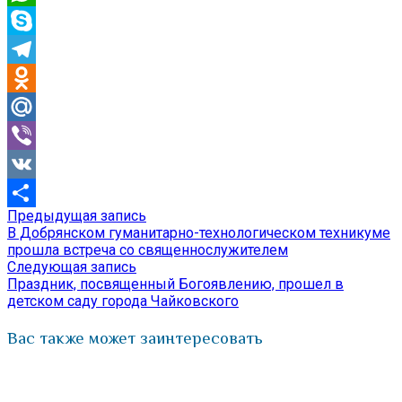
WhatsApp
Skype
Telegram
Odnoklassniki
Mail.Ru
Viber
VK
Предыдущая
Предыдущая запись
Навигация
Отправить
запись:
В Добрянском гуманитарно-технологическом техникуме
по
прошла встреча со священнослужителем
Следующая
Следующая запись
записям
запись:
Праздник, посвященный Богоявлению, прошел в
детском саду города Чайковского
Вас также может заинтересовать