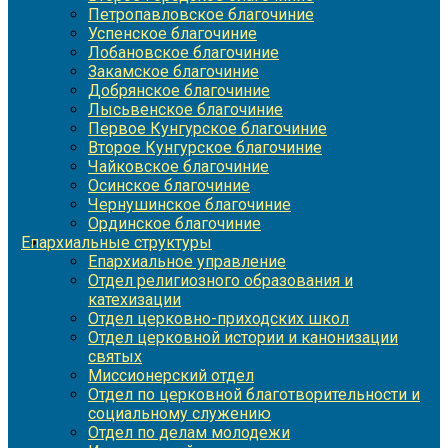
Петропавловское благочиние
Успенское благочиние
Лобановское благочиние
Закамское благочиние
Добрянское благочиние
Лысьвенское благочиние
Первое Кунгурское благочиние
Второе Кунгурское благочиние
Чайковское благочиние
Осинское благочиние
Чернушинское благочиние
Ординское благочиние
Епархиальные структуры
Епархиальное управление
Отдел религиозного образования и
катехизации
Отдел церковно-приходских школ
Отдел церковной истории и канонизации
святых
Миссионерский отдел
Отдел по церковной благотворительности и
социальному служению
Отдел по делам молодежи