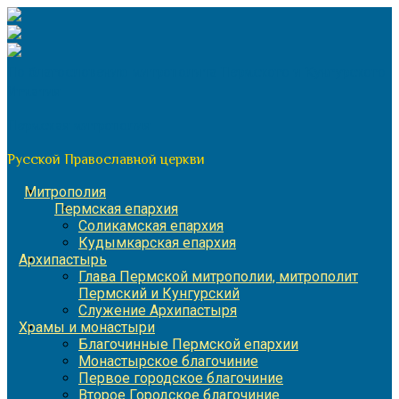
Перейти
к
содержимому
По благословению митрополита Пермского и Кунгурского
Игнатия
Пермская митрополия
Русской Православной церкви
Митрополия
Пермская епархия
Соликамская епархия
Кудымкарская епархия
Архипастырь
Глава Пермской митрополии, митрополит
Пермский и Кунгурский
Служение Архипастыря
Храмы и монастыри
Благочинные Пермской епархии
Монастырское благочиние
Первое городское благочиние
Второе Городское благочиние